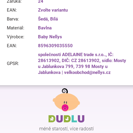
Záruka
:
24
EAN
:
Zvolte variantu
Barva
:
Šedá
,
Bílá
Materiál
:
Bavlna
Výrobce
:
Baby Nellys
EAN
:
8596309035550
společnosti ADELAINE trade s.r.o.., IČ:
28613902, DIČ: CZ 28613902, sídlo: Mosty
GPSR
:
u Jablunkova 799, 739 98 Mosty u
Jablunkova | velkoobchod@nellys.cz
Z
á
p
a
t
í
méně starostí, více radostí