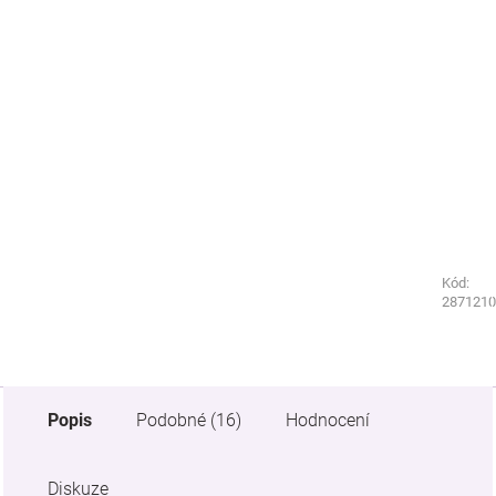
Kód:
Kód:
2851210
2871210
Popis
Podobné (16)
Hodnocení
Diskuze