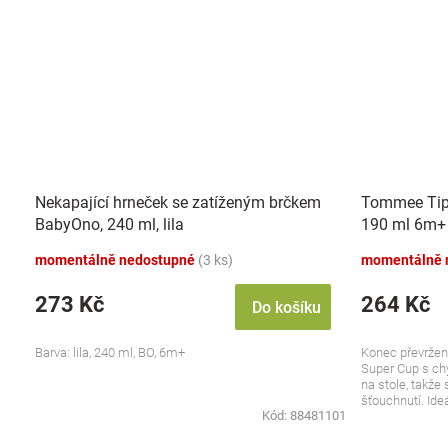
Nekapající hrneček se zatíženým brčkem
Tommee Tipp
BabyOno, 240 ml, lila
190 ml 6m+ 
momentálně nedostupné
(3 ks)
momentálně 
273 Kč
264 Kč
Do košíku
Barva: lila, 240 ml, BO, 6m+
Konec převrže
Super Cup s chy
na stole, takže
šťouchnutí. Ideá
Kód:
88481101