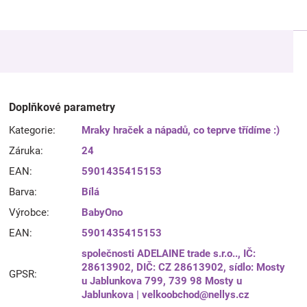
Doplňkové parametry
Kategorie
:
Mraky hraček a nápadů, co teprve třídíme :)
Záruka
:
24
EAN
:
5901435415153
Barva
:
Bílá
Výrobce
:
BabyOno
EAN
:
5901435415153
společnosti ADELAINE trade s.r.o.., IČ:
28613902, DIČ: CZ 28613902, sídlo: Mosty
GPSR
:
u Jablunkova 799, 739 98 Mosty u
Jablunkova | velkoobchod@nellys.cz