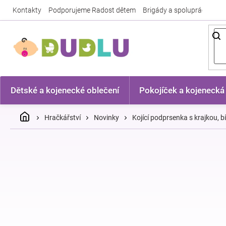
Přejít
Kontakty
Podporujeme Radost dětem
Brigády a spolupráce
Nej
na
obsah
Dětské a kojenecké oblečení
Pokojíček a kojenecká
Domů
Hračkářství
Novinky
Kojící podprsenka s krajkou, b