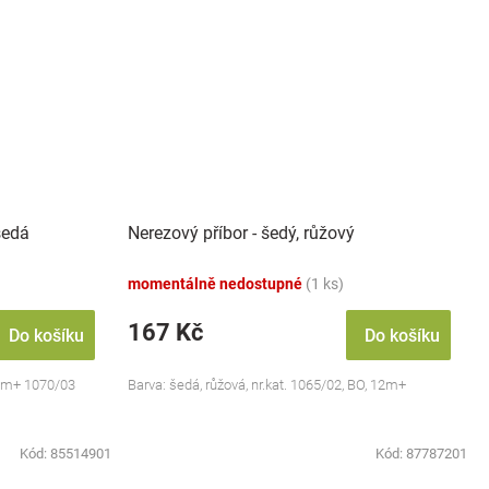
 šedá
Nerezový příbor - šedý, růžový
momentálně nedostupné
(1 ks)
167 Kč
Do košíku
Do košíku
, 6m+ 1070/03
Barva: šedá, růžová, nr.kat. 1065/02, BO, 12m+
Kód:
85514901
Kód:
87787201