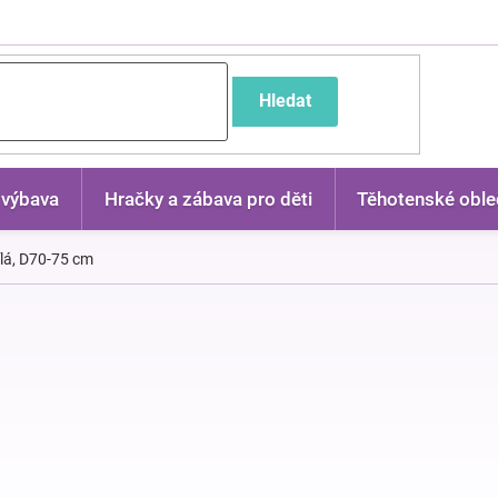
častější dotazy
Hledat
 výbava
Hračky a zábava pro děti
Těhotenské oble
ílá, D70-75 cm