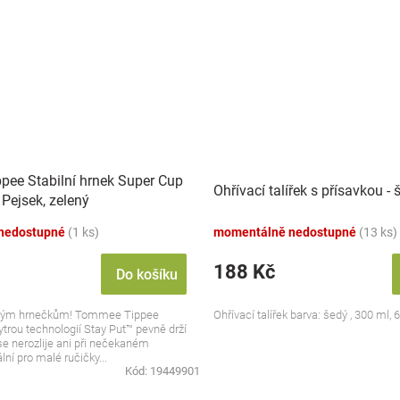
ee Stabilní hrnek Super Cup
Ohřívací talířek s přísavkou -
Pejsek, zelený
nedostupné
(1 ks)
momentálně nedostupné
(13 ks)
188 Kč
Do košíku
ným hrnečkům! Tommee Tippee
Ohřívací talířek barva: šedý , 300 ml
trou technologií Stay Put™ pevně drží
 se nerozlije ani při nečekaném
lní pro malé ručičky...
Kód:
19449901