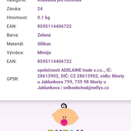
Záruka
:
24
Hmotnost
:
0.1 kg
EAN
:
8595114406722
Barva
:
Zelená
Materiál
:
Silikon
Výrobce
:
Mimijo
EAN
:
8595114406722
společnosti ADELAINE trade s.r.o.., IČ:
28613902, DIČ: CZ 28613902, sídlo: Mosty
GPSR
:
u Jablunkova 799, 739 98 Mosty u
Jablunkova | velkoobchod@nellys.cz
Z
á
p
a
t