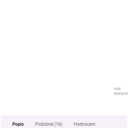
Kód:
Kód:
6673230
6694230
Popis
Podobné (16)
Hodnocení