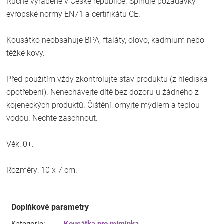
Ručně vyráběné v České republice. Splňuje požadavky
evropské normy EN71 a certifikátu CE.
Kousátko neobsahuje BPA, ftaláty, olovo, kadmium nebo
těžké kovy.
Před použitím vždy zkontrolujte stav produktu (z hlediska
opotřebení). Nenechávejte dítě bez dozoru u žádného z
kojeneckých produktů. Čištění: omyjte mýdlem a teplou
vodou. Nechte zaschnout.
Věk: 0+.
Rozměry: 10 x 7 cm.
Doplňkové parametry
Kategorie
:
Kousátka pro miminka