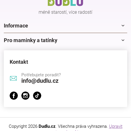
í
méně starostí, více radostí
Informace
Pro maminky a tatínky
Kontakt
Potřebujete poradit?
info@dudlu.cz
Copyright 2026
Dudlu.cz
. Všechna práva vyhrazena.
Upravit