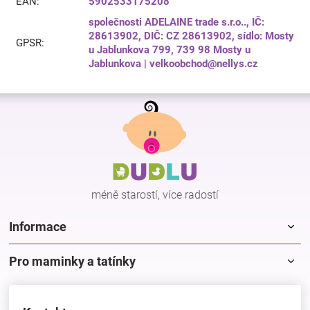
EAN
:
5902533175208
společnosti ADELAINE trade s.r.o.., IČ:
28613902, DIČ: CZ 28613902, sídlo: Mosty
GPSR
:
u Jablunkova 799, 739 98 Mosty u
Jablunkova | velkoobchod@nellys.cz
Z
á
p
a
t
í
méně starostí, více radostí
Informace
Pro maminky a tatínky