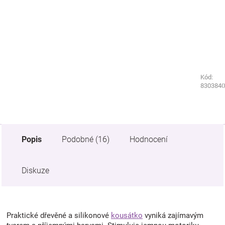
Kód:
Kód:
8803840
8303840
Popis
Podobné (16)
Hodnocení
Diskuze
Praktické dřevěné a silikonové
kousátko
vyniká zajímavým