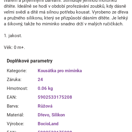
tvarem a příjemnými barvami. Stimuluje jemnou motoriku
dítěte. Ideálně se hodí v období prořezávání zoubků, kdy dásně
velmi svědí a dítě má silnou potřebu kousat. Vyrobeno ze dřeva
a pružného silikonu, který se přizpůsobí dásním dítěte. Je lehký
a šikovný, takže ho miminko snadno drží v malých ručičkách.
1. jakost.
Věk: 0 m+.
Doplňkové parametry
Kategorie
:
Kousátka pro miminka
Záruka
:
24
Hmotnost
:
0.06 kg
EAN
:
5902533175208
Barva
:
Růžová
Materiál
:
Dřevo
,
Silikon
Výrobce
:
BocioLand