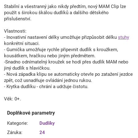
Stabilní a všestranný jako nikdy předtím, nový MAM Clip lze
použít s širokou škálou dudlíků a dalšího dětského
příslušenství.
Vlastnosti:
- Inovativní nastavení délky umožňuje přizpůsobit délku
stuhy
konkrétní situaci.
- Gumička umožňuje rychle připevnit dudlík s kroužkem,
kousátkem, hračkou nebo jiným předmětem.
-Snadno odnímatelný kroužek se hodí přes dudlík MAM nebo
jiný dudlík s hlavičkou.
- Nová západka klipu se automaticky otevře po zatažení jezdce
zpět, což usnadňuje ovládání jednou rukou.
- Krytka dudlíku - chrání a udržuje čistotu.
Věk: 0+.
Doplňkové parametry
Kategorie
:
Dudlíky
Záruka
:
24