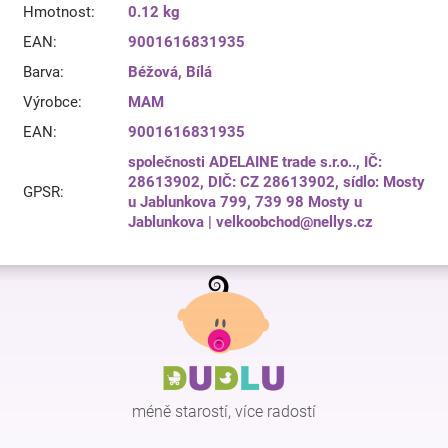
Hmotnost
:
0.12 kg
EAN
:
9001616831935
Barva
:
Béžová
,
Bílá
Výrobce
:
MAM
EAN
:
9001616831935
společnosti ADELAINE trade s.r.o.., IČ:
28613902, DIČ: CZ 28613902, sídlo: Mosty
GPSR
:
u Jablunkova 799, 739 98 Mosty u
Jablunkova | velkoobchod@nellys.cz
Z
á
p
a
t
í
méně starostí, více radostí