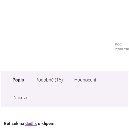
Kód:
Kód:
2070540
2200730
Popis
Podobné (16)
Hodnocení
Diskuze
Řetízek na
dudlík
s klipem.