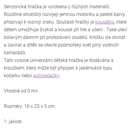
Senzorická hračka je vyrobena z různých materiálů.
Rozdílné struktůry rozvíjejí jemnou motoriku a pestré barvy
přispívají k rozvoji zraku. Součástí hračky je
kousátko
, které
dětem umožňuje žvýkat a kousat při hře a učení . Také uleví
bolavým dásním při prořezávání zoubků. Knížku lze otvírat
a zavírat a dítěti se otevře podmořský svět plný vodních
kamarádů.
Tato vysoce univerzální dětská hračka je dodávána s
kroužkem, který může být připojen k jakémukoli typu
kočárku nebo
autosedačky
.
Vhodné od 0 m+.
Rozměry: 16 x 23 x 5 cm.
1. jakost.