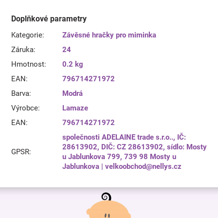
Doplňkové parametry
Kategorie
:
Závěsné hračky pro miminka
Záruka
:
24
Hmotnost
:
0.2 kg
EAN
:
796714271972
Barva
:
Modrá
Výrobce
:
Lamaze
EAN
:
796714271972
společnosti ADELAINE trade s.r.o.., IČ:
28613902, DIČ: CZ 28613902, sídlo: Mosty
GPSR
:
u Jablunkova 799, 739 98 Mosty u
Jablunkova | velkoobchod@nellys.cz
Z
á
p