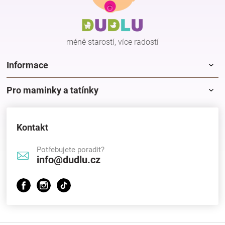
a
t
í
méně starostí, více radostí
Informace
Pro maminky a tatínky
Kontakt
Potřebujete poradit?
info@dudlu.cz