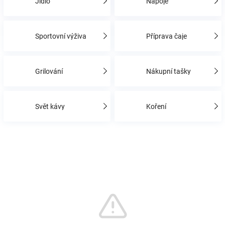
Jídlo
Nápoje
Hračky
Sportovní výživa
Příprava čaje
a
Grilování
Nákupní tašky
zábava
pro
Svět kávy
Koření
děti
Těhotenské
oblečení
Novinky