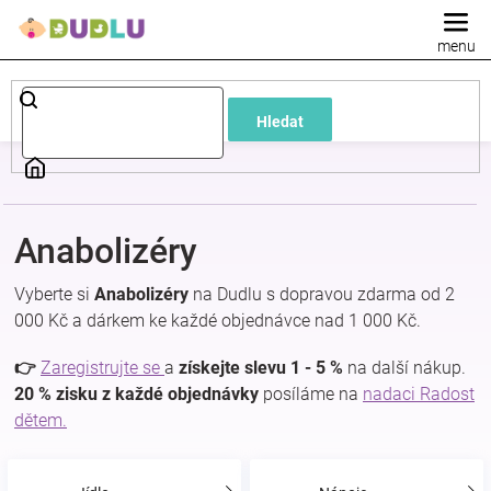
Přejít
na
obsah
Dětské
Hledat
a
kojenecké
Anabolizéry
oblečení
Vyberte si
Anabolizéry
na Dudlu s dopravou zdarma od 2
Pokojíček
000 Kč a dárkem ke každé objednávce nad 1 000 Kč.
👉
Zaregistrujte se
a
získejte slevu 1 - 5 %
na další nákup.
a
20 % zisku z každé objednávky
posíláme na
nadaci Radost
dětem.
kojenecká
výbava