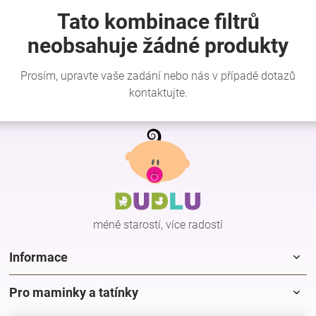
Značky
Blog
Hračkářství
Z
Přihlášení
á
p
a
t
í
méně starostí, více radostí
Informace
Pro maminky a tatínky