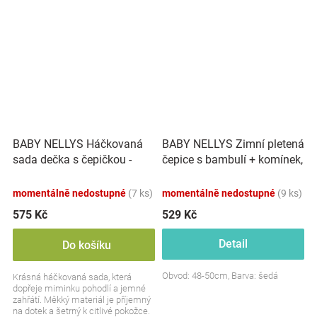
BABY NELLYS Háčkovaná
BABY NELLYS Zimní pletená
sada dečka s čepičkou -
čepice s bambulí + komínek,
šedá
šedá
momentálně nedostupné
(7 ks)
momentálně nedostupné
(9 ks)
575 Kč
529 Kč
Detail
Do košíku
Obvod: 48-50cm, Barva: šedá
Krásná háčkovaná sada, která
dopřeje miminku pohodlí a jemné
zahřátí. Měkký materiál je příjemný
na dotek a šetrný k citlivé pokožce.