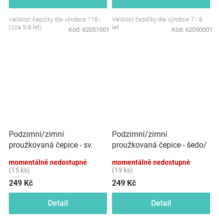
Velikost čepičky dle výrobce 116 -
Velikost čepičky dle výrobce 7 - 8
(cca 5-8 let)
let.
Kód:
62051001
Kód:
62050001
Podzimní/zimní
Podzimní/zimní
proužkovaná čepice - sv.
proužkovaná čepice - šedo/
šedo/grafit
žlutá
momentálně nedostupné
momentálně nedostupné
(15 ks)
(19 ks)
249 Kč
249 Kč
Detail
Detail