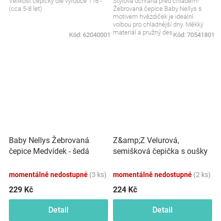
Velikost čepičky dle výrobce 116 -
Stylová ochrana před chladem!
(cca 5-8 let)
Žebrovaná čepice Baby Nellys s
motivem hvězdiček je ideální
volbou pro chladnější dny. Měkký
materiál a pružný design zajistí
Kód:
62040001
Kód:
70541801
maximální pohodlí a...
Z&amp;Z Velurová,
Baby Nellys Žebrovaná
semišková čepička s oušky
čepice Medvídek - šedá
Teddy, šedá
momentálně nedostupné
(3 ks)
momentálně nedostupné
(2 ks)
229 Kč
224 Kč
Detail
Detail