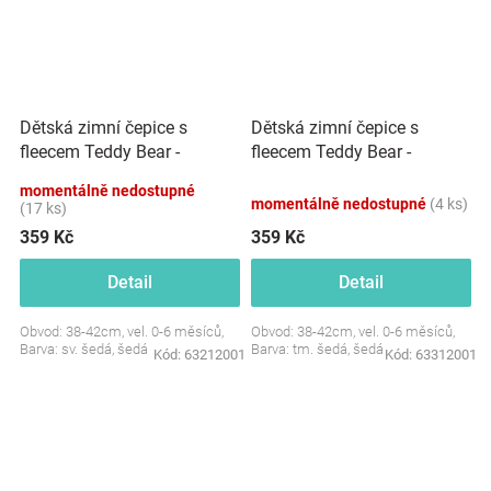
Dětská zimní čepice s
Dětská zimní čepice s
fleecem Teddy Bear -
fleecem Teddy Bear -
chlupáčk. bambulky - sv.
chlupáčk. bambulky - tm.
momentálně nedostupné
šedá, šedá,BABY NELLYS
šedá, šedá,BABY NELLYS
momentálně nedostupné
(4 ks)
(17 ks)
359 Kč
359 Kč
Detail
Detail
Obvod: 38-42cm, vel. 0-6 měsíců,
Obvod: 38-42cm, vel. 0-6 měsíců,
Barva: sv. šedá, šedá
Barva: tm. šedá, šedá
Kód:
63212001
Kód:
63312001