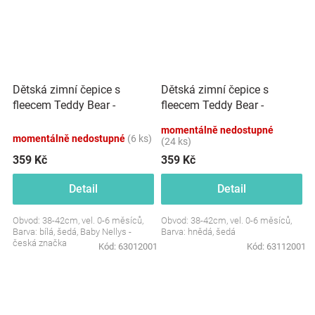
Dětská zimní čepice s
Dětská zimní čepice s
fleecem Teddy Bear -
fleecem Teddy Bear -
chlupáčk. bambulky - bílá,
chlupáčk. bambulky - hnědá,
momentálně nedostupné
šedá, BABY NELLYS
šedá, BABY NELLYS
momentálně nedostupné
(6 ks)
(24 ks)
359 Kč
359 Kč
Detail
Detail
Obvod: 38-42cm, vel. 0-6 měsíců,
Obvod: 38-42cm, vel. 0-6 měsíců,
Barva: bílá, šedá, Baby Nellys -
Barva: hnědá, šedá
česká značka
Kód:
63012001
Kód:
63112001