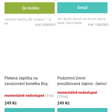
Detail
Do košíku
Vel. 56/62, obvod: 34-40 cm, barva:
Velikost čepičky dle výrobce 7 - 8
šedá, Hand Made
let.
Kód:
62060001
Kód:
15862801
Pletená čepička na
Podzimní/zimní
zavazování bonetka Boy,
proužkovaná čepice - černo/
Hand Made Baby Nellys,
šedá
momentálně nedostupné
šedá
momentálně nedostupné
(3 ks)
(25 ks)
249 Kč
249 Kč