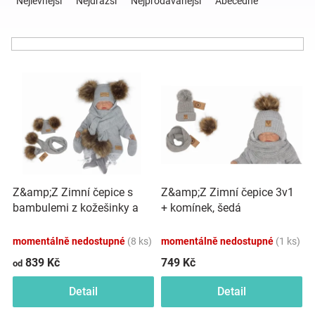
Nejlevnější
Nejdražší
Nejprodávanější
Abecedně
z
e
Hračky
n
í
a
V
p
ý
r
p
o
zábava
i
d
s
u
pro
p
k
r
t
děti
o
ů
Z&amp;Z Zimní čepice s
Z&amp;Z Zimní čepice 3v1
d
bambulemi z kožešinky a
+ komínek, šedá
u
Těhotenské
šálou 2V1, šedá
k
momentálně nedostupné
(8 ks)
momentálně nedostupné
(1 ks)
t
oblečení
ů
839 Kč
749 Kč
od
Detail
Detail
Novinky