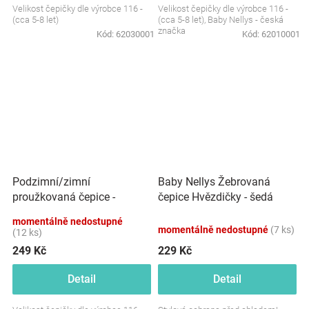
Velikost čepičky dle výrobce 116 -
Velikost čepičky dle výrobce 116 -
(cca 5-8 let)
(cca 5-8 let), Baby Nellys - česká
značka
Kód:
62030001
Kód:
62010001
Podzimní/zimní
Baby Nellys Žebrovaná
proužkovaná čepice -
čepice Hvězdičky - šedá
grafit/tyrkys
momentálně nedostupné
momentálně nedostupné
(7 ks)
(12 ks)
249 Kč
229 Kč
Detail
Detail