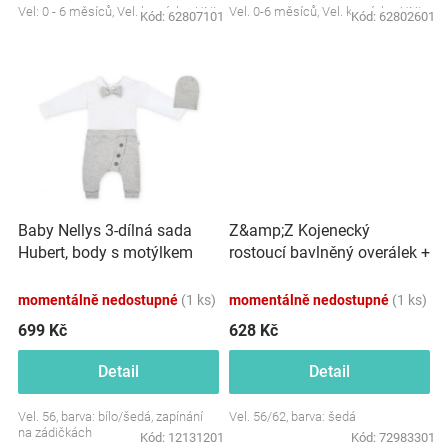
Vel: 0 - 6 měsíců, Vel. komínku: UNI
Vel. 0-6 měsíců, Vel. komínku: UNI
Kód:
62807101
Kód:
62802601
Značky
Blog
Hračkářství
Přihlášení
Baby Nellys 3-dílná sada
Z&amp;Z Kojenecký
Hubert, body s motýlkem
rostoucí bavlněný overálek +
dl.rukáv, tepláčky a čepička -
čepička, šedý
šedý
momentálně nedostupné
(1 ks)
momentálně nedostupné
(1 ks)
699 Kč
628 Kč
Detail
Detail
Vel. 56, barva: bílo/šedá, zapínání
Vel. 56/62, barva: šedá
na zádičkách
Kód:
12131201
Kód:
72983301