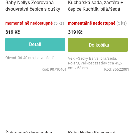
Baby Nellys Žebrovaná
Kuchařská sada, zástěra +
dvouvrstvá čepice s oušky
čepice Kuchtík, bílá/šedá
TEDDY - šedá
momentálně nedostupné
(5 ks)
momentálně nedostupné
(5 ks)
319 Kč
319 Kč
Detail
Do košíku
Obvod: 36-40 cm, barva: šedá
Věk: +3 roky, Barva: bílá/šedá,
PolarB, Velikost zástěry cca 45,5
cm x 53 cm.
Kód:
90710401
Kód:
35522001
Žebrovaná dvouvrstvá
Baby Nellys Kojenecká