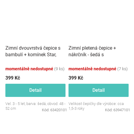
Zimní dvouvrstvá čepice s
Zimní pletená čepice +
bambulí + komínek Star,
nákrčník - šedá s
šedá
bambulkami
momentálně nedostupné
(9 ks)
momentálně nedostupné
(7 ks)
399 Kč
399 Kč
Detail
Detail
Vel. 3 - 5 let, barva: šedá, obvod: 48 -
Velikost čepičky dle výrobce: cca
52 cm
1,5-3 roky
Kód:
63420101
Kód:
63947101