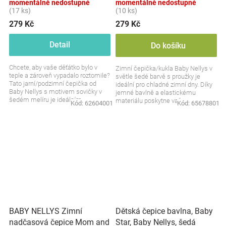
momentálně nedostupné
momentálně nedostupné
(17 ks)
(10 ks)
279 Kč
279 Kč
Detail
Do košíku
Chcete, aby vaše děťátko bylo v
Zimní čepička/kukla Baby Nellys v
teple a zároveň vypadalo roztomile?
světle šedé barvě s proužky je
Tato jarní/podzimní čepička od
ideální pro chladné zimní dny. Díky
Baby Nellys s motivem sovičky v
jemné bavlně a elastickému
šedém melíru je ideálním
materiálu poskytne vašemu
Kód:
62604001
Kód:
65678801
doplňkem na přechodné...
děťátku pohodlí a...
BABY NELLYS Zimní
Dětská čepice bavlna, Baby
nadčasová čepice Mom and
Star, Baby Nellys, šedá