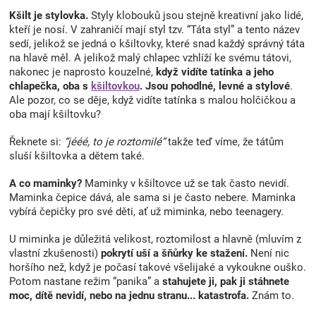
ý
Kšilt je stylovka.
Styly klobouků jsou stejně kreativní jako lidé,
p
kteří je nosí. V zahraničí mají styl tzv. “Táta styl” a tento název
i
sedí, jelikož se jedná o kšiltovky, které snad každý správný táta
s
na hlavě měl. A jelikož malý chlapec vzhlíží ke svému tátovi,
u
nakonec je naprosto kouzelné,
když vidíte tatínka a jeho
chlapečka, oba s
kšiltovkou
.
Jsou pohodlné, levné a stylové
.
Ale pozor, co se děje, když vidíte tatínka s malou holčičkou a
oba mají kšiltovku?
Řeknete si:
“jééé, to je roztomilé”
takže teď víme, že tátům
sluší kšiltovka a dětem také.
A co maminky?
Maminky v kšiltovce už se tak často nevidí.
Maminka čepice dává, ale sama si je často nebere. Maminka
vybírá čepičky pro své děti, ať už miminka, nebo teenagery.
U miminka je důležitá velikost, roztomilost a hlavně (mluvím z
vlastní zkušenosti)
pokrytí uší a šňůrky ke stažení.
Není nic
horšího než, když je počasí takové všelijaké a vykoukne ouško.
Potom nastane režim “panika” a
stahujete ji, pak ji stáhnete
moc, dítě nevidí, nebo na jednu stranu... katastrofa.
Znám to.