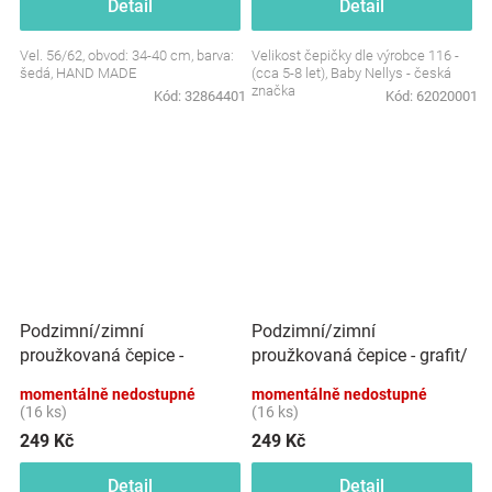
Detail
Detail
Vel. 56/62, obvod: 34-40 cm, barva:
Velikost čepičky dle výrobce 116 -
šedá, HAND MADE
(cca 5-8 let), Baby Nellys - česká
značka
Kód:
32864401
Kód:
62020001
Podzimní/zimní
Podzimní/zimní
proužkovaná čepice -
proužkovaná čepice - grafit/
červená/grafit
šedá/žlutá
momentálně nedostupné
momentálně nedostupné
(16 ks)
(16 ks)
249 Kč
249 Kč
Detail
Detail