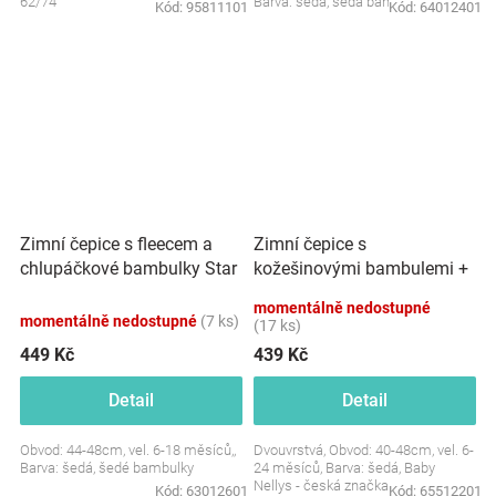
62/74
Barva: šedá, šedá bambulka
Kód:
95811101
Kód:
64012401
Zimní čepice s fleecem a
Zimní čepice s
chlupáčkové bambulky Star
kožešinovými bambulemi +
+ komínek - šedá, BABY
šál Baby Nellys Star - šedá,
momentálně nedostupné
NELLYS
6/24 měsíců
momentálně nedostupné
(7 ks)
(17 ks)
449 Kč
439 Kč
Detail
Detail
Obvod: 44-48cm, vel. 6-18 měsíců,,
Dvouvrstvá, Obvod: 40-48cm, vel. 6-
Barva: šedá, šedé bambulky
24 měsíců, Barva: šedá, Baby
Nellys - česká značka
Kód:
63012601
Kód:
65512201