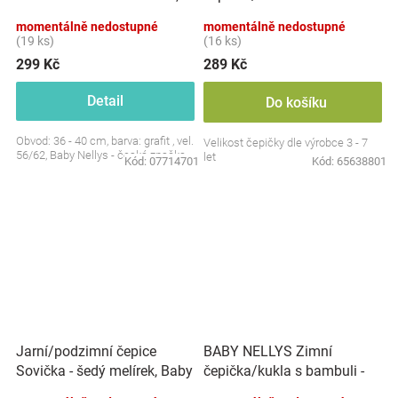
grafit, Baby Nellys
šedá s brýlemi
momentálně nedostupné
momentálně nedostupné
(19 ks)
(16 ks)
299 Kč
289 Kč
Detail
Do košíku
Obvod: 36 - 40 cm, barva: grafit , vel.
Velikost čepičky dle výrobce 3 - 7
56/62, Baby Nellys - česká značka
let
Kód:
07714701
Kód:
65638801
Jarní/podzimní čepice
BABY NELLYS Zimní
Sovička - šedý melírek, Baby
čepička/kukla s bambuli -
Nellys
sv. sv. šedá s proužky