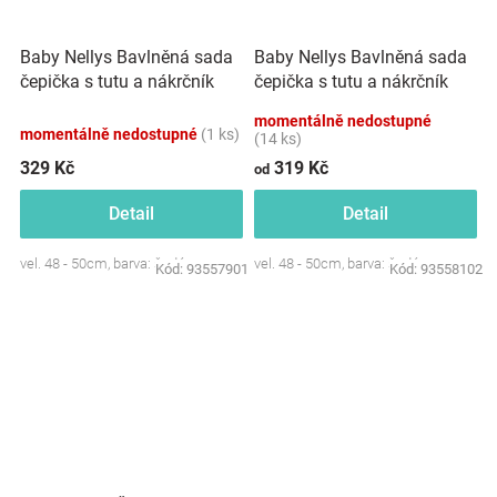
Baby Nellys Bavlněná sada
Baby Nellys Bavlněná sada
čepička s tutu a nákrčník
čepička s tutu a nákrčník
Pejsci - šedá,černá
Pejsci - šedá, bílá,ekri
momentálně nedostupné
momentálně nedostupné
(1 ks)
(14 ks)
329 Kč
319 Kč
od
Detail
Detail
vel. 48 - 50cm, barva: šedá
vel. 48 - 50cm, barva: šedá
Kód:
93557901
Kód:
93558102