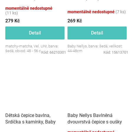
Baby, šedá
momentálně nedostupné
momentálně nedostupné
(7 ks)
(11 ks)
279 Kč
269 Kč
Detail
Detail
matchy-matcha, Vel. UNI, barva:
Baby Nellys, barva: šedá, velikost:
šedá, obvod: 48 - 56 cm
44-48cm
Kód:
66210301
Kód:
15613701
Dětská čepice bavlna,
Baby Nellys Bavlněná
Srdíčka s kamínky, Baby
dvouvrstvá čepice s oušky
Nellys, šedá
na zavazování FOX - šedý