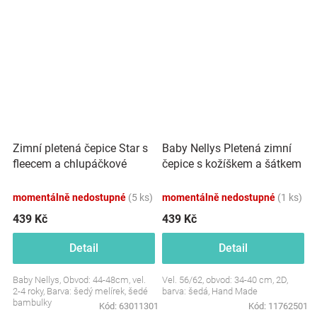
Zimní pletená čepice Star s
Baby Nellys Pletená zimní
fleecem a chlupáčkové
čepice s kožíškem a šátkem
bambulky+komínek 2D
Star, šedá
sada, šedý melírek
momentálně nedostupné
(5 ks)
momentálně nedostupné
(1 ks)
439 Kč
439 Kč
Detail
Detail
Baby Nellys, Obvod: 44-48cm, vel.
Vel. 56/62, obvod: 34-40 cm, 2D,
2-4 roky, Barva: šedý melírek, šedé
barva: šedá, Hand Made
bambulky
Kód:
63011301
Kód:
11762501