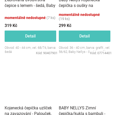
čepice s lemem - šedá, Baby
čepička s oušky na
Nellys
zavazování - Palouček,
momentálně nedostupné
grafit
momentálně nedostupné
(7 ks)
(19 ks)
319 Kč
299 Kč
Detail
Detail
Obvod: 40 - 44 cm, vel. 68/74, barva:
Obvod: 36 - 40 cm, barva: grafit , vel.
šedá
56/62, Baby Nellys - česká značka
Kód:
90407901
Kód:
07714401
Kojenecká čepička uzlíček
BABY NELLYS Zimní
na zavazování - Palouček,
čepička/kukla s bambuli -