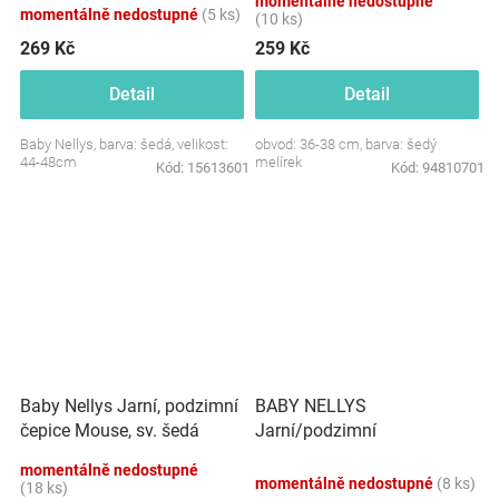
momentálně nedostupné
melírek
momentálně nedostupné
(5 ks)
(10 ks)
269 Kč
259 Kč
Detail
Detail
Baby Nellys, barva: šedá, velikost:
obvod: 36-38 cm, barva: šedý
44-48cm
melírek
Kód:
15613601
Kód:
94810701
BABY NELLYS
Baby Nellys Jarní, podzimní
Jarní/podzimní
čepice Mouse, sv. šedá
proužkovaná čepice
momentálně nedostupné
-černá/béžová/grafit
momentálně nedostupné
(8 ks)
(18 ks)