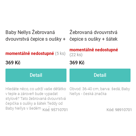
Baby Nellys Žebrovaná
Žebrovaná dvouvrstvá
dvouvrstvá čepice s oušky +
čepice s oušky + šátek
šátek TEDDY - šedý melír
TEDDY - šedá
momentálně nedostupné
momentálně nedostupné
(5 ks)
(22 ks)
369 Kč
369 Kč
Detail
Detail
Hledáte něco, co udrží vaše děťátko
Obvod: 36-40 cm, barva: šedá, Baby
v teple a zároveň bude vypadat
Nellys - česká značka
stylově? Tato žebrovaná dvouvrstvá
čepička s oušky a šátek Teddy od
Baby Nellys v šedém melíru je
Kód:
95710701
Kód:
98910701
perfektní...