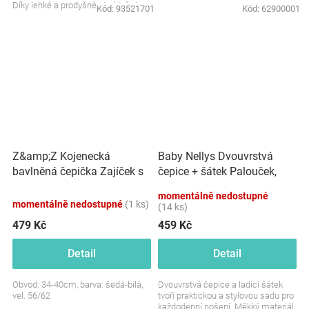
Díky lehké a prodyšné struktuře je
Kód:
93521701
Kód:
62900001
ideální...
Z&amp;Z Kojenecká
Baby Nellys Dvouvrstvá
bavlněná čepička Zajíček s
čepice + šátek Palouček,
nákrčníkem, šedá/bílá
grafit, vel. 92/98
momentálně nedostupné
momentálně nedostupné
(1 ks)
(14 ks)
479 Kč
459 Kč
Detail
Detail
Obvod: 34-40cm, barva: šedá-bílá,
Dvouvrstvá čepice a ladící šátek
vel. 56/62
tvoří praktickou a stylovou sadu pro
každodenní nošení. Měkký materiál