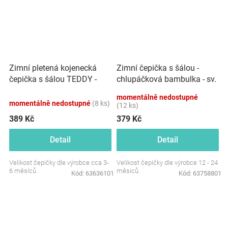
Zimní pletená kojenecká
Zimní čepička s šálou -
čepička s šálou TEDDY -
chlupáčková bambulka - sv.
šedá s bambulkami, vel.
modrá/šedá
momentálně nedostupné
62/68
momentálně nedostupné
(8 ks)
(12 ks)
389 Kč
379 Kč
Detail
Detail
Velikost čepičky dle výrobce cca 3-
Velikost čepičky dle výrobce 12 - 24
6 měsíců
měsiců.
Kód:
63636101
Kód:
63758801