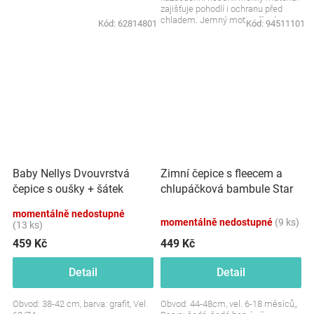
zajišťuje pohodlí i ochranu před
chladem. Jemný motiv přírody
Kód:
62814801
Kód:
94511101
dodává...
Baby Nellys Dvouvrstvá
Zimní čepice s fleecem a
čepice s oušky + šátek
chlupáčková bambule Star
Palouček, grafit
+ komínek - šedá, BABY
momentálně nedostupné
NELLYS
momentálně nedostupné
(9 ks)
(13 ks)
459 Kč
449 Kč
Detail
Detail
Obvod: 38-42 cm, barva: grafit, Vel.
Obvod: 44-48cm, vel. 6-18 měsíců,,