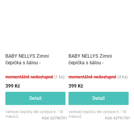
BABY NELLYS Zimní
BABY NELLYS Zimní
čepička s šálou -
čepička s šálou -
chlupáčkové bambulky -
chlupáčkové bambulky -
modrá, šedé bambulky
šedá, šedé bambulky
momentálně nedostupné
(1 ks)
momentálně nedostupné
(4 ks)
399 Kč
399 Kč
Detail
Detail
Velikost čepičky dle výrobce 6 - 18
Velikost čepičky dle výrobce 6 - 18
měsíců.
měsíců.
Kód:
62790701
Kód:
62791701