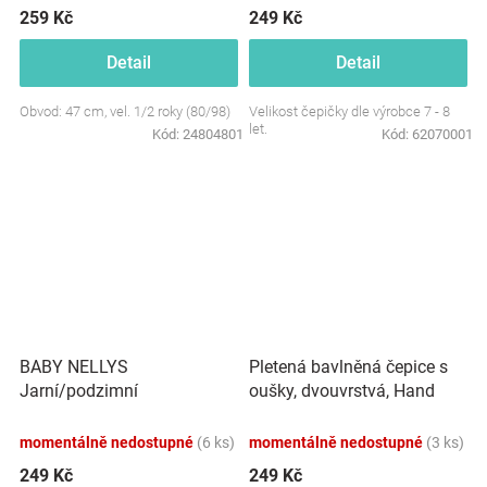
259 Kč
249 Kč
Detail
Detail
Obvod: 47 cm, vel. 1/2 roky (80/98)
Velikost čepičky dle výrobce 7 - 8
let.
Kód:
24804801
Kód:
62070001
BABY NELLYS
Pletená bavlněná čepice s
Jarní/podzimní
oušky, dvouvrstvá, Hand
proužkovaná čepice -
Made Baby Nellys, šedá
granát/sv. modrá/sv. šedá
momentálně nedostupné
(6 ks)
momentálně nedostupné
(3 ks)
249 Kč
249 Kč