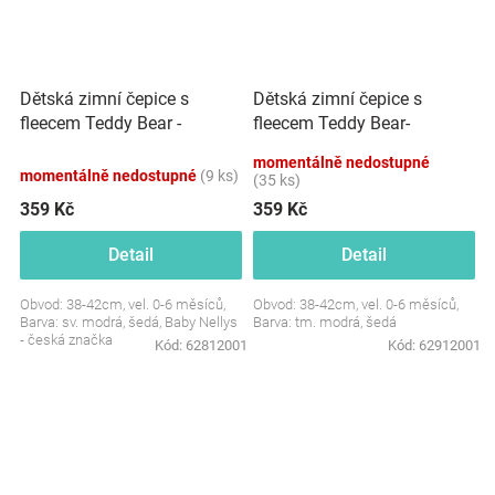
Dětská zimní čepice s
Dětská zimní čepice s
fleecem Teddy Bear -
fleecem Teddy Bear-
chlupáčk. bambulky,sv.
chlupáčk. bambulky - tm.
momentálně nedostupné
modrá, šedá
modrá, šedá
momentálně nedostupné
(9 ks)
(35 ks)
359 Kč
359 Kč
Detail
Detail
Obvod: 38-42cm, vel. 0-6 měsíců,
Obvod: 38-42cm, vel. 0-6 měsíců,
Barva: sv. modrá, šedá, Baby Nellys
Barva: tm. modrá, šedá
- česká značka
Kód:
62812001
Kód:
62912001