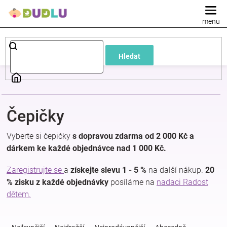
Přejít
na
obsah
Dětské
Hledat
a
kojenecké
Čepičky
oblečení
Vyberte si čepičky
s dopravou zdarma od 2 000 Kč a
Pokojíček
dárkem ke každé objednávce nad 1 000 Kč.
Zaregistrujte se
a
získejte slevu 1 - 5 %
na další nákup.
20
a
% zisku z každé objednávky
posíláme na
nadaci Radost
dětem.
kojenecká
Ř
a
výbava