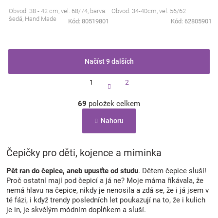
Obvod: 38 - 42 cm, vel. 68/74, barva:
Obvod: 34-40cm, vel. 56/62
šedá, Hand Made
Kód:
80519801
Kód:
62805901
Načíst 9 dalších
S
1
2
t
r
O
á
69
položek celkem
v
n
l
k
Nahoru
á
o
d
v
a
á
c
Čepičky pro děti, kojence a miminka
n
í
í
p
Pět ran do čepice, aneb upusťte od studu
. Dětem čepice sluší!
r
Proč ostatní mají pod čepicí a já ne? Moje máma říkávala, že
v
nemá hlavu na čepice, nikdy je nenosila a zdá se, že i já jsem v
k
té fázi, i když trendy posledních let poukazují na to, že i kulich
y
je in, je skvělým módním doplňkem a sluší.
v