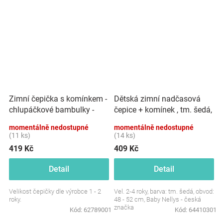
Zimní čepička s komínkem -
Dětská zimní nadčasová
chlupáčkové bambulky -
čepice + komínek , tm. šedá,
šedá
BABY NELLYS
momentálně nedostupné
momentálně nedostupné
(11 ks)
(14 ks)
419 Kč
409 Kč
Detail
Detail
Velikost čepičky dle výrobce 1 - 2
Vel. 2-4 roky, barva: tm. šedá, obvod:
roky.
48 - 52 cm, Baby Nellys - česká
značka
Kód:
62789001
Kód:
64410301