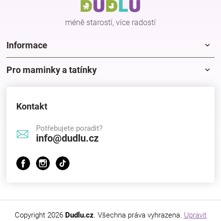
í
méně starostí, více radostí
Informace
Pro maminky a tatínky
Kontakt
Potřebujete poradit?
info@dudlu.cz
Copyright 2026
Dudlu.cz
. Všechna práva vyhrazena.
Upravit