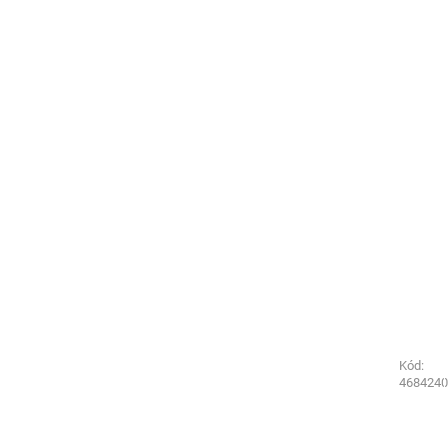
Kód:
Kód:
2861210
4684240