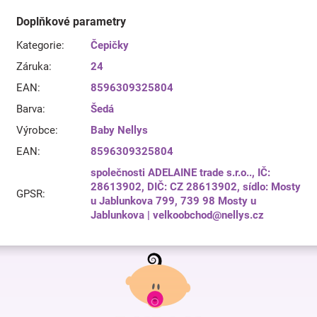
Doplňkové parametry
Kategorie
:
Čepičky
Záruka
:
24
EAN
:
8596309325804
Barva
:
Šedá
Výrobce
:
Baby Nellys
EAN
:
8596309325804
společnosti ADELAINE trade s.r.o.., IČ:
28613902, DIČ: CZ 28613902, sídlo: Mosty
GPSR
:
u Jablunkova 799, 739 98 Mosty u
Jablunkova | velkoobchod@nellys.cz
Z
á
p
a
t