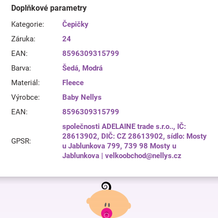
Doplňkové parametry
Kategorie
:
Čepičky
Záruka
:
24
EAN
:
8596309315799
Barva
:
Šedá
,
Modrá
Materiál
:
Fleece
Výrobce
:
Baby Nellys
EAN
:
8596309315799
společnosti ADELAINE trade s.r.o.., IČ:
28613902, DIČ: CZ 28613902, sídlo: Mosty
GPSR
:
u Jablunkova 799, 739 98 Mosty u
Jablunkova | velkoobchod@nellys.cz
Z
á
p
a