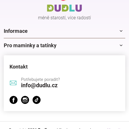
t
í
méně starostí, více radostí
Informace
Pro maminky a tatínky
Kontakt
Potřebujete poradit?
info@dudlu.cz