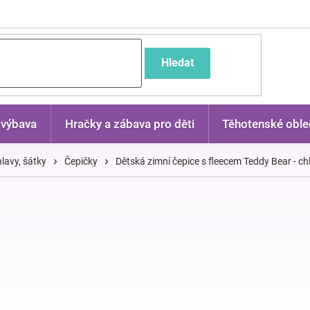
častější dotazy
Hledat
 výbava
Hračky a zábava pro děti
Těhotenské oble
lavy, šátky
Čepičky
Dětská zimní čepice s fleecem Teddy Bear - 