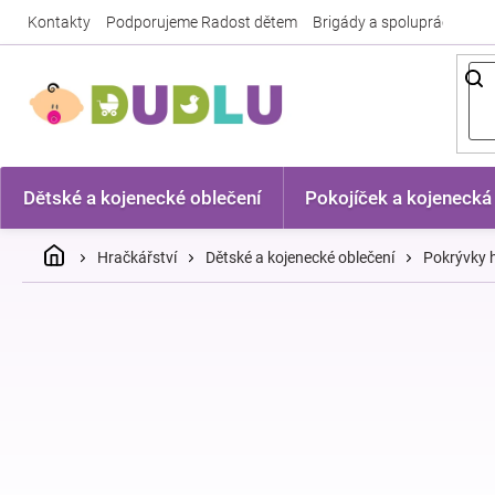
Přejít
Kontakty
Podporujeme Radost dětem
Brigády a spolupráce
Nej
na
obsah
Dětské a kojenecké oblečení
Pokojíček a kojenecká
Domů
Hračkářství
Dětské a kojenecké oblečení
Pokrývky h