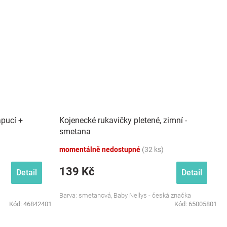
apucí +
Kojenecké rukavičky pletené, zimní -
smetana
momentálně nedostupné
(32 ks)
139 Kč
Detail
Detail
Barva: smetanová, Baby Nellys - česká značka
Kód:
46842401
Kód:
65005801