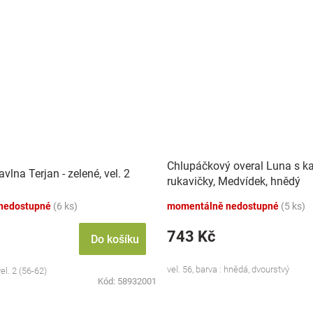
Chlupáčkový overal Luna s k
vlna Terjan - zelené, vel. 2
rukavičky, Medvídek, hnědý
nedostupné
(6 ks)
momentálně nedostupné
(5 ks)
743 Kč
Do košíku
vel. 56, barva : hnědá, dvourstvý
el. 2 (56-62)
Kód:
58932001