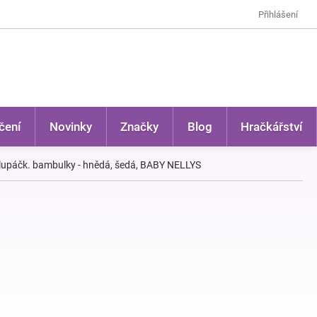
Přihlášení
čení
Novinky
Značky
Blog
Hračkářství
chlupáčk. bambulky - hnědá, šedá, BABY NELLYS