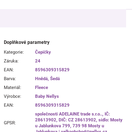
Doplňkové parametry
Kategorie
:
Čepičky
Záruka
:
24
EAN
:
8596309315829
Barva
:
Hnědá
,
Šedá
Materiál
:
Fleece
Výrobce
:
Baby Nellys
EAN
:
8596309315829
společnosti ADELAINE trade s.r.o.., IČ:
28613902, DIČ: CZ 28613902, sídlo: Mosty
GPSR
:
u Jablunkova 799, 739 98 Mosty u
Jablunkova | velkoobchod@nellys.cz