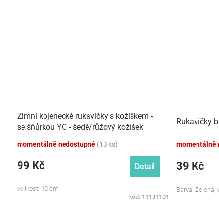
Zimní kojenecké rukavičky s kožíškem -
Rukavičky ba
se šňůrkou YO - šedé/růžový kožíšek
momentálně nedostupné
(13 ks)
momentálně 
99 Kč
39 Kč
Detail
velikost: 10 cm
Barva: Zelená, v
Kód:
11131101