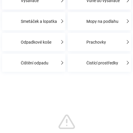
Vysavače
Vůně do vysavače
Hračky
Smetáček a lopatka
Mopy na podlahu
a
Odpadkové koše
Prachovky
zábava
pro
Čištění odpadu
Čistící prostředky
děti
Těhotenské
oblečení
Novinky