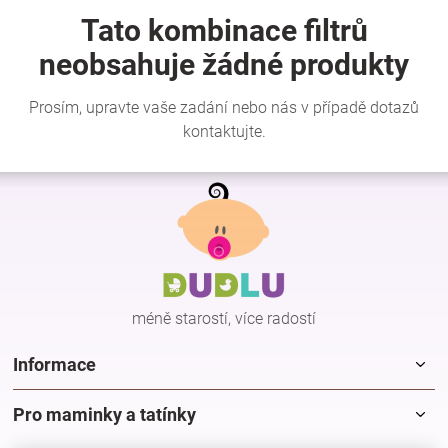
Značky
Blog
Hračkářství
Z
Přihlášení
á
p
a
t
í
méně starostí, více radostí
Informace
Pro maminky a tatínky