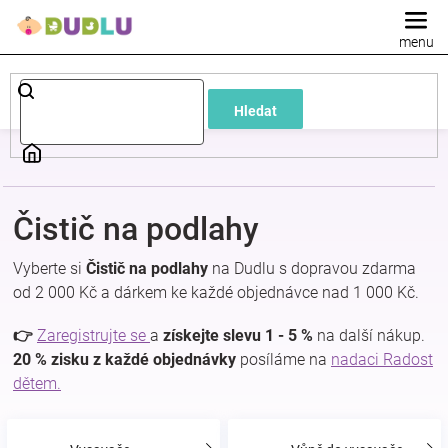
Přejít
na
obsah
Dětské
Hledat
a
kojenecké
Čistič na podlahy
oblečení
Vyberte si
Čistič na podlahy
na Dudlu s dopravou zdarma
Pokojíček
od 2 000 Kč a dárkem ke každé objednávce nad 1 000 Kč.
👉
Zaregistrujte se
a
získejte slevu 1 - 5 %
na další nákup.
a
20 % zisku z každé objednávky
posíláme na
nadaci Radost
dětem.
kojenecká
výbava