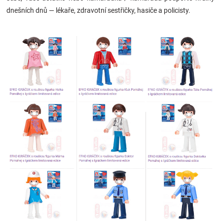
Značky
dnešních dnů — lékaře, zdravotní sestřičky, hasiče a policisty.
Blog
Hračkářství
Přihlášení