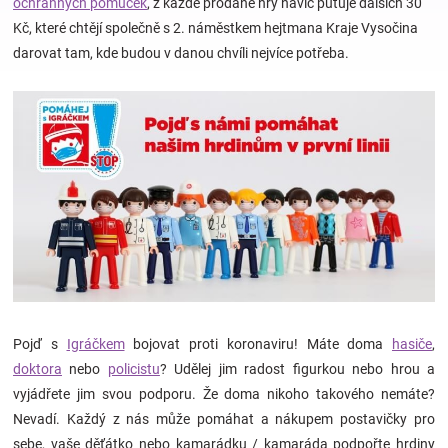
ochranných pomůcek
, z každé prodané hry navíc putuje dalších 30
Kč, které chtějí společně s
2. náměstkem hejtmana
Kraje Vysočina
Hračky
darovat tam, kde budou v danou chvíli nejvíce potřeba.
a
zábava
pro
děti
Těhotenské
Pojď s
Igráčkem
bojovat proti koronaviru! Máte doma
hasiče
,
oblečení
doktora
nebo
policistu
? Udělej jim radost figurkou nebo hrou a
vyjádřete jim svou podporu. Že doma nikoho takového nemáte?
Novinky
Nevadí. Každý z nás může pomáhat a nákupem postavičky pro
sebe, vaše děťátko nebo kamarádku / kamaráda podpořte hrdiny