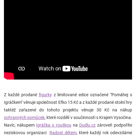
Z každé prodané
figurky
z limitované edice označené "Pomáhej s
Igráčkem" věnuje společnost Efko 15 Kč a z každé prodané stolní hry
taktéž zařazené do tohoto projektu věnuje 30 Kč na nákup
ochranných pomůcek
, které rozdělí v součinnosti s Krajem Vysočina.
Navíc, nákupem
Igráčka s rouškou
na
Dudlu.cz
zároveň podpoříte
neziskovou organizaci
Radost dětem
, které každý rok odevzdáme