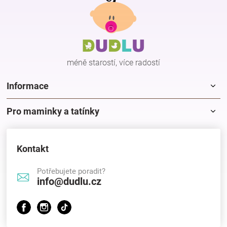
á
p
a
t
í
méně starostí, více radostí
Informace
Pro maminky a tatínky
Kontakt
Potřebujete poradit?
info@dudlu.cz