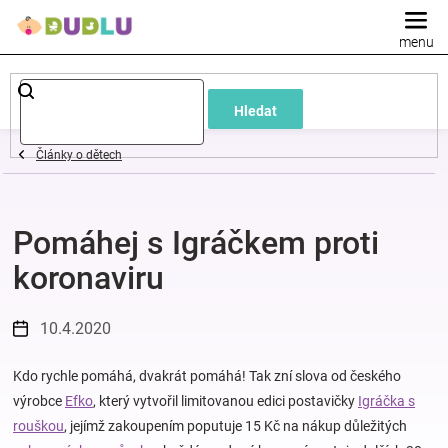
Přejít
na
obsah
Dětské
Hledat
a
Články o dětech
kojenecké
Pomáhej s Igráčkem proti
oblečení
koronaviru
Pokojíček
10.4.2020
a
Kdo rychle pomáhá, dvakrát pomáhá! Tak zní slova od českého
kojenecká
výrobce
Efko
, který vytvořil limitovanou edici postavičky
Igráčka s
rouškou
, jejímž zakoupením poputuje 15 Kč na nákup důležitých
výbava