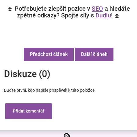
⏫ Potřebujete zlepšit pozice v
SEO
a hledáte
zpětné odkazy? Spojte síly s
Dudlu
! ⏫
Předchozí článek
Další článek
Diskuze (0)
Buďte první, kdo napíše příspěvek k této položce.
Přidat komentář
Z