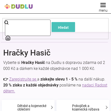
Přejít
na
obsah
Dětské
Hledat
a
kojenecké
Hračky Hasič
oblečení
Vyberte si
Hračky Hasič
na Dudlu s dopravou zdarma od 2
000 Kč a dárkem ke každé objednávce nad 1 000 Kč.
Pokojíček
👉
Zaregistrujte se
a
získejte slevu 1 - 5 %
na další nákup.
a
20 % zisku z každé objednávky
posíláme na
nadaci Radost
dětem.
kojenecká
Dětské a kojenecké
Pokojíček a
oblečení
kojenecká výbava
výbava