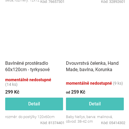
šedá, rozměry: 12x12 cm.
Kód:
76657301
Kód:
32892601
Dvouvrstvá čelenka, Hand
Bavlněné prostěradlo
Made, bavlna, Korunka
60x120cm - tyrkysové
STAR - malinová, 80/98
momentálně nedostupné
momentálně nedostupné
(9 ks)
(14 ks)
299 Kč
259 Kč
od
Detail
Detail
rozměr: do postýlky 120x60cm
Baby Nellys, barva: malinová,
obvod: 38-42 cm
Kód:
81374401
Kód:
05414302