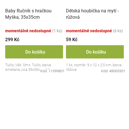
Baby Ručník s hračkou
Dětská houbička na mytí -
Myška, 35x35cm
růžová
momentálně nedostupné
(1 ks)
momentálně nedostupné
(6 ks)
299 Kč
59 Kč
Do košíku
Do košíku
Tulilo, Věk: 0m+, Tulilo, barva:
1 ks, rozměr: 9 x 12 x 2,5 cm, barva:
smetana, cca 35x35cm, CE
růžová
Kód:
11399801
Kód:
48065501