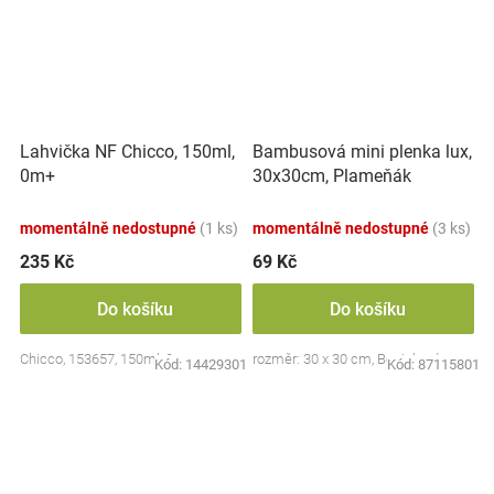
Lahvička NF Chicco, 150ml,
Bambusová mini plenka lux,
0m+
30x30cm, Plameňák
momentálně nedostupné
(1 ks)
momentálně nedostupné
(3 ks)
235 Kč
69 Kč
Do košíku
Do košíku
Chicco, 153657, 150ml, 0m+
rozměr: 30 x 30 cm, Bocioland
Kód:
14429301
Kód:
87115801