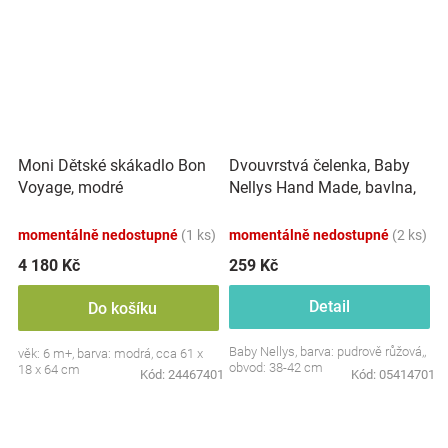
Dvouvrstvá čelenka, Baby
Moni Dětské skákadlo Bon
Nellys Hand Made, bavlna,
Voyage, modré
Korunka STAR - pudrově
růžová, 80/98
momentálně nedostupné
(1 ks)
momentálně nedostupné
(2 ks)
4 180 Kč
259 Kč
Detail
Do košíku
Baby Nellys, barva: pudrově růžová,,
věk: 6 m+, barva: modrá, cca 61 x
obvod: 38-42 cm
18 x 64 cm
Kód:
24467401
Kód:
05414701