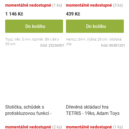
momentálně nedostupné
(1 ks)
momentálně nedostupné
(3 ks)
1 146 Kč
439 Kč
Do košíku
Do košíku
Toyz, Věk: 0 m+, rozměr: 89 x 84 x
Hencz, 0m+, Výška 29 cm. Mořská
55 cm
víla
Kód:
25236901
Kód:
86381201
Stolička, schůdek s
Dřevěná skládací hra
protiskluzovou funkcí -
TETRIS - 19ks, Adam Toys
Hippo - bílá
momentálně nedostupné
(2 ks)
momentálně nedostupné
(1 ks)