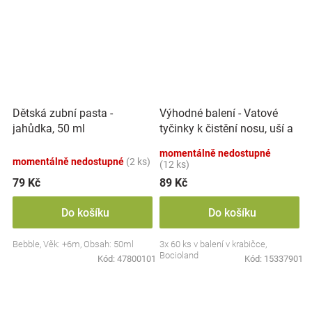
Výhodné balení - Vatové
Dětská zubní pasta -
tyčinky k čistění nosu, uší a
jahůdka, 50 ml
pupíku, 3x 60 ks
momentálně nedostupné
momentálně nedostupné
(2 ks)
(12 ks)
79 Kč
89 Kč
Do košíku
Do košíku
Bebble, Věk: +6m, Obsah: 50ml
3x 60 ks v balení v krabičce,
Bocioland
Kód:
47800101
Kód:
15337901