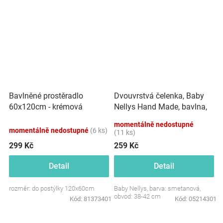
Dvouvrstvá čelenka, Baby
Bavlněné prostěradlo
Nellys Hand Made, bavlna,
60x120cm - krémová
Korunka STAR - smetanová,
momentálně nedostupné
80/98
momentálně nedostupné
(6 ks)
(11 ks)
299 Kč
259 Kč
Detail
Detail
rozměr: do postýlky 120x60cm
Baby Nellys, barva: smetanová,
obvod: 38-42 cm
Kód:
81373401
Kód:
05214301