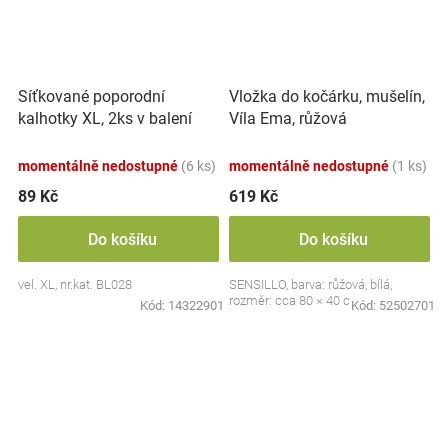
Síťkované poporodní
Vložka do kočárku, mušelín,
kalhotky XL, 2ks v balení
Víla Ema, růžová
momentálně nedostupné
(6 ks)
momentálně nedostupné
(1 ks)
89 Kč
619 Kč
Do košíku
Do košíku
vel. XL, nr.kat. BL028
SENSILLO, barva: růžová, bílá,
rozměr: cca 80 × 40 cm
Kód:
14322901
Kód:
52502701