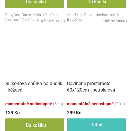
Do košíku
Do košíku
BabyOno, Barva: šedá, Věk: 0 m+,
věk: 6 m+, Barva: vícebarevné, 6ks,
Rozměr: 17 x 17 cm.
BabyOno
Kód:
85911301
Kód:
85736001
Silikonová šňůrka na dudlík
Bavlněné prostěradlo
- béžová
60x120cm - petrolejová
momentálně nedostupné
(6 ks)
momentálně nedostupné
(2 ks)
139 Kč
299 Kč
Detail
Do košíku