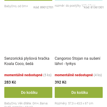
rozměr: do postýlky 120x60cm
BabyOno, od 0m+
Kód:
89012701
Kód:
81361301
Senzorická plyšová hračka
Cangoroo Stojan na sušení
Koala Coco, šedá
láhví - tyrkys
momentálně nedostupné
(5 ks)
momentálně nedostupné
(4 ks)
283 Kč
392 Kč
Do košíku
Do košíku
BabyOno, Věk dítěte: 0m+, Barva:
Rozměry: 57,3 x 43,5 x 67 cm