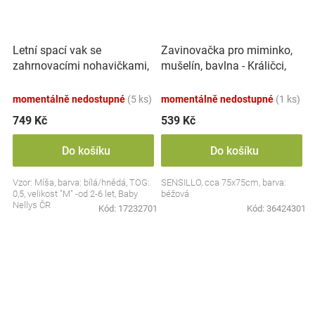
Letní spací vak se
Zavinovačka pro miminko,
zahrnovacími nohavičkami,
mušelín, bavlna - Králičci,
bavlna, Míša - bílý s
béžová
potiskem, M
momentálně nedostupné
(5 ks)
momentálně nedostupné
(1 ks)
749 Kč
539 Kč
Do košíku
Do košíku
Vzor: Míša, barva: bílá/hnědá, TOG:
SENSILLO, cca 75x75cm, barva:
0,5, velikost "M" -od 2-6 let, Baby
béžová
Nellys ČR
Kód:
17232701
Kód:
36424301