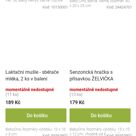
Vel. 50, Baby Nellys, barva: růžová
Baby Ono, Barva: černá, Rozměr: 40
x 20 x 25 cm
Kód:
10150001
Kód:
24424701
Laktační mušle - sběrače
Senzorická hračka s
mléka, 2 ks v balení
přísavkou ŽELVIČKA
momentálně nedostupné
momentálně nedostupné
(11 ks)
(13 ks)
189 Kč
179 Kč
Do košíku
Do košíku
BabyOno, Rozměry výrobku: 10 x 10
BabyOno, Rozměry výrobku: 15 x 10
x 3 cm
x 12 cm, Vhodné od 6 měsíců
Kód:
85563901
Kód:
85553901