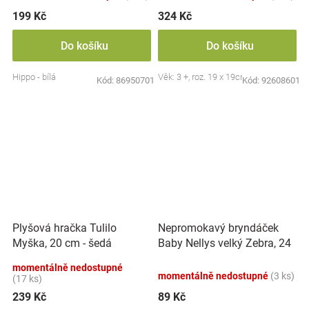
199 Kč
324 Kč
Do košíku
Do košíku
Hippo - bílá
Věk: 3 +, roz. 19 x 19cm
Kód:
86950701
Kód:
92608601
Nepromokavý bryndáček
Plyšová hračka Tulilo
Baby Nellys velký Zebra, 24
Myška, 20 cm - šedá
x 23 cm - růžová
momentálně nedostupné
momentálně nedostupné
(3 ks)
(17 ks)
239 Kč
89 Kč