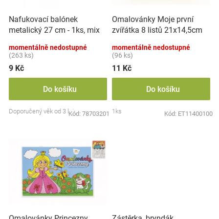
r
t
Značky
o
ů
Nafukovací balónek
Omalovánky Moje první
d
metalický 27 cm - 1ks, mix
zvířátka 8 listů 21x14,5cm
u
Blog
barev
MPZ
k
momentálně nedostupné
momentálně nedostupné
t
(263 ks)
(96 ks)
Hračkářství
ů
9 Kč
11 Kč
Přihlášení
Do košíku
Do košíku
Doporučený věk od 3 let
1ks
Kód:
78703201
Kód:
ET11400100
Zástěrka, bryndák
Omalovánky Princezny