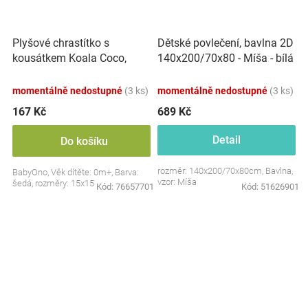
Plyšové chrastítko s
Dětské povlečení, bavlna 2D
kousátkem Koala Coco,
140x200/70x80 - Míša - bílá
šedá
s potiskem
momentálně nedostupné
(3 ks)
momentálně nedostupné
(3 ks)
167 Kč
689 Kč
Detail
Do košíku
rozměr: 140x200/70x80cm, Bavlna,
BabyOno, Věk dítěte: 0m+, Barva:
vzor: Míša
šedá, rozměry: 15x15 cm.
Kód:
76657701
Kód:
51626901