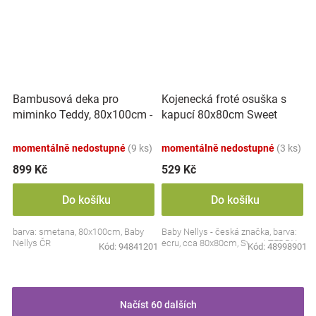
Bambusová deka pro
Kojenecká froté osuška s
miminko Teddy, 80x100cm -
kapucí 80x80cm Sweet
ecru. smetanová
dreams by TEDDY - ecru
momentálně nedostupné
(9 ks)
momentálně nedostupné
(3 ks)
899 Kč
529 Kč
Do košíku
Do košíku
barva: smetana, 80x100cm, Baby
Baby Nellys - česká značka, barva:
Nellys ČR
ecru, cca 80x80cm, Sweet TEDDY
Kód:
94841201
Kód:
48998901
Načíst 60 dalších