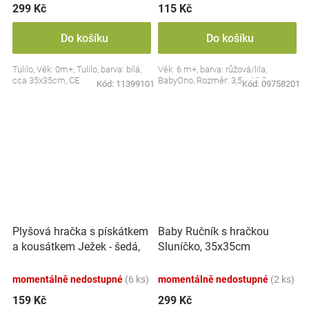
299 Kč
115 Kč
Do košíku
Do košíku
Tulilo, Věk: 0m+, Tulilo, barva: bílá,
Věk: 6 m+, barva: růžová/lila,
cca 35x35cm, CE
BabyOno, Rozměr: 3,5 x 10,5 cm
Kód:
11399101
Kód:
09758201
Plyšová hračka s pískátkem
Baby Ručník s hračkou
a kousátkem Ježek - šedá,
Sluníčko, 35x35cm
modrá
momentálně nedostupné
(6 ks)
momentálně nedostupné
(2 ks)
159 Kč
299 Kč