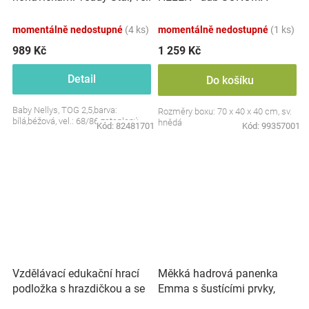
S, 68/86
momentálně nedostupné
(4 ks)
momentálně nedostupné
(1 ks)
989 Kč
1 259 Kč
Detail
Do košíku
Baby Nellys, TOG 2,5,barva:
Rozměry boxu: 70 x 40 x 40 cm, sv.
bílá,béžová, vel.: 68/86 zateplený
hnědá
Kód:
82481701
Kód:
99357001
Vzdělávací edukační hrací
Měkká hadrová panenka
podložka s hrazdičkou a se
Emma s šustícími prvky,
zvuky, Safari
modrá