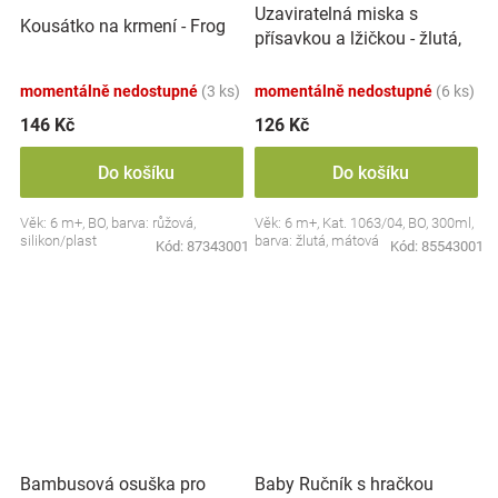
Uzaviratelná miska s
Kousátko na krmení - Frog
přísavkou a lžičkou - žlutá,
mátová
momentálně nedostupné
(3 ks)
momentálně nedostupné
(6 ks)
146 Kč
126 Kč
Do košíku
Do košíku
Věk: 6 m+, BO, barva: růžová,
Věk: 6 m+, Kat. 1063/04, BO, 300ml,
silikon/plast
barva: žlutá, mátová
Kód:
87343001
Kód:
85543001
Bambusová osuška pro
Baby Ručník s hračkou