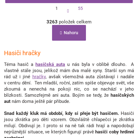
S
1
55
t
r
O
á
3263
položek celkem
v
n
l
k
Nahoru
á
o
d
v
a
á
c
Hasiči hračky
n
í
í
p
Téma hasič a
hasičská auta
u nás byla v oblibě dlouho. A
r
vlastně stále jsou, jelikož mám dva malé syny. Starší syn má
v
rád už i jiné
hračky
, avšak všemožná auta zůstávají i nadále
k
v centru dění. Ten mladší, roční, zatím spíše objevuje svět, vše
y
zkoumá a nenechá na pokoji nic, co se nachází v jeho
v
blízkosti. Samozřejmě ani auta. Bojím se tedy, že
hasičských
ý
aut
nám doma ještě pár přibude.
p
i
Snad každý kluk má období, kdy si přeje být hasičem.
Hasiči
s
jsou zkrátka pro děti vzorem. Obzvláště chlapečci je zkrátka
u
milují. Obdivují je. I proto si na ně tak rádi hrají a napodobují
nejrůznější situace, ve kterých figurují právě
hasiči coby hrdinní