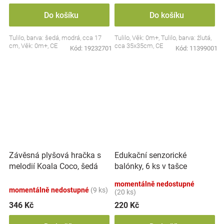
Do košíku
Do košíku
Tulilo, barva: šedá, modrá, cca 17
Tulilo, Věk: 0m+, Tulilo, barva: žlutá,
cm, Věk: 0m+, CE
cca 35x35cm, CE
Kód:
19232701
Kód:
11399001
Závěsná plyšová hračka s
Edukační senzorické
melodií Koala Coco, šedá
balónky, 6 ks v tašce
momentálně nedostupné
momentálně nedostupné
(9 ks)
(20 ks)
346 Kč
220 Kč