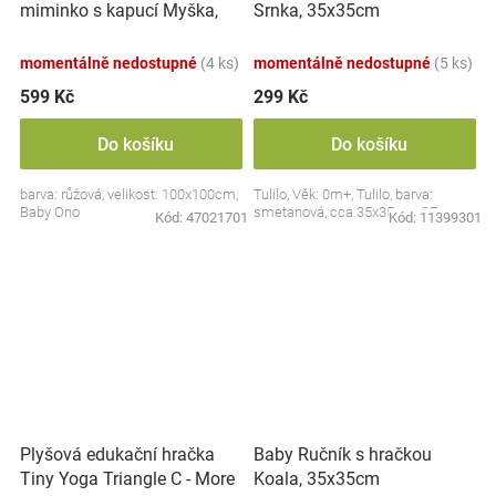
miminko s kapucí Myška,
Srnka, 35x35cm
100x100cm - růžová
momentálně nedostupné
(4 ks)
momentálně nedostupné
(5 ks)
599 Kč
299 Kč
Do košíku
Do košíku
barva: růžová, velikost: 100x100cm,
Tulilo, Věk: 0m+, Tulilo, barva:
Baby Ono
smetanová, cca 35x35cm, CE
Kód:
47021701
Kód:
11399301
Plyšová edukační hračka
Baby Ručník s hračkou
Tiny Yoga Triangle C - More
Koala, 35x35cm