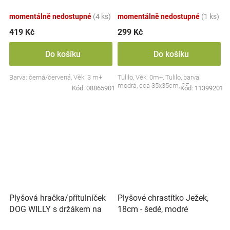
Collection - černá/červená,
BabyOno
momentálně nedostupné
(4 ks)
momentálně nedostupné
(1 ks)
419 Kč
299 Kč
Do košíku
Do košíku
Barva: černá/červená, Věk: 3 m+
Tulilo, Věk: 0m+, Tulilo, barva:
modrá, cca 35x35cm, CE
Kód:
08865901
Kód:
11399201
Plyšová hračka/přítulníček
Plyšové chrastítko Ježek,
DOG WILLY s držákem na
18cm - šedé, modré
dudlík BabyOno, béžový