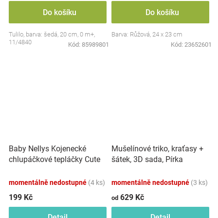
Do košíku
Do košíku
Tulilo, barva: šedá, 20 cm, 0 m+,
Barva: Růžová, 24 x 23 cm
11/4840
Kód:
85989801
Kód:
23652601
Baby Nellys Kojenecké
Mušelínové triko, kraťasy +
chlupáčkové tepláčky Cute
šátek, 3D sada, Pírka
Bunny - modré
Z&amp;Z, bílá/smetana
momentálně nedostupné
(4 ks)
momentálně nedostupné
(3 ks)
199 Kč
629 Kč
od
Detail
Detail