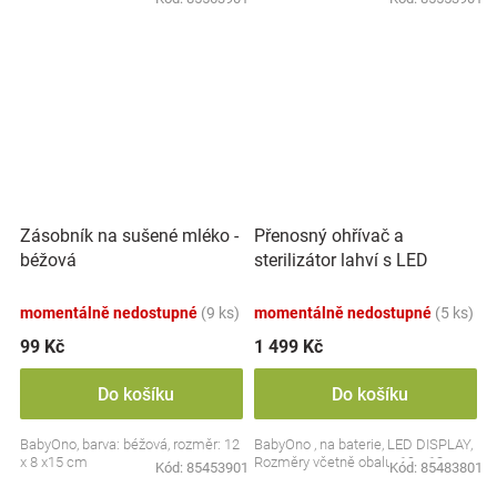
Přenosný ohřívač a
Zásobník na sušené mléko -
sterilizátor lahví s LED
béžová
displejem, bílý
momentálně nedostupné
(9 ks)
momentálně nedostupné
(5 ks)
99 Kč
1 499 Kč
Do košíku
Do košíku
BabyOno, barva: béžová, rozměr: 12
BabyOno , na baterie, LED DISPLAY,
x 8 x15 cm
Rozměry včetně obalu: 19 x 13 cm.
Kód:
85453901
Kód:
85483801