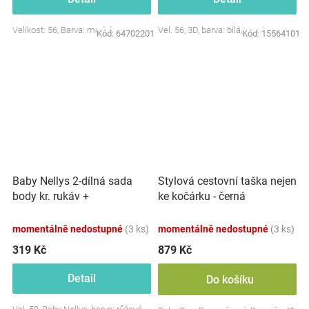
Velikost: 56, Barva: modrá
Vel. 56, 3D, barva: bílá/smetana
Kód:
64702201
Kód:
15564101
Baby Nellys 2-dílná sada
Stylová cestovní taška nejen
body kr. rukáv +
ke kočárku - černá
polodupačky, růžová - Baby
Little Star
momentálně nedostupné
(3 ks)
momentálně nedostupné
(3 ks)
319 Kč
879 Kč
Detail
Do košíku