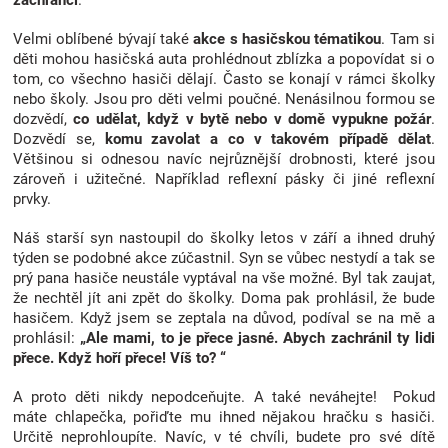
zachránci
.
Velmi oblíbené bývají také
akce s hasičskou tématikou
. Tam si
děti mohou hasičská auta prohlédnout zblízka a popovídat si o
tom, co všechno hasiči dělají. Často se konají v rámci školky
nebo školy. Jsou pro děti velmi poučné. Nenásilnou formou se
dozvědí,
co udělat, když v bytě nebo v domě vypukne požár
.
Dozvědí se,
komu zavolat a co v takovém případě dělat
.
Většinou si odnesou navíc nejrůznější drobnosti, které jsou
zároveň i užitečné. Například reflexní pásky či jiné reflexní
prvky.
Náš starší syn nastoupil do školky letos v září a ihned druhý
týden se podobné akce zúčastnil. Syn se vůbec nestydí a tak se
prý pana hasiče neustále vyptával na vše možné. Byl tak zaujat,
že nechtěl jít ani zpět do školky. Doma pak prohlásil, že bude
hasičem. Když jsem se zeptala na důvod, podíval se na mě a
prohlásil:
„Ale mami, to je přece jasné. Abych zachránil ty lidi
přece. Když hoří přece! Víš to? “
A proto děti nikdy nepodceňujte. A také neváhejte! Pokud
máte chlapečka, pořiďte mu ihned nějakou hračku s hasiči.
Určitě neprohloupíte. Navíc, v té chvíli, budete pro své dítě