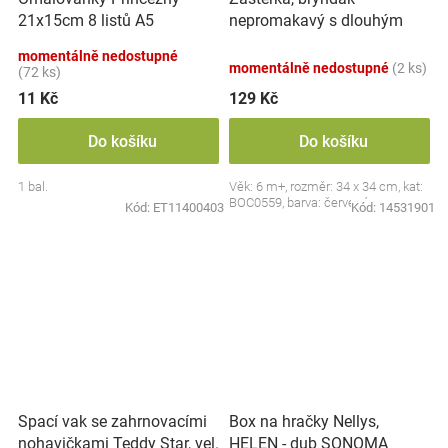
nepromakavý s dlouhým
21x15cm 8 listů A5
rukávem, Jahůdka, červený
momentálně nedostupné
momentálně nedostupné
(2 ks)
(72 ks)
11 Kč
129 Kč
Do košíku
Do košíku
1 bal.
Věk: 6 m+, rozměr: 34 x 34 cm, kat:
BOC0559, barva: červená
Kód:
ET11400403
Kód:
14531901
Spací vak se zahrnovacími
Box na hračky Nellys,
nohavičkami Teddy Star, vel.
HELEN - dub SONOMA