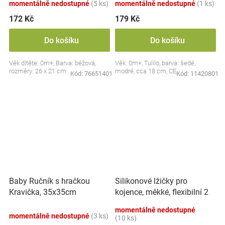
momentálně nedostupné
(5 ks)
momentálně nedostupné
(1 ks)
172 Kč
179 Kč
Do košíku
Do košíku
Věk dítěte: 0m+, Barva: béžová,
Věk: 0m+, Tulilo, barva: šedé,
rozměry: 26 x 21 cm
modré, cca 18 cm, CE
Kód:
76651401
Kód:
11420801
Silikonové lžičky pro
Baby Ručník s hračkou
kojence, měkké, flexibilní 2
Kravička, 35x35cm
ks, růžová/lila
momentálně nedostupné
momentálně nedostupné
(3 ks)
(10 ks)