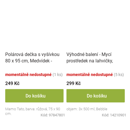
Polárová dečka s vyšívkou
Výhodné balení - Mycí
80 x 95 cm, Medvídek -
prostředek na lahvičky,
růžový
savičky a hračky - 3x 500 ml
momentálně nedostupné
(1 ks)
momentálně nedostupné
(5 ks)
249 Kč
299 Kč
Do košíku
Do košíku
Mamo Tato, barva: růžová, 75 x 90
objem: 3x 500 ml, Bebble
cm.
Kód:
97847801
Kód:
14210901