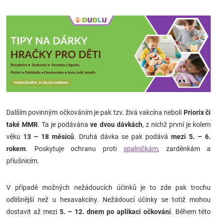
Dalším povinným očkováním je pak tzv. živá vakcína neboli
Priorix či
také MMR
. Ta je podávána
ve dvou dávkách
, z nichž první je kolem
věku
13 – 18 měsíců
. Druhá dávka se pak podává
mezi 5. – 6.
rokem
. Poskytuje ochranu proti
spalničkám
, zarděnkám a
příušnicím.
V případě možných nežádoucích účinků je to zde pak trochu
odlišnější než u hexavakcíny. Nežádoucí účinky se totiž mohou
dostavit až mezi
5. – 12. dnem po aplikaci očkování
. Během této