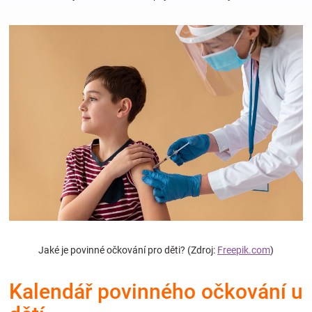
Hračky
a
zábava
pro
děti
Těhotenské
Jaké je povinné očkování pro děti? (Zdroj:
Freepik.com
)
oblečení
Kalendář povinného očkování u
Novinky