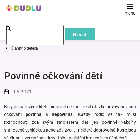
Přejít
na
obsah
Dětské
Hledat
a
Články o dětech
kojenecké
Povinné očkování dětí
oblečení
Pokojíček
9.6.2021
a
Brzy po narození dítěte musí rodiče začít řešit otázku očkování. Jsou
očkování
povinná
a
nepovinná
. Každý rodič se tak musí
rozhodnout, zda svým ratolestem dát jen povinné vakcíny
kojenecká
stanovené vyhláškou nebo zda zvolit i některé dobrovolné, které jsou
většinou z veřejného zdravotního pojištění hrazené jen částečně.
výbava