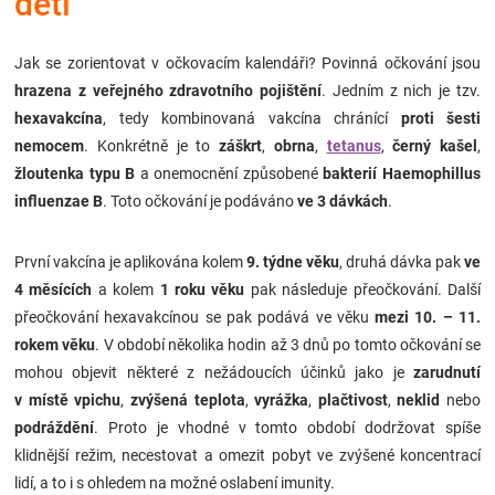
dětí
Značky
Jak se zorientovat v očkovacím kalendáři? Povinná očkování jsou
Blog
hrazena z veřejného zdravotního pojištění
. Jedním z nich je tzv.
hexavakcína
, tedy kombinovaná vakcína chránící
proti šesti
Hračkářství
nemocem
. Konkrétně je to
záškrt
,
obrna
,
tetanus
,
černý
kašel
,
žloutenka typu B
a onemocnění způsobené
bakterií Haemophillus
Přihlášení
influenzae B
. Toto očkování je podáváno
ve 3 dávkách
.
První vakcína je aplikována kolem
9. týdne věku
, druhá dávka pak
ve
4 měsících
a kolem
1 roku věku
pak následuje přeočkování. Další
přeočkování hexavakcínou se pak podává ve věku
mezi 10. – 11.
rokem věku
. V období několika hodin až 3 dnů po tomto očkování se
mohou objevit některé z nežádoucích účinků jako je
zarudnutí
v místě vpichu
,
zvýšená teplota
,
vyrážka
,
plačtivost
,
neklid
nebo
podráždění
. Proto je vhodné v tomto období dodržovat spíše
klidnější režim, necestovat a omezit pobyt ve zvýšené koncentrací
lidí, a to i s ohledem na možné oslabení imunity.