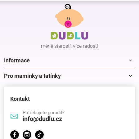
Z
á
p
a
t
í
méně starostí, více radostí
Informace
Pro maminky a tatínky
Kontakt
Potřebujete poradit?
info@dudlu.cz