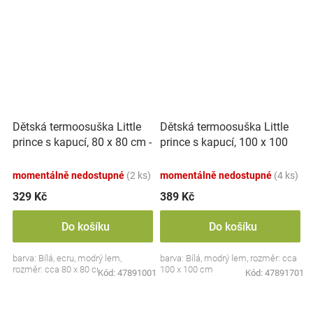
Dětská termoosuška Little
Dětská termoosuška Little
prince s kapucí, 80 x 80 cm -
prince s kapucí, 100 x 100
bílá,modrý lem
cm - bílá, modrá výšivka
momentálně nedostupné
(2 ks)
momentálně nedostupné
(4 ks)
329 Kč
389 Kč
Do košíku
Do košíku
barva: Bílá, ecru, modrý lem,
barva: Bílá, modrý lem, rozměr: cca
rozměr: cca 80 x 80 cm
100 x 100 cm
Kód:
47891001
Kód:
47891701