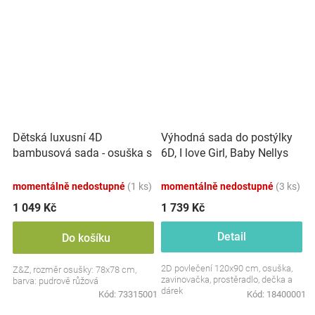
Dětská luxusní 4D
Výhodná sada do postýlky
bambusová sada - osuška s
6D, I love Girl, Baby Nellys
kapucí a ručníkem + 2 žinky,
120x90cm, bílá/růžová
pudrově růžová
momentálně nedostupné
(1 ks)
momentálně nedostupné
(3 ks)
1 049 Kč
1 739 Kč
Detail
Do košíku
2D povlečení 120x90 cm, osuška,
Z&Z, rozměr osušky: 78x78 cm,
zavinovačka, prostěradlo, dečka a
barva: pudrově růžová
dárek
Kód:
73315001
Kód:
18400001