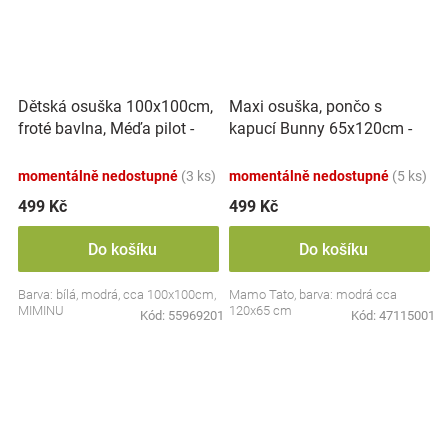
Dětská osuška 100x100cm,
Maxi osuška, pončo s
froté bavlna, Méďa pilot -
kapucí Bunny 65x120cm -
bílá, modrá
modrá
momentálně nedostupné
(3 ks)
momentálně nedostupné
(5 ks)
499 Kč
499 Kč
Do košíku
Do košíku
Barva: bílá, modrá, cca 100x100cm,
Mamo Tato, barva: modrá cca
MIMINU
120x65 cm
Kód:
55969201
Kód:
47115001