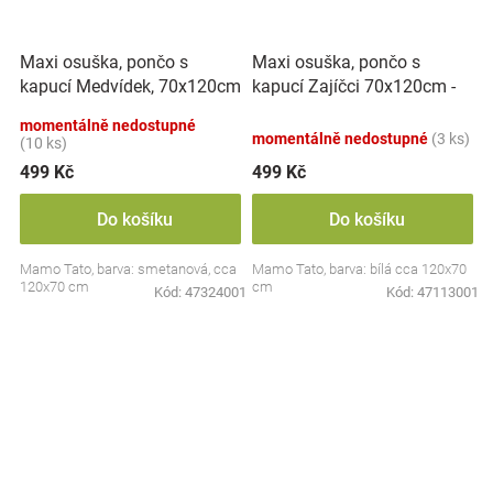
Maxi osuška, pončo s
Maxi osuška, pončo s
kapucí Medvídek, 70x120cm
kapucí Zajíčci 70x120cm -
- smetanová
bílá
momentálně nedostupné
momentálně nedostupné
(3 ks)
(10 ks)
499 Kč
499 Kč
Do košíku
Do košíku
Mamo Tato, barva: smetanová, cca
Mamo Tato, barva: bílá cca 120x70
120x70 cm
cm
Kód:
47324001
Kód:
47113001