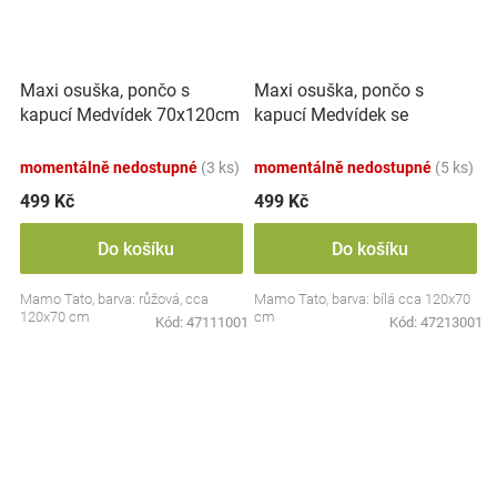
Maxi osuška, pončo s
Maxi osuška, pončo s
kapucí Medvídek 70x120cm
kapucí Medvídek se
- růžová
zajíčkem, 70x120cm - bílá
momentálně nedostupné
(3 ks)
momentálně nedostupné
(5 ks)
499 Kč
499 Kč
Do košíku
Do košíku
Mamo Tato, barva: růžová, cca
Mamo Tato, barva: bílá cca 120x70
120x70 cm
cm
Kód:
47111001
Kód:
47213001