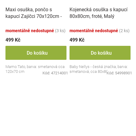
Maxi osuška, pončo s
Kojenecká osuška s kapucí
kapucí Zajíčci 70x120cm -
80x80cm, froté, Malý
smetanová
medvídek, smetanová
momentálně nedostupné
(3 ks)
momentálně nedostupné
(2 ks)
499 Kč
499 Kč
Do košíku
Do košíku
Mamo Tato, barva: smetanová cca
Baby Nellys - česká značka, barva:
120x70 cm
smetanová, cca 80x80cm
Kód:
47214001
Kód:
54998901