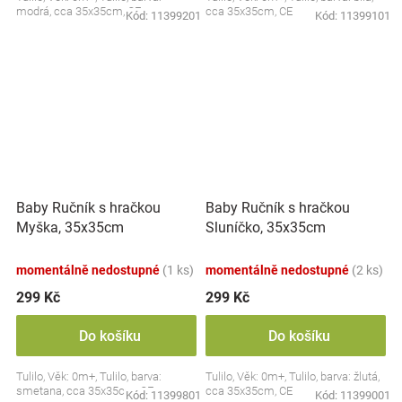
modrá, cca 35x35cm, CE
cca 35x35cm, CE
Kód:
11399201
Kód:
11399101
Baby Ručník s hračkou
Baby Ručník s hračkou
Myška, 35x35cm
Sluníčko, 35x35cm
momentálně nedostupné
(1 ks)
momentálně nedostupné
(2 ks)
299 Kč
299 Kč
Do košíku
Do košíku
Tulilo, Věk: 0m+, Tulilo, barva:
Tulilo, Věk: 0m+, Tulilo, barva: žlutá,
smetana, cca 35x35cm, CE
cca 35x35cm, CE
Kód:
11399801
Kód:
11399001