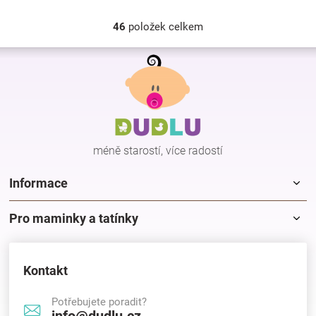
46
položek celkem
O
v
Z
l
á
á
p
d
a
a
c
t
í
í
p
méně starostí, více radostí
r
v
k
Informace
y
v
Pro maminky a tatínky
ý
p
i
s
Kontakt
u
Potřebujete poradit?
info@dudlu.cz