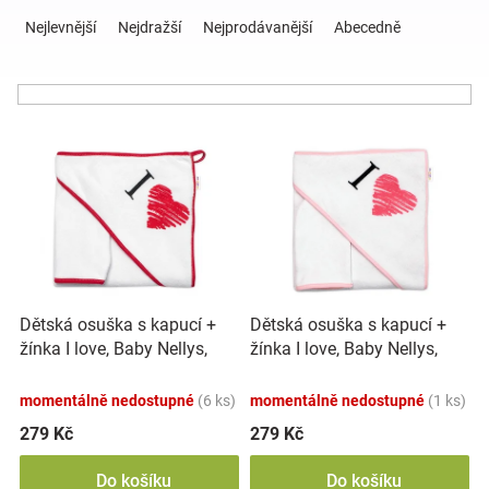
Ř
a
Nejlevnější
Nejdražší
Nejprodávanější
Abecedně
z
Hračky
e
n
a
í
V
p
ý
r
zábava
p
o
i
d
pro
s
u
p
k
děti
r
t
o
ů
Dětská osuška s kapucí +
Dětská osuška s kapucí +
d
Těhotenské
žínka I love, Baby Nellys,
žínka I love, Baby Nellys,
u
roz. 80 x 80 cm-bílo/červená
roz. 80 x 80 cm-bílo/růžová
k
oblečení
momentálně nedostupné
(6 ks)
momentálně nedostupné
(1 ks)
t
ů
279 Kč
279 Kč
Novinky
Do košíku
Do košíku