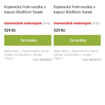
Kojenecká froté osuška s
Kojenecká froté osuška s
kapucí 80x80cm Sweet
kapucí 80x80cm Sweet
dreams by TEDDY - modrá
dreams by TEDDY - růžová
momentálně nedostupné
(4 ks)
momentálně nedostupné
(4 ks)
529 Kč
529 Kč
Do košíku
Do košíku
Baby Nellys - česká značka, barva:
Baby Nellys - česká značka, barva:
modrá, cca 80x80cm, Sweet
růžová, cca 80x80cm, Sweet
TEDDY
TEDDY
Kód:
48998801
Kód:
48998701