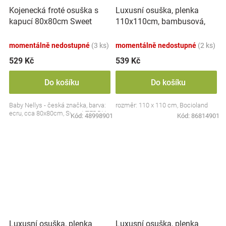
Kojenecká froté osuška s
Luxusní osuška, plenka
kapucí 80x80cm Sweet
110x110cm, bambusová,
dreams by TEDDY - ecru
Hrušky
momentálně nedostupné
(3 ks)
momentálně nedostupné
(2 ks)
529 Kč
539 Kč
Do košíku
Do košíku
Baby Nellys - česká značka, barva:
rozměr: 110 x 110 cm, Bocioland
ecru, cca 80x80cm, Sweet TEDDY
Kód:
48998901
Kód:
86814901
Luxusní osuška, plenka
Luxusní osuška, plenka