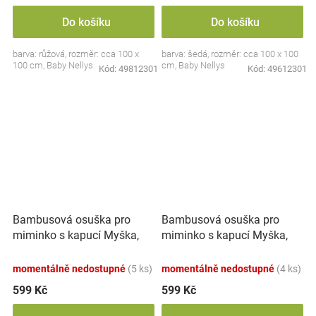
Do košíku
Do košíku
barva: růžová, rozměr: cca 100 x
barva: šedá, rozměr: cca 100 x 100
100 cm, Baby Nellys
cm, Baby Nellys
Kód:
49812301
Kód:
49612301
Bambusová osuška pro
Bambusová osuška pro
miminko s kapucí Myška,
miminko s kapucí Myška,
100x100cm - modrá
100x100cm - růžová
momentálně nedostupné
(5 ks)
momentálně nedostupné
(4 ks)
599 Kč
599 Kč