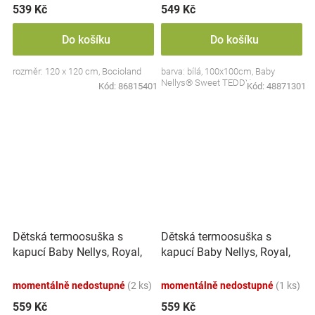
539 Kč
549 Kč
Do košíku
Do košíku
rozměr: 120 x 120 cm, Bocioland
barva: bílá, 100x100cm, Baby
Nellys® Sweet TEDDY
Kód:
86815401
Kód:
48871301
Dětská termoosuška s
Dětská termoosuška s
kapucí Baby Nellys, Royal,
kapucí Baby Nellys, Royal,
100 x 100 cm, růžová
100 x 100 cm, šedá
momentálně nedostupné
(2 ks)
momentálně nedostupné
(1 ks)
559 Kč
559 Kč