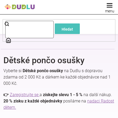
Přejít
na
obsah
Dětské
Hledat
a
kojenecké
Dětské pončo osušky
oblečení
Vyberte si
Dětské pončo osušky
na Dudlu s dopravou
Pokojíček
zdarma od 2 000 Kč a dárkem ke každé objednávce nad 1
000 Kč.
a
👉
Zaregistrujte se
a
získejte slevu 1 - 5 %
na další nákup.
20 % zisku z každé objednávky
posíláme na
nadaci Radost
kojenecká
dětem.
výbava