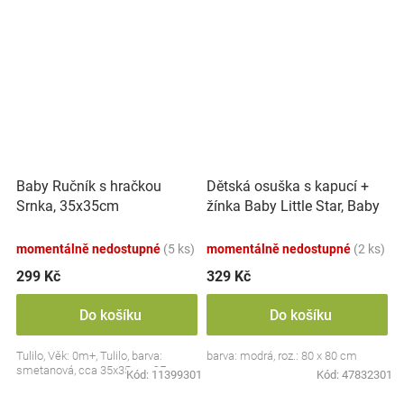
Dětská osuška s kapucí +
Baby Ručník s hračkou
žínka Baby Little Star, Baby
Srnka, 35x35cm
Nellys, roz. 80 x 80 cm -
modrá
momentálně nedostupné
(5 ks)
momentálně nedostupné
(2 ks)
299 Kč
329 Kč
Do košíku
Do košíku
Tulilo, Věk: 0m+, Tulilo, barva:
barva: modrá, roz.: 80 x 80 cm
smetanová, cca 35x35cm, CE
Kód:
11399301
Kód:
47832301