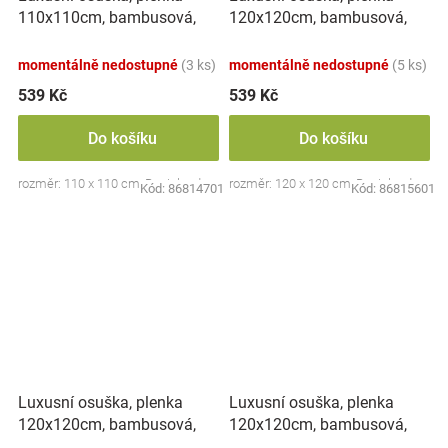
110x110cm, bambusová,
120x120cm, bambusová,
Medvídek
Alpaka
momentálně nedostupné
(3 ks)
momentálně nedostupné
(5 ks)
539 Kč
539 Kč
Do košíku
Do košíku
rozměr: 110 x 110 cm, Bocioland
rozměr: 120 x 120 cm, Bocioland
Kód:
86814701
Kód:
86815601
Luxusní osuška, plenka
Luxusní osuška, plenka
120x120cm, bambusová,
120x120cm, bambusová,
Boho
Duha