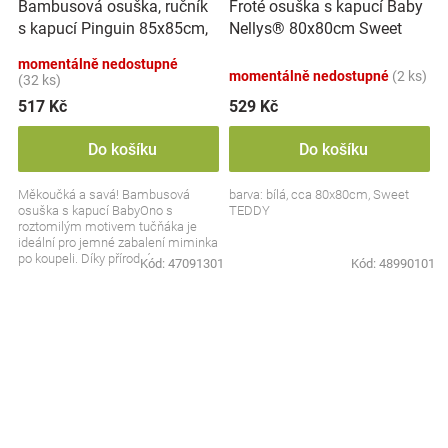
Bambusová osuška, ručník
Froté osuška s kapucí Baby
s kapucí Pinguin 85x85cm,
Nellys® 80x80cm Sweet
černá, BabyOno
dreams by TEDDY - bílá
momentálně nedostupné
momentálně nedostupné
(2 ks)
(32 ks)
517 Kč
529 Kč
Do košíku
Do košíku
Měkoučká a savá! Bambusová
barva: bílá, cca 80x80cm, Sweet
osuška s kapucí BabyOno s
TEDDY
roztomilým motivem tučňáka je
ideální pro jemné zabalení miminka
po koupeli. Díky přírodnímu
Kód:
47091301
Kód:
48990101
bambusu je hebká na dotek,...