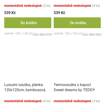
momentálně nedostupné
(2 ks)
momentálně nedostupné
(4 ks)
539 Kč
539 Kč
Do košíku
Do košíku
rozměr: 120 x 120 cm, Bocioland
rozměr: 120 x 120 cm, Bocioland
Kód:
86815701
Kód:
86815501
Luxusní osuška, plenka
Termoosuška s kapucí
120x120cm, bambusová,
Sweet dreams by TEDDY
Plameňáci
100x100cm Baby Nellys -
bílá
momentálně nedostupné
(6 ks)
momentálně nedostupné
(3 ks)