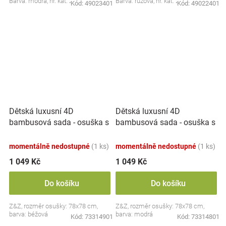
Barva: modrá, nr. kat. 26/800
Barva: růžová, nr. kat. 26/800
Kód:
49023401
Kód:
49022401
Dětská luxusní 4D
Dětská luxusní 4D
bambusová sada - osuška s
bambusová sada - osuška s
kapucí a ručníkem + 2 žinky,
kapucí a ručníkem + 2 žinky,
béžová
modrá
momentálně nedostupné
(1 ks)
momentálně nedostupné
(1 ks)
1 049 Kč
1 049 Kč
Do košíku
Do košíku
Z&Z, rozměr osušky: 78x78 cm,
Z&Z, rozměr osušky: 78x78 cm,
barva: béžová
barva: modrá
Kód:
73314901
Kód:
73314801