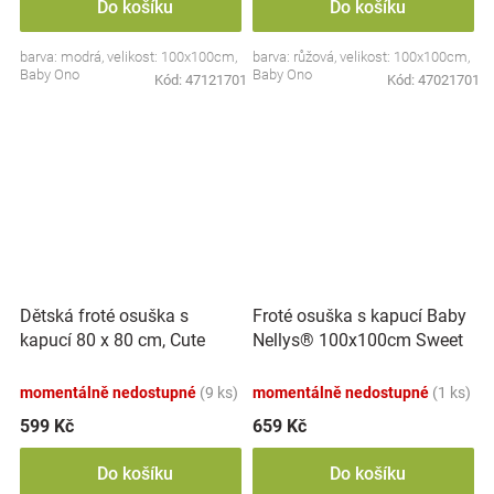
Do košíku
Do košíku
barva: modrá, velikost: 100x100cm,
barva: růžová, velikost: 100x100cm,
Baby Ono
Baby Ono
Kód:
47121701
Kód:
47021701
Dětská froté osuška s
Froté osuška s kapucí Baby
kapucí 80 x 80 cm, Cute
Nellys® 100x100cm Sweet
Bunny - modrá, Baby Nellys
dreams by TEDDY - bílá
momentálně nedostupné
(9 ks)
momentálně nedostupné
(1 ks)
599 Kč
659 Kč
Do košíku
Do košíku