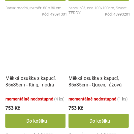
Barva: modrá, rozměr: 80 x 80 cm.
barva: bílá, cca 100x100cm, Sweet
TEDDY
Kód:
49591001
Kód:
48990201
Měkká osuška s kapucí,
Měkká osuška s kapucí,
85x85cm - King, modrá
85x85cm - Queen, růžová
momentálně nedostupné
(4 ks)
momentálně nedostupné
(1 ks)
753 Kč
753 Kč
Do košíku
Do košíku