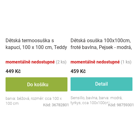
Dětská termoosuška s
Dětská osuška 100x100cm,
kapucí, 100 x 100 cm, Teddy
froté bavlna, Pejsek - modrá,
and Moon - béžová
tyrkys
momentálně nedostupné
(2 ks)
momentálně nedostupné
(1 ks)
449 Kč
459 Kč
Detail
Do košíku
Sensillo, bavlna, barva: modrá,
barva: béžová, rozměr: cca 100 x
tyrkys, cca 100x100cm
100 cm
Kód:
36782801
Kód:
98759301