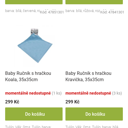
Značky
barva: bílá, červená, roz.: 80 x 80 cm
barva: bílá, růžová, roz.: 80 x 80 cm
Kód:
47851301
Kód:
47841301
Blog
Hračkářství
Přihlášení
Baby Ručník s hračkou
Baby Ručník s hračkou
Koala, 35x35cm
Kravička, 35x35cm
momentálně nedostupné
(1 ks)
momentálně nedostupné
(3 ks)
299 Kč
299 Kč
Do košíku
Do košíku
Tulilo, Věk: 0m+, Tulilo, barva:
Tulilo, Věk: 0m+, Tulilo, barva: bílá,