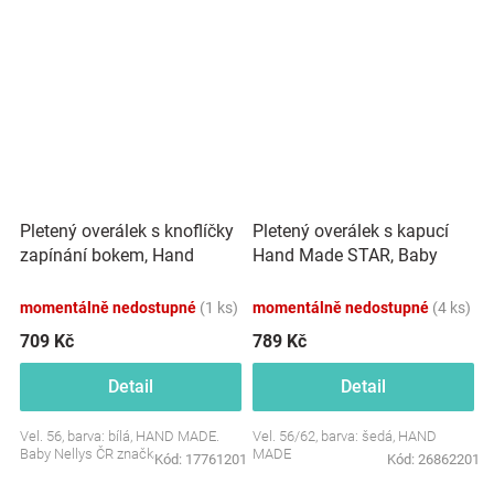
pro...
Pletený overálek s knoflíčky
Pletený overálek s kapucí
zapínání bokem, Hand
Hand Made STAR, Baby
Made, bílý
Nellys, šedý
momentálně nedostupné
(1 ks)
momentálně nedostupné
(4 ks)
709 Kč
789 Kč
Detail
Detail
Vel. 56, barva: bílá, HAND MADE.
Vel. 56/62, barva: šedá, HAND
Baby Nellys ČR značka
MADE
Kód:
17761201
Kód:
26862201