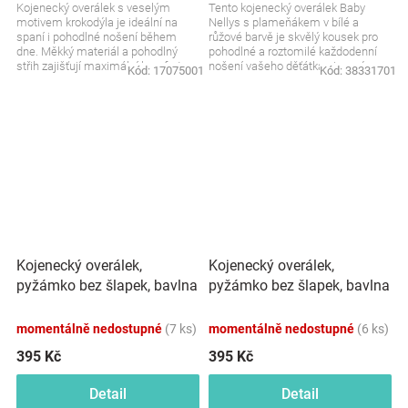
Kojenecký overálek s veselým
Tento kojenecký overálek Baby
motivem krokodýla je ideální na
Nellys s plameňákem v bílé a
spaní i pohodlné nošení během
růžové barvě je skvělý kousek pro
dne. Měkký materiál a pohodlný
pohodlné a roztomilé každodenní
střih zajišťují maximální komfort
nošení vašeho děťátka. Jemný
Kód:
17075001
Kód:
38331701
pro miminko....
materiál a veselé barvy...
Kojenecký overálek,
Kojenecký overálek,
pyžámko bez šlapek, bavlna
pyžámko bez šlapek, bavlna
Proužek, béžový
Proužek, granát
momentálně nedostupné
(7 ks)
momentálně nedostupné
(6 ks)
395 Kč
395 Kč
Detail
Detail