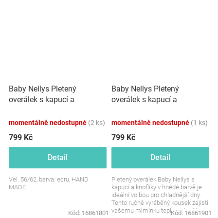
Baby Nellys Pletený
Baby Nellys Pletený
overálek s kapucí a
overálek s kapucí a
knoflíčky Hand Made, ecru
knoflíčky Hand Made, hnědý
momentálně nedostupné
(2 ks)
momentálně nedostupné
(1 ks)
799 Kč
799 Kč
Detail
Detail
Vel. 56/62, barva: ecru, HAND
Pletený overálek Baby Nellys s
MADE
kapucí a knoflíky v hnědé barvě je
ideální volbou pro chladnější dny.
Tento ručně vyráběný kousek zajistí
vašemu miminku teplo, pohodlí a
Kód:
16861801
Kód:
16861901