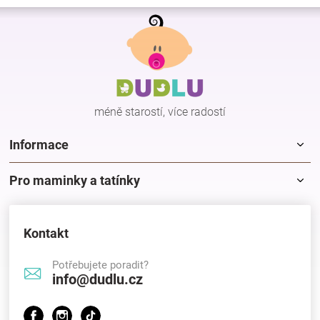
v
Z
l
á
á
p
d
a
a
c
t
í
í
p
méně starostí, více radostí
r
v
k
Informace
y
v
Pro maminky a tatínky
ý
p
i
s
Kontakt
u
Potřebujete poradit?
info@dudlu.cz