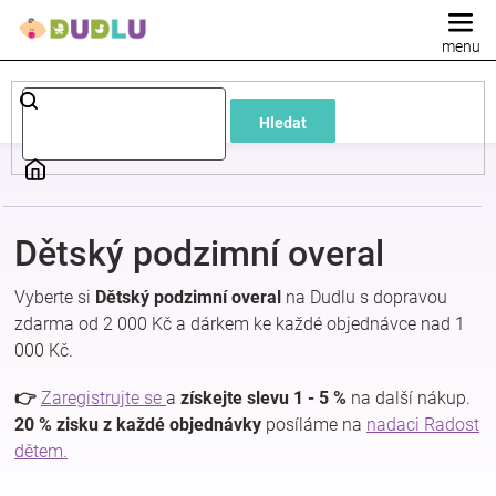
Přejít
na
obsah
Dětské
Hledat
a
kojenecké
Dětský podzimní overal
oblečení
Vyberte si
Dětský podzimní overal
na Dudlu s dopravou
Pokojíček
zdarma od 2 000 Kč a dárkem ke každé objednávce nad 1
000 Kč.
a
👉
Zaregistrujte se
a
získejte slevu 1 - 5 %
na další nákup.
20 % zisku z každé objednávky
posíláme na
nadaci Radost
kojenecká
dětem.
výbava