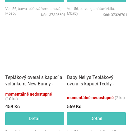
Vel. 56, barva: béžová/smetanová,
Vel. 56, barva: granátová/bílá,
Mbaby
Mbaby
Kód:
37326601
Kód:
37326701
Teplákový overal s kapucí a
Baby Nellys Teplákový
volánkem, New Bunny -
overal s kapucí Teddy -
cappuccino
fialový
momentálně nedostupné
momentálně nedostupné
(2 ks)
(10 ks)
459 Kč
569 Kč
Detail
Detail