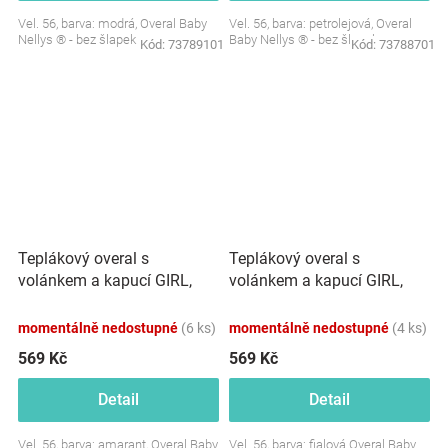
Vel. 56, barva: modrá, Overal Baby
Vel. 56, barva: petrolejová, Overal
Nellys ® - bez šlapek
Baby Nellys ® - bez šlapek
Kód:
73789101
Kód:
73788701
Teplákový overal s
Teplákový overal s
volánkem a kapucí GIRL,
volánkem a kapucí GIRL,
Baby Nellys, amarant
Baby Nellys, fialový
momentálně nedostupné
(6 ks)
momentálně nedostupné
(4 ks)
569 Kč
569 Kč
Detail
Detail
Vel. 56, barva: amarant, Overal Baby
Vel. 56, barva: fialová Overal Baby