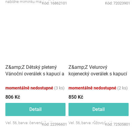
nabídne miminku maximální
Kód:
16862101
Kód:
72023901
pohodlí. Kapuce...
Z&amp;Z Dětský pletený
Z&amp;Z Velurový
Vánoční overálek s kapucí a
kojenecký overálek s kapucí
knoflíčky Baby Sob, červený
a oušky - růžovo,šedý
momentálně nedostupné
(3 ks)
momentálně nedostupné
(2 ks)
806 Kč
850 Kč
Detail
Detail
Vel. 56, barva: červená/šedá
Vel. 56, barva: růžovo,šedý
Kód:
22396601
Kód:
72505801