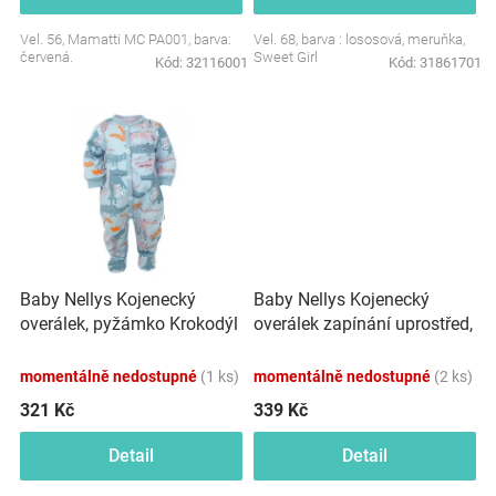
Značky
Vel. 56, Mamatti MC PA001, barva:
Vel. 68, barva : lososová, meruňka,
červená.
Sweet Girl
Kód:
32116001
Kód:
31861701
Blog
Hračkářství
Přihlášení
Baby Nellys Kojenecký
Baby Nellys Kojenecký
overálek, pyžámko Krokodýl
overálek zapínání uprostřed,
Eda, mint
Plameňák - bílá/růžová
momentálně nedostupné
(1 ks)
momentálně nedostupné
(2 ks)
321 Kč
339 Kč
Detail
Detail