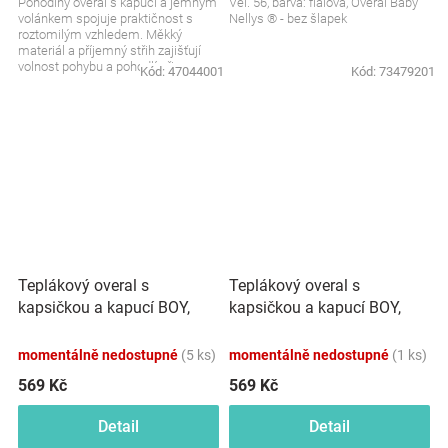
Pohodlný overal s kapucí a jemným
Vel. 56, barva: fialová, Overal Baby
volánkem spojuje praktičnost s
Nellys ® - bez šlapek
roztomilým vzhledem. Měkký
materiál a příjemný střih zajišťují
volnost pohybu a pohodlí při
Kód:
47044001
Kód:
73479201
každodenním nošení....
Teplákový overal s
Teplákový overal s
kapsičkou a kapucí BOY,
kapsičkou a kapucí BOY,
Baby Nellys, modrý
Baby Nellys, petrolejový
momentálně nedostupné
(5 ks)
momentálně nedostupné
(1 ks)
569 Kč
569 Kč
Detail
Detail