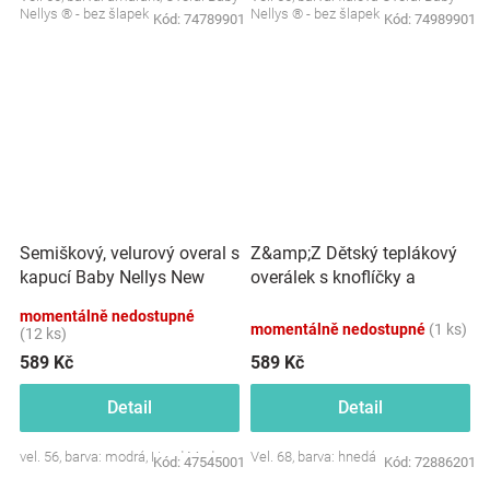
Nellys ® - bez šlapek
Nellys ® - bez šlapek
Kód:
74789901
Kód:
74989901
Semiškový, velurový overal s
Z&amp;Z Dětský teplákový
kapucí Baby Nellys New
overálek s knoflíčky a
Bunny, modrý
kapucí, hnedý
momentálně nedostupné
momentálně nedostupné
(1 ks)
(12 ks)
589 Kč
589 Kč
Detail
Detail
vel. 56, barva: modrá, Hand Made
Vel. 68, barva: hnedá
Kód:
47545001
Kód:
72886201