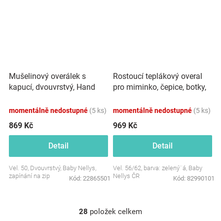
Mušelinový overálek s
Rostoucí teplákový overal
kapucí, dvouvrstvý, Hand
pro miminko, čepice, botky,
Made, bílý
3D, Nature - zelený
momentálně nedostupné
(5 ks)
momentálně nedostupné
(5 ks)
869 Kč
969 Kč
Detail
Detail
Vel. 50, Dvouvrstvý, Baby Nellys,
Vel. 56/62, barva: zelený¨á, Baby
zapínání na zip
Nellys ČR
Kód:
22865501
Kód:
82990101
28
položek celkem
O