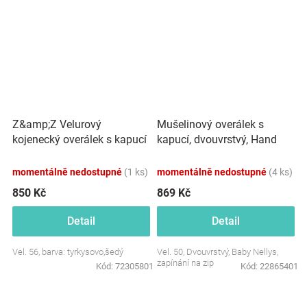
Z&amp;Z Velurový
Mušelinový overálek s
kojenecký overálek s kapucí
kapucí, dvouvrstvý, Hand
a oušky - tyrkysovo,šedý
Made, béžový
momentálně nedostupné
(1 ks)
momentálně nedostupné
(4 ks)
850 Kč
869 Kč
Detail
Detail
Vel. 56, barva: tyrkysovo,šedý
Vel. 50, Dvouvrstvý, Baby Nellys,
zapínání na zip
Kód:
72305801
Kód:
22865401