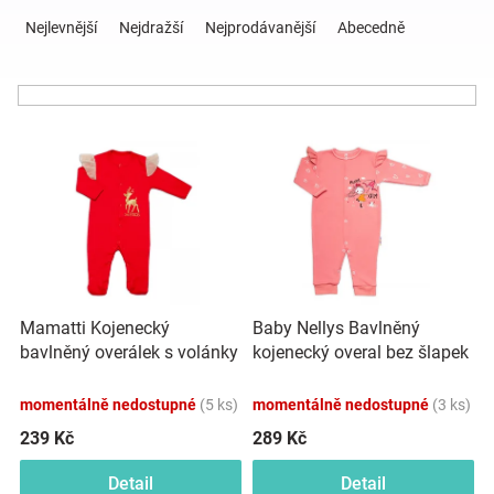
Ř
a
Nejlevnější
Nejdražší
Nejprodávanější
Abecedně
z
Hračky
e
n
a
í
V
p
ý
r
zábava
p
o
i
d
pro
s
u
p
k
děti
r
t
o
ů
Mamatti Kojenecký
Baby Nellys Bavlněný
d
Těhotenské
bavlněný overálek s volánky
kojenecký overal bez šlapek
u
Vánoce, červený
Sweet Girl, losos, meruňka
k
oblečení
momentálně nedostupné
(5 ks)
momentálně nedostupné
(3 ks)
t
ů
239 Kč
289 Kč
Novinky
Detail
Detail