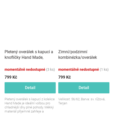
styl....
Pletený overálek s kapucí a
Zimní/podzimní
knoflíčky Hand Made,
kombinézka/overálek
medový žihaný
Medvídci - sv. růžová
momentálně nedostupné
(3 ks)
momentálně nedostupné
(1 ks)
799 Kč
799 Kč
Detail
Detail
Pletený overálek s kapucí z kolekce
Velikost: 56/62, Barva: sv. růžová,
Hand Made je ideální volbou pro
Terjan
chladnější dny plné pohody. Měkký
materiál příjemně zahřeje a