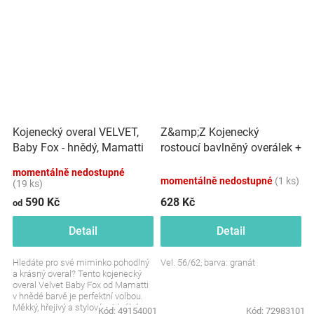
Z&amp;Z Kojenecký
Kojenecký overal VELVET,
rostoucí bavlněný overálek +
Baby Fox - hnědý, Mamatti
čepička Květy, granát
momentálně nedostupné
momentálně nedostupné
(1 ks)
(19 ks)
590 Kč
628 Kč
od
Detail
Detail
Hledáte pro své miminko pohodlný
Vel. 56/62, barva: granát
a krásný overal? Tento kojenecký
overal Velvet Baby Fox od Mamatti
v hnědé barvě je perfektní volbou.
Měkký, hřejivý a stylový – ideální
Kód:
49154001
Kód:
72983101