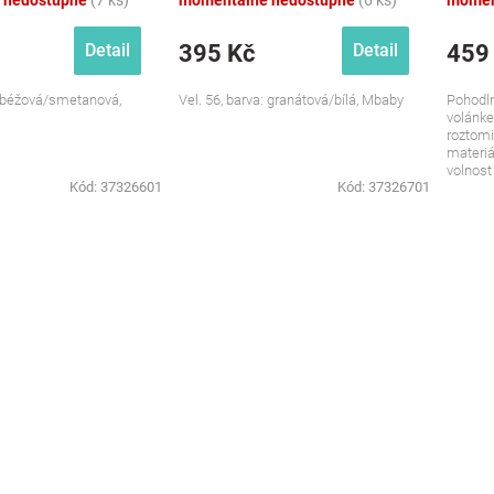
 nedostupné
(7 ks)
momentálně nedostupné
(6 ks)
momen
395 Kč
459
Detail
Detail
a: béžová/smetanová,
Vel. 56, barva: granátová/bílá, Mbaby
Pohodln
volánke
roztom
materiál
volnost
Kód:
37326601
Kód:
37326701
každode