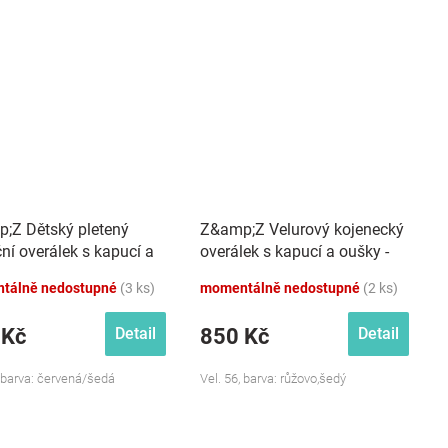
;Z Dětský pletený
Z&amp;Z Velurový kojenecký
ní overálek s kapucí a
overálek s kapucí a oušky -
íčky Baby Sob, červený
růžovo,šedý
tálně nedostupné
(3 ks)
momentálně nedostupné
(2 ks)
 Kč
850 Kč
Detail
Detail
, barva: červená/šedá
Vel. 56, barva: růžovo,šedý