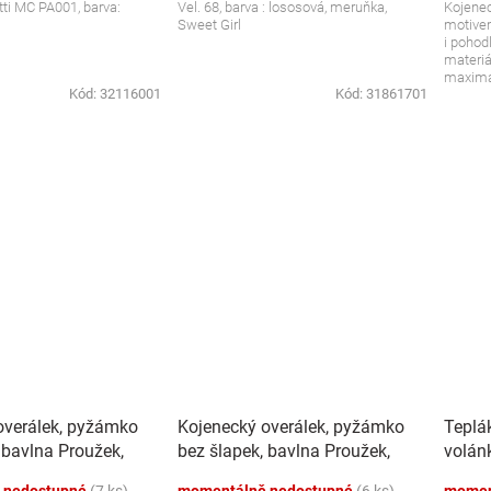
tti MC PA001, barva:
Vel. 68, barva : lososová, meruňka,
Kojenec
Sweet Girl
motivem
i pohod
materiál
maximál
Kód:
32116001
Kód:
31861701
overálek, pyžámko
Kojenecký overálek, pyžámko
Teplá
 bavlna Proužek,
bez šlapek, bavlna Proužek,
volán
granát
cappu