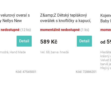
velurový overal s
Z&amp;Z Dětský teplákový
Kojen
y Nellys New
overálek s knoflíčky a kapucí,
Baby 
rý
hnedý
 nedostupné
(12 ks)
momentálně nedostupné
(1 ks)
momen
589 Kč
5
Detail
Detail
od
: modrá, Hand Made
Vel. 68, barva: hnedá
Hledáte
krásný 
Velvet 
barvě j
hřejivý 
Kód:
47545001
Kód:
72886201