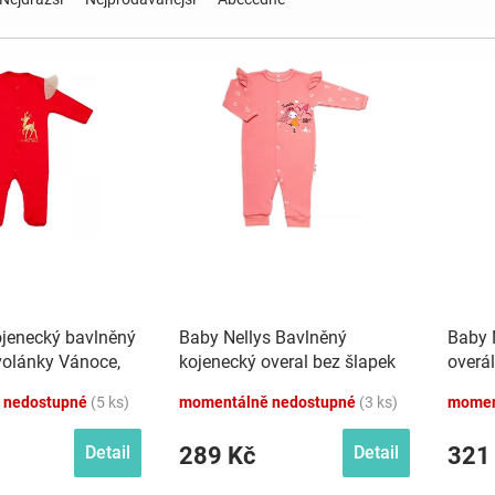
jenecký bavlněný
Baby Nellys Bavlněný
Baby 
volánky Vánoce,
kojenecký overal bez šlapek
overá
Sweet Girl, losos, meruňka
Eda, 
 nedostupné
(5 ks)
momentálně nedostupné
(3 ks)
momen
289 Kč
321
Detail
Detail