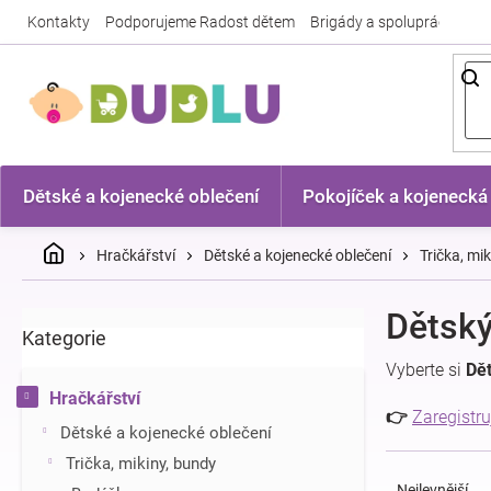
Přejít
Kontakty
Podporujeme Radost dětem
Brigády a spolupráce
Nej
na
obsah
Dětské a kojenecké oblečení
Pokojíček a kojenecká
Domů
Hračkářství
Dětské a kojenecké oblečení
Trička, mi
P
Dětský
Kategorie
Přeskočit
o
kategorie
s
Vyberte si
Dět
t
Hračkářství
r
👉
Zaregistru
Dětské a kojenecké oblečení
a
Ř
n
Trička, mikiny, bundy
a
n
Nejlevnější