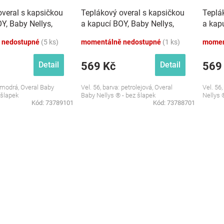
overal s kapsičkou
Teplákový overal s kapsičkou
Teplá
Y, Baby Nellys,
a kapucí BOY, Baby Nellys,
a kapu
petrolejový
amara
 nedostupné
(5 ks)
momentálně nedostupné
(1 ks)
momen
569 Kč
569
Detail
Detail
: modrá, Overal Baby
Vel. 56, barva: petrolejová, Overal
Vel. 56
 šlapek
Baby Nellys ® - bez šlapek
Nellys 
Kód:
73789101
Kód:
73788701