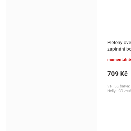
Pletený ove
zapínání b
bílý
momentálně
709 Kč
Vel. 56, barva
Nellys ČR zna