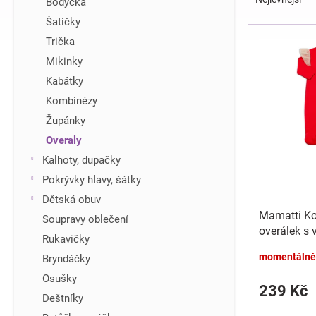
Bodýčka
z
í
Šatičky
e
p
V
Trička
n
a
ý
í
n
Mikinky
p
p
e
i
Kabátky
r
l
s
Kombinézy
o
p
d
Župánky
r
u
Overaly
o
k
d
Kalhoty, dupačky
t
u
Pokrývky hlavy, šátky
ů
k
Dětská obuv
t
Mamatti Ko
Soupravy oblečení
ů
overálek s 
Rukavičky
červený
momentálně
Bryndáčky
Osušky
239 Kč
Deštníky