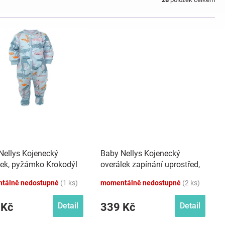
Nellys Kojenecký
Baby Nellys Kojenecký
lek, pyžámko Krokodýl
overálek zapínání uprostřed,
mint
Plameňák - bílá/růžová
tálně nedostupné
(1 ks)
momentálně nedostupné
(2 ks)
 Kč
339 Kč
Detail
Detail