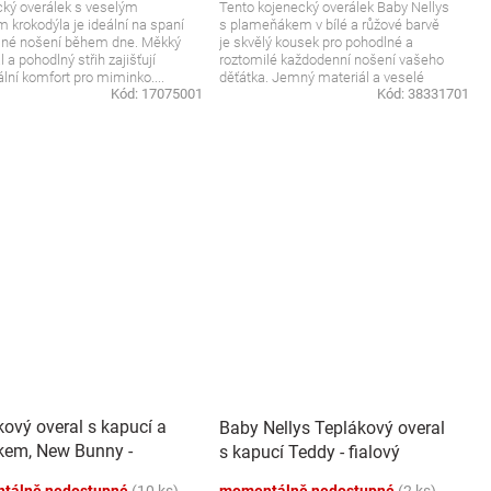
ký overálek s veselým
Tento kojenecký overálek Baby Nellys
 krokodýla je ideální na spaní
s plameňákem v bílé a růžové barvě
lné nošení během dne. Měkký
je skvělý kousek pro pohodlné a
 a pohodlný střih zajišťují
roztomilé každodenní nošení vašeho
ní komfort pro miminko....
děťátka. Jemný materiál a veselé
Kód:
17075001
Kód:
38331701
barvy...
kový overal s kapucí a
Baby Nellys Teplákový overal
kem, New Bunny -
s kapucí Teddy - fialový
ccino