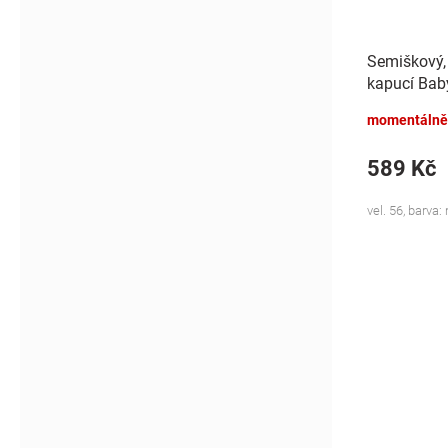
Semiškový, 
kapucí Bab
Bunny, mod
momentálně
589 Kč
vel. 56, barva