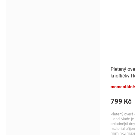
Pletený ove
knoflíčky 
žihaný
momentálně
799 Kč
Pletený overál
Hand Made je i
chladnější dn
materiál příje
miminku maxim