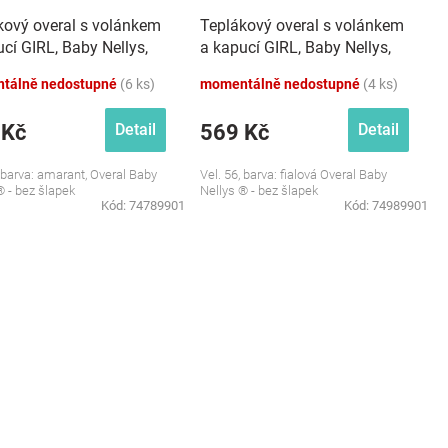
kový overal s volánkem
Teplákový overal s volánkem
cí GIRL, Baby Nellys,
a kapucí GIRL, Baby Nellys,
nt
fialový
tálně nedostupné
(6 ks)
momentálně nedostupné
(4 ks)
 Kč
569 Kč
Detail
Detail
, barva: amarant, Overal Baby
Vel. 56, barva: fialová Overal Baby
® - bez šlapek
Nellys ® - bez šlapek
Kód:
74789901
Kód:
74989901