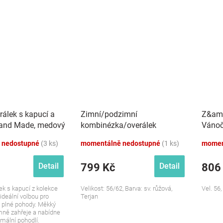
rálek s kapucí a
Zimní/podzimní
Z&amp
Hand Made, medový
kombinézka/overálek
Vánoč
Medvídci - sv. růžová
knofl
 nedostupné
(3 ks)
momentálně nedostupné
(1 ks)
momen
799 Kč
806
Detail
Detail
ek s kapucí z kolekce
Velikost: 56/62, Barva: sv. růžová,
Vel. 56
deální volbou pro
Terjan
y plné pohody. Měkký
mně zahřeje a nabídne
ální pohodlí.