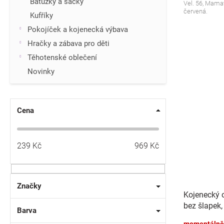
Batůžky a sáčky
Vel. 56, Mama
červená.
Kufříky
Pokojíček a kojenecká výbava
Hračky a zábava pro děti
Těhotenské oblečení
Novinky
Cena
239
Kč
969
Kč
Značky
Kojenecký 
bez šlapek,
Barva
béžový