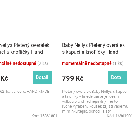
Nellys Pletený overálek
Baby Nellys Pletený overálek
ucí a knoflíčky Hand
s kapucí a knoflíčky Hand
 ecru
Made, hnědý
tálně nedostupné
(2 ks)
momentálně nedostupné
(1 ks)
 Kč
799 Kč
Detail
Detail
/62, barva: ecru, HAND MADE
Pletený overálek Baby Nellys s kapucí
a knoflíky v hnědé barvě je ideální
volbou pro chladnější dny. Tento
ručně vyráběný kousek zajistí vašemu
miminku teplo, pohodlí a styl....
Kód:
16861801
Kód:
16861901