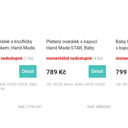
rálek s knoflíčky
Pletený overálek s kapucí
Baby 
okem, Hand Made,
Hand Made STAR, Baby
s kap
Nellys, šedý
Made,
 nedostupné
(1 ks)
momentálně nedostupné
(4 ks)
momen
789 Kč
799
Detail
Detail
: bílá, HAND MADE. Baby
Vel. 56/62, barva: šedá, HAND MADE
Vel. 56
čka
Kód:
17761201
Kód:
26862201