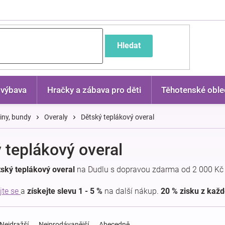
častější dotazy
Hledat
 výbava
Hračky a zábava pro děti
Těhotenské oble
kiny, bundy
Overaly
Dětský teplákový overal
 teplákový overal
ský teplákový overal
na Dudlu s dopravou zdarma od 2 000 Kč 
jte se
a
získejte slevu 1 - 5 %
na další nákup.
20 % zisku z kaž
Nejdražší
Nejprodávanější
Abecedně