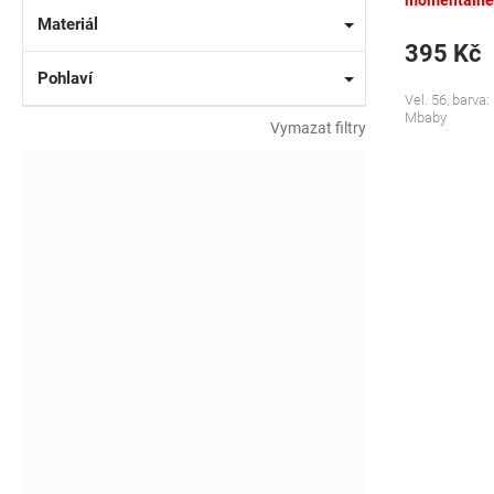
momentálně
Materiál
395 Kč
Pohlaví
Vel. 56, barv
Mbaby
Vymazat filtry