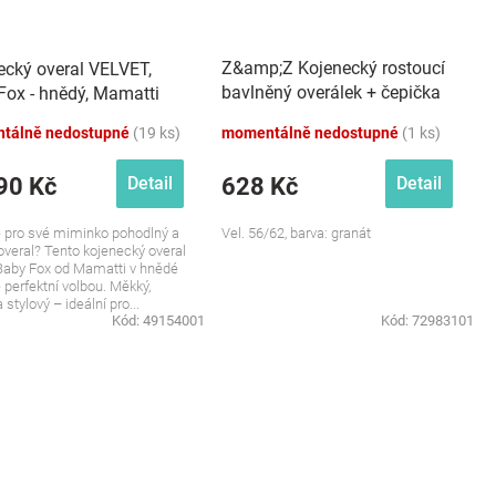
Z&amp;Z Kojenecký rostoucí
ecký overal VELVET,
bavlněný overálek + čepička
Fox - hnědý, Mamatti
Květy, granát
tálně nedostupné
(19 ks)
momentálně nedostupné
(1 ks)
90 Kč
628 Kč
Detail
Detail
 pro své miminko pohodlný a
Vel. 56/62, barva: granát
overal? Tento kojenecký overal
Baby Fox od Mamatti v hnědé
e perfektní volbou. Měkký,
a stylový – ideální pro...
Kód:
49154001
Kód:
72983101