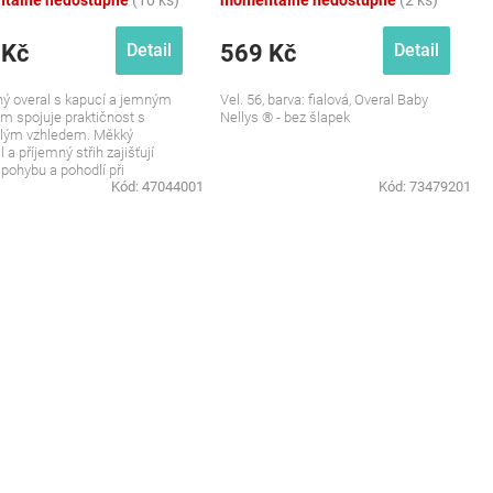
tálně nedostupné
(10 ks)
momentálně nedostupné
(2 ks)
 Kč
569 Kč
Detail
Detail
ý overal s kapucí a jemným
Vel. 56, barva: fialová, Overal Baby
m spojuje praktičnost s
Nellys ® - bez šlapek
ilým vzhledem. Měkký
 a příjemný střih zajišťují
 pohybu a pohodlí při
Kód:
47044001
Kód:
73479201
nním nošení....