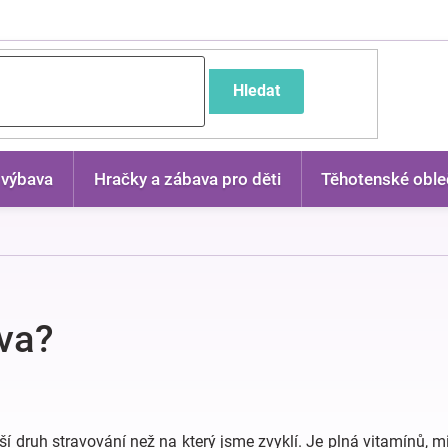
častější dotazy
Hledat
 výbava
Hračky a zábava pro děti
Těhotenské oble
va?
ší druh stravování než na který jsme zvyklí. Je plná vitamínů, 