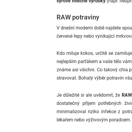
syrové mléčné výrobky
(např. neupr
RAW potraviny
V dnešní moderní době najdete spous
červené řepy nebo vynikající mrkv
Kdo miluje kokos, určitě se zamiluj
nejlepším parťákem a vaše tělo vám z
známe asi všichni. Co takový chia 
stravovat. Bohatý výběr potravin vš
Je důležité si ale uvědomit, že
RAW 
dostatečný příjem potřebných živ
minimalizoval riziko infekce z pot
lékařem nebo výživovým poradcem.