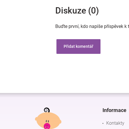
Diskuze (0)
Buďte první, kdo napíše příspěvek k 
Přidat komentář
Z
á
p
Informace
a
t
Kontakty
í