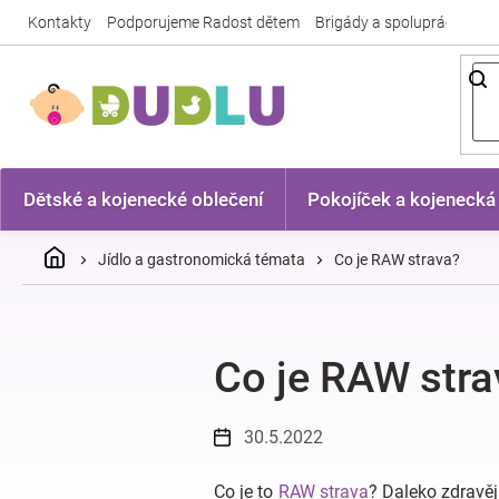
Přejít
Kontakty
Podporujeme Radost dětem
Brigády a spolupráce
Nej
na
obsah
Dětské a kojenecké oblečení
Pokojíček a kojenecká
Domů
Jídlo a gastronomická témata
Co je RAW strava?
Co je RAW stra
30.5.2022
Co je to
RAW strava
? Daleko zdravěj