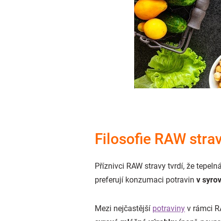
Filosofie RAW stra
Příznivci RAW stravy tvrdí, že tepelná
preferují konzumaci potravin
v syro
Mezi nejčastější
potraviny
v rámci R