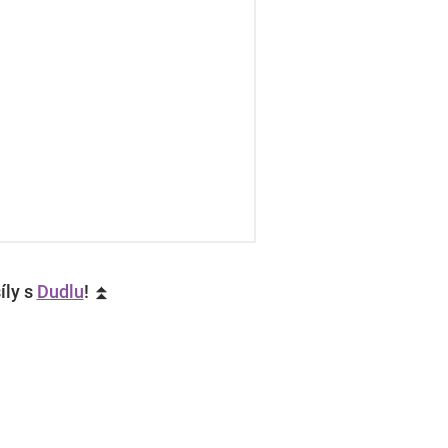
íly s
Dudlu
! ⏫