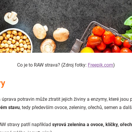
Co je to RAW strava? (Zdroj fotky:
Freepik.com
)
vy
 úprava potravin může ztratit jejich živiny a enzymy, které jsou p
vém stavu
, tedy především ovoce, zeleniny, ořechů, semen a dal
AW stravy patří například
syrová zelenina a ovoce, klíčky, ořec