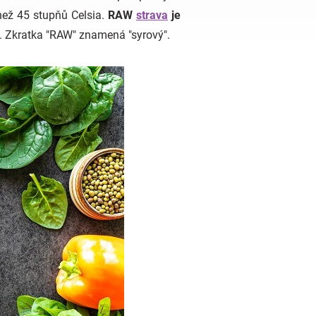
než 45 stupňů Celsia.
RAW
strava
je
. Zkratka "RAW" znamená "syrový".