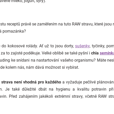
avené mléko, jogurt, sýry).
tu receptů právě se zaměřením na tuto RAW stravu, které jsou n
ová pomazánka?
e do kokosové rolády. Ať už to jsou dorty,
sušenky
, tyčinky, p
a to zajisté poděkuje. Velké oblibě se také pyšní i
chia
semínk
puding ke snídani na nastartování vašeho organismu? Máte nesk
ude kolem nás, nám dává možnost si vybírat.
strava není vhodná pro každého
a vyžaduje pečlivé plánování 
in. Je také důležité dbát na hygienu a kvalitu potravin př
ravin. Před zahájením jakékoli extrémní stravy, včetně RAW st