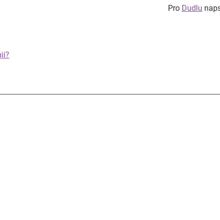
Pro
Dudlu
napsa
ii?