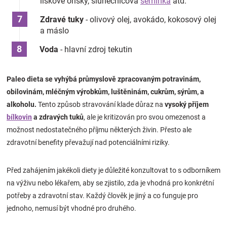
lískové oříšky, slunečnicová
semínka
atd.
Zdravé tuky
- olivový olej, avokádo, kokosový olej
a máslo
Voda
- hlavní zdroj tekutin
Paleo dieta se vyhýbá průmyslově zpracovaným potravinám,
obilovinám, mléčným výrobkům, luštěninám, cukrům, sýrům, a
alkoholu.
Tento způsob stravování klade důraz na
vysoký příjem
bílkovin
a zdravých tuků
, ale je kritizován pro svou omezenost a
možnost nedostatečného příjmu některých živin. Přesto ale
zdravotní benefity převažují nad potenciálními riziky.
Před zahájením jakékoli diety je důležité konzultovat to s odborníkem
na výživu nebo lékařem, aby se zjistilo, zda je vhodná pro konkrétní
potřeby a zdravotní stav. Každý člověk je jiný a co funguje pro
jednoho, nemusí být vhodné pro druhého.