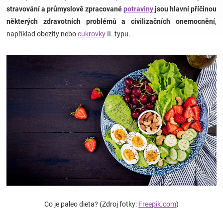
stravování a průmyslově zpracované
potraviny
jsou hlavní příčinou
některých zdravotních problémů a civilizačních onemocnění
,
Hračky
například obezity nebo
cukrovky
II. typu.
a
zábava
pro
děti
Těhotenské
oblečení
Co je paleo dieta? (Zdroj fotky:
Freepik.com
)
Novinky