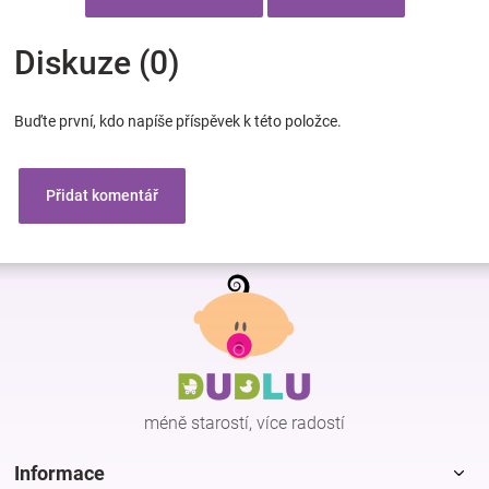
Diskuze (0)
Buďte první, kdo napíše příspěvek k této položce.
Přidat komentář
Z
á
p
a
t
í
méně starostí, více radostí
Informace