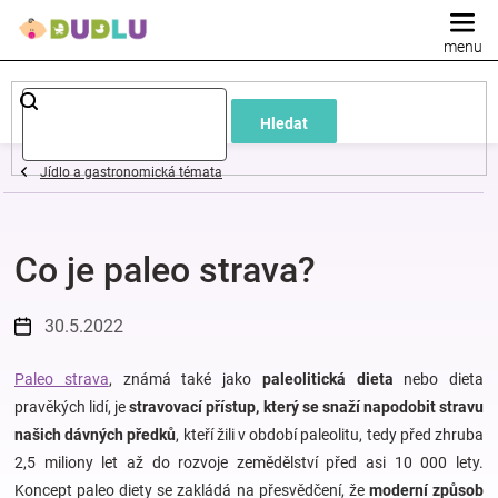
Přejít
na
obsah
Dětské
Hledat
a
Jídlo a gastronomická témata
kojenecké
Co je paleo strava?
oblečení
Pokojíček
30.5.2022
a
Paleo strava
, známá také jako
paleolitická dieta
nebo dieta
pravěkých lidí, je
stravovací přístup, který se snaží napodobit stravu
našich dávných předků
, kteří žili v období paleolitu, tedy před zhruba
kojenecká
2,5 miliony let až do rozvoje zemědělství před asi 10 000 lety.
Koncept paleo diety se zakládá na přesvědčení, že
moderní způsob
výbava