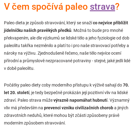
V čem spočívá paleo
strava
?
Značky
Blog
Paleo dieta je způsob stravování, který se snaží
co nejvíce přiblížit
jídelníčku našich pravěkých předků
. Možná to bude pro mnohé
překvapením, ale dle výzkumů se lidské tělo a jeho fyziologie od dob
Hračkářství
paleolitu takřka nezměnilo a platí to i pro naše stravovací potřeby a
nároky na výživu. Zjednodušeně řečeno, naše tělo nejvíce ocení
Přihlášení
přírodní a průmyslově nezpracované potraviny - stejné, jaké jedli lidé
v době paleolitu.
Počátky paleo diety coby moderního přístupu k výživě sahají do
70.
let 20. století
, je tedy bezpečně prokázán její pozitivní vliv na lidské
zdraví. Paleo strava může
výrazně napomáhat hubnutí
. Významný
vliv má především na
prevenci vzniku civilizačních chorob
a jiných
zdravotních neduhů, které mohou být zčásti způsobeny právě
moderním způsobem stravování.