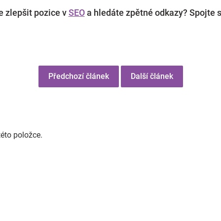
 zlepšit pozice v
SEO
a hledáte zpětné odkazy? Spojte s
Předchozí článek
Další článek
této položce.