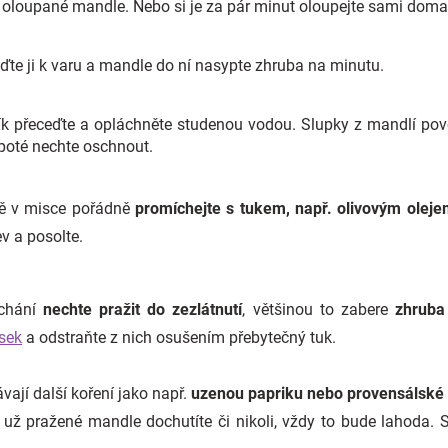
 oloupané mandle. Nebo si je za pár minut oloupejte sami doma
eďte ji k varu a mandle do ní nasypte zhruba na minutu.
k přeceďte a opláchněte studenou vodou. Slupky z mandlí povo
 poté nechte oschnout.
ě v misce pořádně
promíchejte s tukem, např. olivovým ole
v a posolte.
íchání
nechte pražit do zezlátnutí
, většinou to zabere
zhruba
sek
a odstraňte z nich osušením přebytečný tuk.
ávají další koření jako např.
uzenou papriku nebo provensálské 
ť už pražené mandle dochutíte či nikoli, vždy to bude lahoda. S