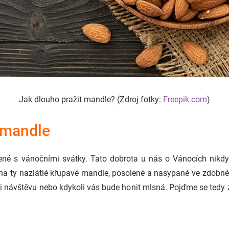
Jak dlouho pražit mandle? (Zdroj fotky:
Freepik.com
)
 mandle
 s vánočními svátky. Tato dobrota u nás o Vánocích nikdy n
 na ty nazlátlé křupavé mandle, posolené a nasypané ve zdobné
li návštěvu nebo kdykoli vás bude honit mlsná. Pojďme se tedy za