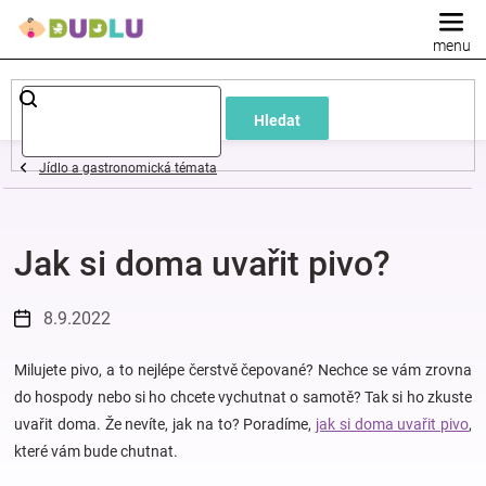
Přejít
na
obsah
Dětské
Hledat
a
Jídlo a gastronomická témata
kojenecké
Jak si doma uvařit pivo?
oblečení
Pokojíček
8.9.2022
a
Milujete pivo, a to nejlépe čerstvě čepované? Nechce se vám zrovna
do hospody nebo si ho chcete vychutnat o samotě? Tak si ho zkuste
uvařit doma. Že nevíte, jak na to? Poradíme,
jak si doma uvařit pivo
,
kojenecká
které vám bude chutnat.
výbava