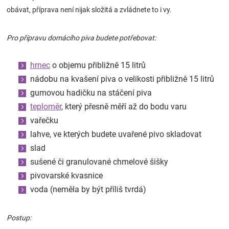
obávat, příprava není nijak složitá a zvládnete to i vy.
Značky
Blog
Pro přípravu domácího piva budete potřebovat:
Hračkářství
hrnec
o objemu přibližně 15 litrů
nádobu na kvašení piva o velikosti přibližně 15 litrů
Přihlášení
gumovou hadičku na stáčení piva
teploměr
, který přesně měří až do bodu varu
vařečku
lahve, ve kterých budete uvařené pivo skladovat
slad
sušené či granulované chmelové šišky
pivovarské kvasnice
voda (neměla by být příliš tvrdá)
Postup: