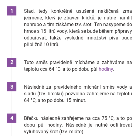
Slad, tedy konkrétně usušená naklíčená zrna
ječmene, který je zbaven klíčků, je nutné namlít
nahrubo a tím získáme tzv. šrot. Ten nasypeme do
hrnce s 15 litrů vody, která se bude během přípravy
odpařovat, takže výsledné množství piva bude
přibližně 10 litrů.
Tuto směs pravidelně mícháme a zahříváme na
teplotu cca 64 °C, a to po dobu půl
hodiny
.
Následně za pravidelného míchání směs vody a
sladu (tzv. břečku) pozvolna zahřejeme na teplotu
64 °C, a to po dobu 15 minut.
Břečku následně zahřejeme na cca 75 °C, a to po
dobu půl hodiny. Následně je nutné odfiltrovat
vyluhovaný šrot (tzv. mláto).