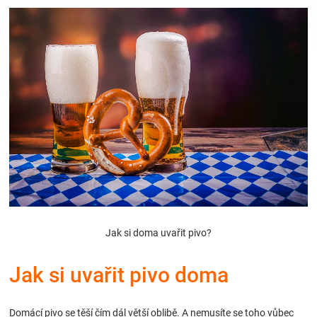
Hračky
a
zábava
pro
děti
Těhotenské
Jak si doma uvařit pivo?
oblečení
Jak si uvařit pivo doma
Novinky
Domácí pivo se těší čím dál větší oblibě. A nemusíte se toho vůbec