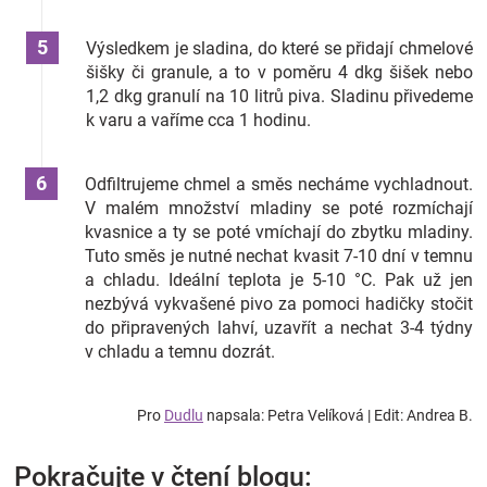
Výsledkem je sladina, do které se přidají chmelové
šišky či granule, a to v poměru 4 dkg šišek nebo
1,2 dkg granulí na 10 litrů piva. Sladinu přivedeme
k varu a vaříme cca 1 hodinu.
Odfiltrujeme chmel a směs necháme vychladnout.
V malém množství mladiny se poté rozmíchají
kvasnice a ty se poté vmíchají do zbytku mladiny.
Tuto směs je nutné nechat kvasit 7-10 dní v temnu
a chladu. Ideální teplota je 5-10 °C. Pak už jen
nezbývá vykvašené pivo za pomoci hadičky stočit
do připravených lahví, uzavřít a nechat 3-4 týdny
v chladu a temnu dozrát.
Pro
Dudlu
napsala: Petra Velíková | Edit: Andrea B.
Pokračujte v čtení blogu: