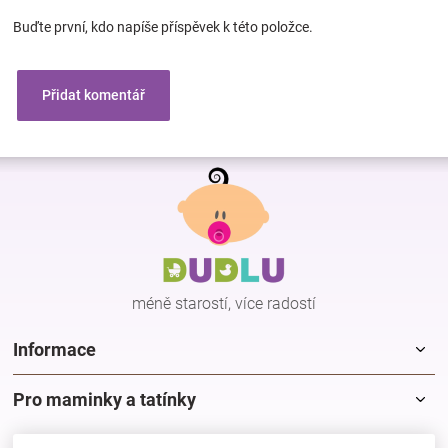
Buďte první, kdo napíše příspěvek k této položce.
Přidat komentář
Z
á
p
a
t
í
méně starostí, více radostí
Informace
Pro maminky a tatínky