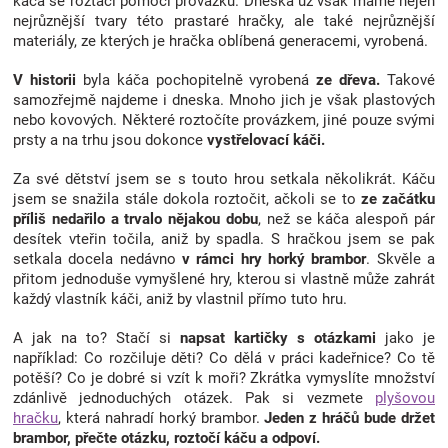
káča se roztáčí pomocí provázku. Dneska už však máme nejen
nejrůznější tvary této prastaré hračky, ale také nejrůznější
Značky
materiály, ze kterých je hračka oblíbená generacemi, vyrobená.
Blog
V historii
byla káča pochopitelně vyrobená
ze dřeva.
Takové
samozřejmě najdeme i dneska. Mnoho jich je však plastových
nebo kovových. Některé roztočíte provázkem, jiné pouze svými
Hračkářství
prsty a na trhu jsou dokonce
vystřelovací káči.
Za své dětství jsem se s touto hrou setkala několikrát. Káču
Přihlášení
jsem se snažila stále dokola roztočit, ačkoli se to
ze začátku
příliš nedařilo a trvalo nějakou dobu
, než se káča alespoň pár
desítek vteřin točila, aniž by spadla. S hračkou jsem se pak
setkala docela nedávno
v rámci hry horký brambor
. Skvěle a
přitom jednoduše vymyšlené hry, kterou si vlastně může zahrát
každý vlastník káči, aniž by vlastnil přímo tuto hru.
A jak na to?
Stačí si
napsat kartičky s otázkami
jako je
například: Co rozčiluje děti? Co dělá v práci kadeřnice? Co tě
potěší? Co je dobré si vzít k moři? Zkrátka vymyslíte množství
zdánlivě jednoduchých otázek. Pak si vezmete
plyšovou
hračku
, která nahradí horký brambor.
Jeden z hráčů bude držet
brambor, přečte otázku, roztočí káču a odpoví.