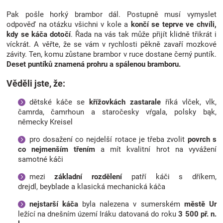
Pak pošle horký brambor dál. Postupně musí vymyslet
odpověď na otázku všichni v kole a
končí se teprve ve chvíli,
kdy se káča dotočí
. Řada na vás tak může přijít klidně třikrát i
víckrát. A věřte, že se vám v rychlosti pěkně zavaří mozkové
závity. Ten, komu zůstane brambor v ruce dostane černý puntík.
Deset puntíků znamená prohru a spálenou bramboru.
Věděli jste, že:
dětské káče se
křížovkách zastarale
říká vlček, vlk,
čamrda, čamrhoun a staročesky vŕgala, polsky bąk,
německy Kreisel
pro dosažení co nejdelší rotace je třeba zvolit
povrch s
co nejmenším třením
a mít kvalitní hrot na vyvážení
samotné káči
mezi
základní rozdělení
patří káči s dříkem,
drejdl, beyblade a klasická mechanická káča
nejstarší káča
byla nalezena v sumerském
městě Ur
ležící na dnešním území Iráku datovaná do roku
3 500 př. n.