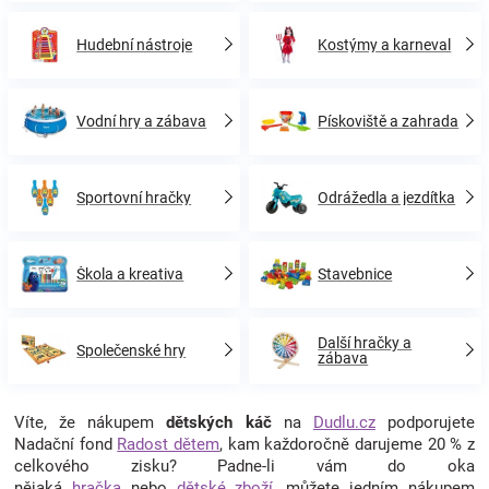
Hudební nástroje
Kostýmy a karneval
Vodní hry a zábava
Pískoviště a zahrada
Sportovní hračky
Odrážedla a jezdítka
Škola a kreativa
Stavebnice
Další hračky a
Společenské hry
zábava
Víte, že nákupem
dětských káč
na
Dudlu.cz
podporujete
Nadační fond
Radost dětem
, kam každoročně darujeme 20 % z
celkového zisku? Padne-li vám do oka
nějaká
hračka
nebo
dětské zboží
, můžete jedním nákupem