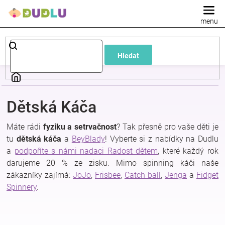
Přejít
na
obsah
Dětské
Hledat
a
kojenecké
Dětská Káča
oblečení
Máte rádi
fyziku a setrvačnost
? Tak přesně pro vaše děti je
tu
dětská káča
a
BeyBlady
!
Vyberte si z nabídky na Dudlu
Pokojíček
a
podpoříte s námi nadaci Radost dětem
, které každý rok
darujeme 20 % ze zisku. Mimo spinning káči naše
a
zákazníky zajímá:
JoJo
,
Frisbee
,
Catch ball
,
Jenga
a
Fidget
Spinnery
.
kojenecká
výbava