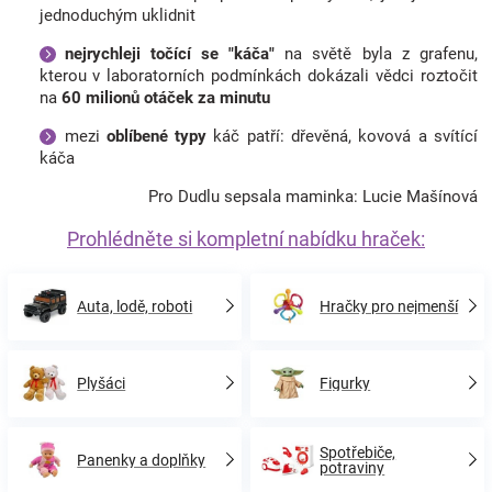
jednoduchým uklidnit
nejrychleji točící se "káča"
na světě byla z grafenu,
kterou v laboratorních podmínkách dokázali vědci roztočit
na
60 milionů otáček za minutu
mezi
oblíbené typy
káč patří: dřevěná, kovová a svítící
káča
Pro Dudlu sepsala maminka: Lucie Mašínová
Prohlédněte si kompletní nabídku hraček:
Auta, lodě, roboti
Hračky pro nejmenší
Plyšáci
Figurky
Spotřebiče,
Panenky a doplňky
potraviny