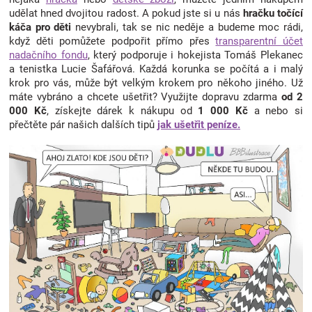
udělat hned dvojitou radost. A pokud jste si u nás
hračku točící
káča pro děti
nevybrali, tak se nic neděje a budeme moc rádi,
když děti pomůžete podpořit přímo přes
transparentní účet
nadačního fondu
, který podporuje i hokejista Tomáš Plekanec
a tenistka Lucie Šafářová. Každá korunka se počítá a i malý
krok pro vás, může být velkým krokem pro někoho jiného. Už
máte vybráno a chcete ušetřit? Využijte dopravu zdarma
od 2
000 Kč
, získejte dárek k nákupu od
1 000 Kč
a nebo si
přečtěte pár našich dalších tipů
jak ušetřit peníze.