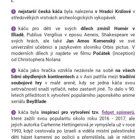
l.
nejstarší česká káča
byla nalezena
v Hradci Králové
v
středověkých vrstvách archeologických vykopávek
káču pro děti ve svých
dílech zmínil Homér v
Illiadě
, Publius Vergilius v eposu Aeneis, Shakespeare ve
svých hrách, ale také
Jan Amos Komenský
ve své
univerzální učebnici a jazykovém slovníku Orbis pictus. V
moderních dílech ji najdete ve filmu
Počátek
(Inception)
od Christophera Nolana
káča jako hračka vznikla nezávisle na sobě
na všech
lidmi obydlených kontinentech
a v Asii patřila mezi
tradiční
soubojové hry
v malé areně, kdy se jedna káča svou
setrvačností snaží vytlačit, nebo zastavit jiné. To dalo v 90.
letech příležitost k vytvoření populárního japonského anime
seriálu
BeyBlade
káča byla
inspirací pro vytvoření tzv.
fidget spinnerů
,
které zažili svou popularitu okolo roku 2016 - 2017, ale
jejich autorka Carherine Hettingerová je vymyslela už v roce
1993, když cestovala po Izraeli a viděla místní palestinské
děti házet kamenní po policii a přemýšlela, jak je něčím