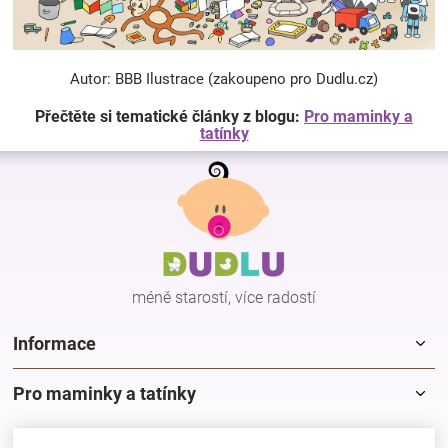
Autor: BBB Ilustrace (zakoupeno pro Dudlu.cz)
Přečtěte si tematické články z blogu:
Pro maminky a
tatínky
Z
á
p
a
t
í
méně starostí, více radostí
Informace
Pro maminky a tatínky