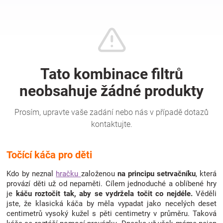
Hračky
a
zábava
pro
děti
Točící káča pro děti
Těhotenské
Kdo by neznal
hračku
založenou
na principu setrvačníku
, která
oblečení
provází děti už od nepaměti. Cílem jednoduché a oblíbené hry
je
káču roztočit tak, aby se vydržela točit co nejdéle.
Věděli
jste, že klasická káča by měla vypadat jako necelých deset
Novinky
centimetrů vysoký kužel s pěti centimetry v průměru. Taková