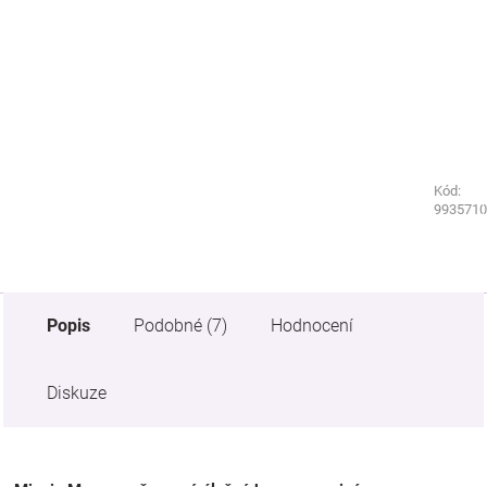
Kód:
Kód:
2541580
9935710
Popis
Podobné (7)
Hodnocení
Diskuze