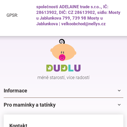
společnosti ADELAINE trade s.r.o.., IČ:
28613902, DIČ: CZ 28613902, sídlo: Mosty
GPSR
:
u Jablunkova 799, 739 98 Mosty u
Jablunkova | velkoobchod@nellys.cz
Z
á
p
a
t
í
méně starostí, více radostí
Informace
Pro maminky a tatínky
Kontakt