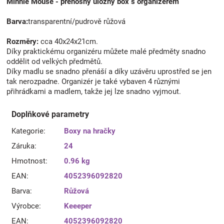
Minnie Mouse - přenosný úložný box s organizérem
Barva:
transparentní/pudrově růžová
Rozměry:
cca 40x24x21cm.
Díky praktickému organizéru můžete malé předměty snadno
oddělit od velkých předmětů.
Díky madlu se snadno přenáší a díky uzávěru uprostřed se jen
tak nerozpadne. Organizér je také vybaven 4 různými
přihrádkami a madlem, takže jej lze snadno vyjmout.
Doplňkové parametry
Kategorie
:
Boxy na hračky
Záruka
:
24
Hmotnost
:
0.96 kg
EAN
:
4052396092820
Barva
:
Růžová
Výrobce
:
Keeeper
EAN
:
4052396092820