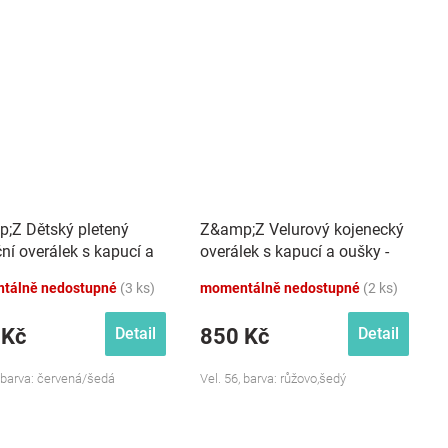
;Z Dětský pletený
Z&amp;Z Velurový kojenecký
ní overálek s kapucí a
overálek s kapucí a oušky -
íčky Baby Sob, červený
růžovo,šedý
tálně nedostupné
(3 ks)
momentálně nedostupné
(2 ks)
 Kč
850 Kč
Detail
Detail
, barva: červená/šedá
Vel. 56, barva: růžovo,šedý