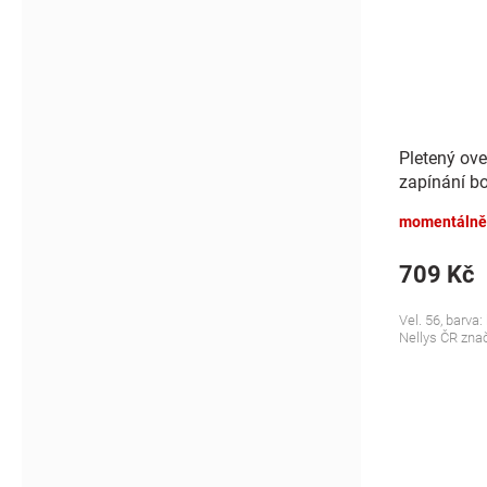
Pletený ove
zapínání b
bílý
momentálně
709 Kč
Vel. 56, barva
Nellys ČR zna