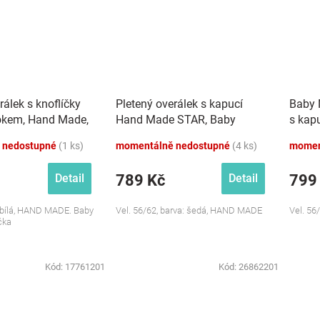
rálek s knoflíčky
Pletený overálek s kapucí
Baby 
okem, Hand Made,
Hand Made STAR, Baby
s kap
Nellys, šedý
Made,
 nedostupné
(1 ks)
momentálně nedostupné
(4 ks)
momen
789 Kč
799
Detail
Detail
: bílá, HAND MADE. Baby
Vel. 56/62, barva: šedá, HAND MADE
Vel. 56
čka
Kód:
17761201
Kód:
26862201