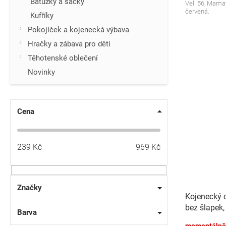
Batůžky a sáčky
Vel. 56, Mama
červená.
Kufříky
Pokojíček a kojenecká výbava
Hračky a zábava pro děti
Těhotenské oblečení
Novinky
Cena
239
Kč
969
Kč
Značky
Kojenecký 
bez šlapek,
Barva
béžový