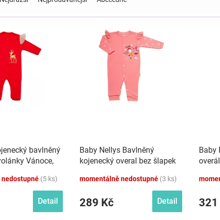
jenecký bavlněný
Baby Nellys Bavlněný
Baby 
volánky Vánoce,
kojenecký overal bez šlapek
overá
Sweet Girl, losos, meruňka
Eda, 
 nedostupné
(5 ks)
momentálně nedostupné
(3 ks)
momen
289 Kč
321
Detail
Detail