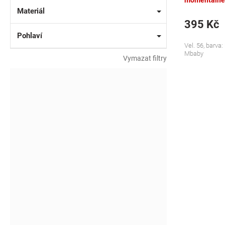
momentálně
Materiál
395 Kč
Pohlaví
Vel. 56, barv
Mbaby
Vymazat filtry