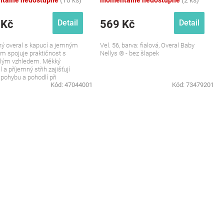
tálně nedostupné
(10 ks)
momentálně nedostupné
(2 ks)
 Kč
569 Kč
Detail
Detail
ý overal s kapucí a jemným
Vel. 56, barva: fialová, Overal Baby
m spojuje praktičnost s
Nellys ® - bez šlapek
ilým vzhledem. Měkký
 a příjemný střih zajišťují
 pohybu a pohodlí při
Kód:
47044001
Kód:
73479201
nním nošení....