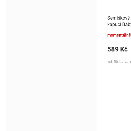
Semiškový, 
kapucí Bab
Bunny, mod
momentálně
589 Kč
vel. 56, barva