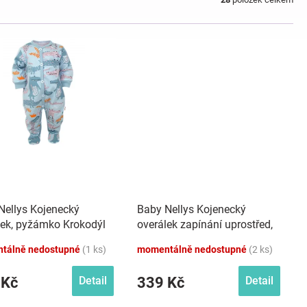
Nellys Kojenecký
Baby Nellys Kojenecký
lek, pyžámko Krokodýl
overálek zapínání uprostřed,
mint
Plameňák - bílá/růžová
tálně nedostupné
(1 ks)
momentálně nedostupné
(2 ks)
 Kč
339 Kč
Detail
Detail