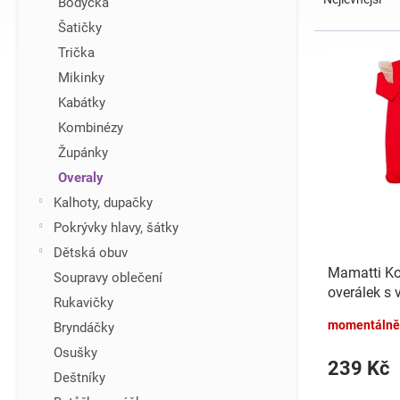
Bodýčka
z
í
Šatičky
e
p
V
Trička
n
a
ý
í
n
Mikinky
p
p
e
i
Kabátky
r
l
s
Kombinézy
o
p
d
Župánky
r
u
Overaly
o
k
d
Kalhoty, dupačky
t
u
Pokrývky hlavy, šátky
ů
k
Dětská obuv
t
Mamatti Ko
Soupravy oblečení
ů
overálek s 
Rukavičky
červený
momentálně
Bryndáčky
Osušky
239 Kč
Deštníky