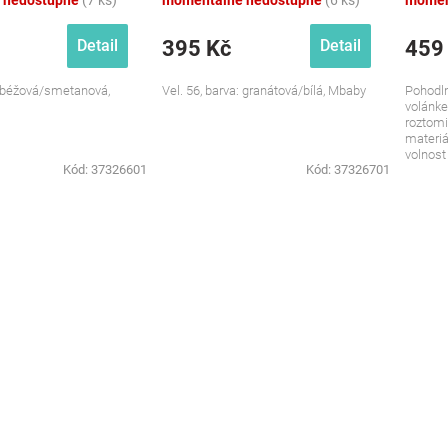
 nedostupné
(7 ks)
momentálně nedostupné
(6 ks)
momen
395 Kč
459
Detail
Detail
a: béžová/smetanová,
Vel. 56, barva: granátová/bílá, Mbaby
Pohodln
volánke
roztom
materiál
volnost
Kód:
37326601
Kód:
37326701
každode