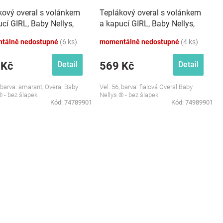
kový overal s volánkem
Teplákový overal s volánkem
cí GIRL, Baby Nellys,
a kapucí GIRL, Baby Nellys,
nt
fialový
tálně nedostupné
(6 ks)
momentálně nedostupné
(4 ks)
 Kč
569 Kč
Detail
Detail
, barva: amarant, Overal Baby
Vel. 56, barva: fialová Overal Baby
® - bez šlapek
Nellys ® - bez šlapek
Kód:
74789901
Kód:
74989901