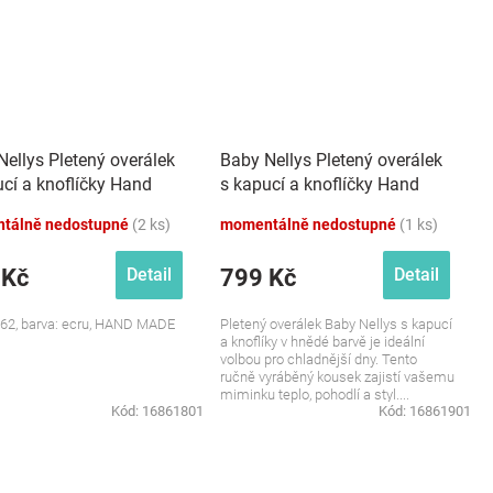
Nellys Pletený overálek
Baby Nellys Pletený overálek
ucí a knoflíčky Hand
s kapucí a knoflíčky Hand
 ecru
Made, hnědý
tálně nedostupné
(2 ks)
momentálně nedostupné
(1 ks)
 Kč
799 Kč
Detail
Detail
/62, barva: ecru, HAND MADE
Pletený overálek Baby Nellys s kapucí
a knoflíky v hnědé barvě je ideální
volbou pro chladnější dny. Tento
ručně vyráběný kousek zajistí vašemu
miminku teplo, pohodlí a styl....
Kód:
16861801
Kód:
16861901