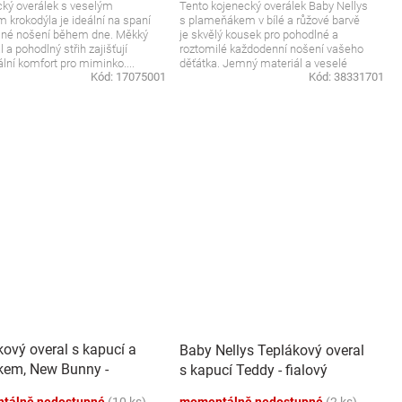
ký overálek s veselým
Tento kojenecký overálek Baby Nellys
 krokodýla je ideální na spaní
s plameňákem v bílé a růžové barvě
lné nošení během dne. Měkký
je skvělý kousek pro pohodlné a
 a pohodlný střih zajišťují
roztomilé každodenní nošení vašeho
ní komfort pro miminko....
děťátka. Jemný materiál a veselé
Kód:
17075001
Kód:
38331701
barvy...
kový overal s kapucí a
Baby Nellys Teplákový overal
kem, New Bunny -
s kapucí Teddy - fialový
ccino