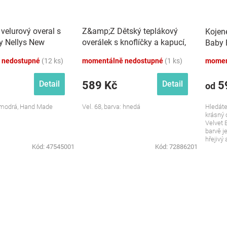
velurový overal s
Z&amp;Z Dětský teplákový
Kojen
y Nellys New
overálek s knoflíčky a kapucí,
Baby 
rý
hnedý
 nedostupné
(12 ks)
momentálně nedostupné
(1 ks)
momen
589 Kč
5
Detail
Detail
od
: modrá, Hand Made
Vel. 68, barva: hnedá
Hledáte
krásný 
Velvet 
barvě j
hřejivý 
Kód:
47545001
Kód:
72886201