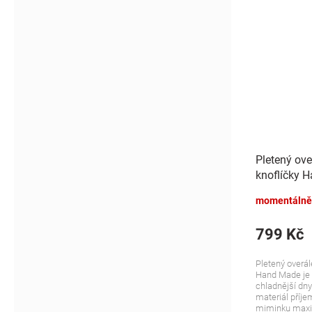
Pletený ove
knoflíčky 
žihaný
momentálně
799 Kč
Pletený overál
Hand Made je i
chladnější dn
materiál příje
miminku maxim