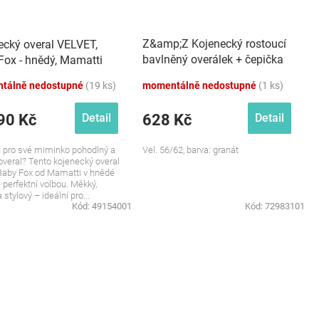
Z&amp;Z Kojenecký rostoucí
ecký overal VELVET,
bavlněný overálek + čepička
Fox - hnědý, Mamatti
Květy, granát
tálně nedostupné
(19 ks)
momentálně nedostupné
(1 ks)
90 Kč
628 Kč
Detail
Detail
 pro své miminko pohodlný a
Vel. 56/62, barva: granát
overal? Tento kojenecký overal
Baby Fox od Mamatti v hnědé
e perfektní volbou. Měkký,
a stylový – ideální pro...
Kód:
49154001
Kód:
72983101