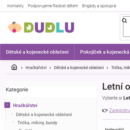
Přejít
Kontakty
Podporujeme Radost dětem
Brigády a spolupráce
Nej
na
obsah
Dětské a kojenecké oblečení
Pokojíček a kojenecká
Domů
Hračkářství
Dětské a kojenecké oblečení
Trička, mi
P
Letní 
Kategorie
Přeskočit
o
kategorie
s
Vyberte si
Let
t
Hračkářství
r
👉
Zaregistru
Dětské a kojenecké oblečení
a
Ř
n
Trička, mikiny, bundy
a
n
Nejlevnější