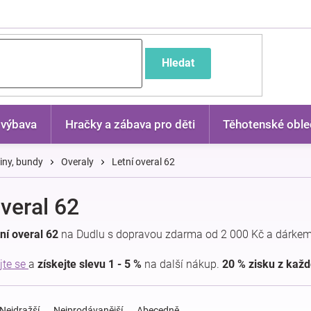
častější dotazy
Hledat
 výbava
Hračky a zábava pro děti
Těhotenské oble
kiny, bundy
Overaly
Letní overal 62
overal 62
ní overal 62
na Dudlu s dopravou zdarma od 2 000 Kč a dárkem
jte se
a
získejte slevu 1 - 5 %
na další nákup.
20 % zisku z kaž
Nejdražší
Nejprodávanější
Abecedně