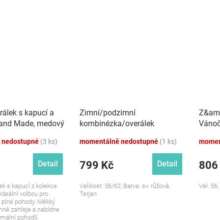
rálek s kapucí a
Zimní/podzimní
Z&amp
Hand Made, medový
kombinézka/overálek
Vánoč
Medvídci - sv. růžová
knofl
 nedostupné
(3 ks)
momentálně nedostupné
(1 ks)
momen
799 Kč
806
Detail
Detail
ek s kapucí z kolekce
Velikost: 56/62, Barva: sv. růžová,
Vel. 56
deální volbou pro
Terjan
y plné pohody. Měkký
mně zahřeje a nabídne
ální pohodlí.