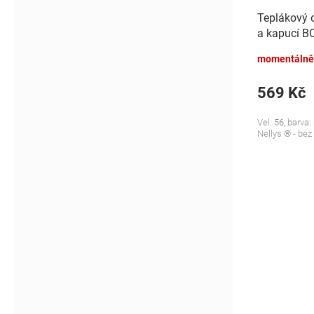
Teplákový 
a kapucí BO
modrý
momentálně
569 Kč
Vel. 56, barva
Nellys ® - bez