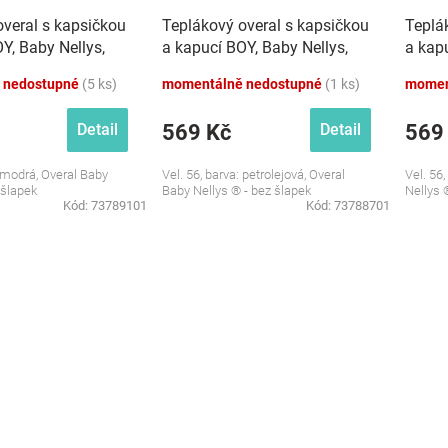
overal s kapsičkou
Teplákový overal s kapsičkou
Teplá
Y, Baby Nellys,
a kapucí BOY, Baby Nellys,
a kapu
petrolejový
amara
 nedostupné
(5 ks)
momentálně nedostupné
(1 ks)
momen
569 Kč
569
Detail
Detail
: modrá, Overal Baby
Vel. 56, barva: petrolejová, Overal
Vel. 56
 šlapek
Baby Nellys ® - bez šlapek
Nellys 
Kód:
73789101
Kód:
73788701