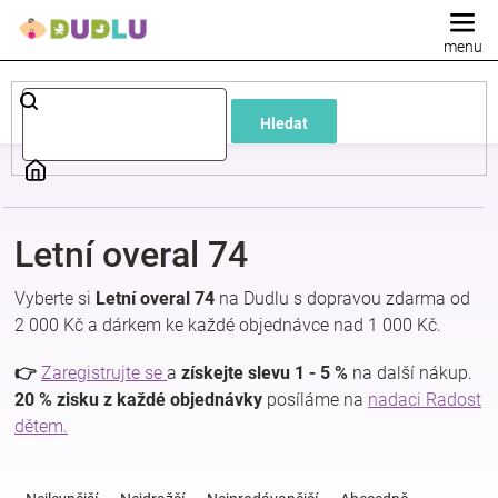
Přejít
na
obsah
Dětské
Hledat
a
kojenecké
Letní overal 74
oblečení
Vyberte si
Letní overal 74
na Dudlu s dopravou zdarma od
Pokojíček
2 000 Kč a dárkem ke každé objednávce nad 1 000 Kč.
👉
Zaregistrujte se
a
získejte slevu 1 - 5 %
na další nákup.
a
20 % zisku z každé objednávky
posíláme na
nadaci Radost
dětem.
kojenecká
Ř
a
výbava