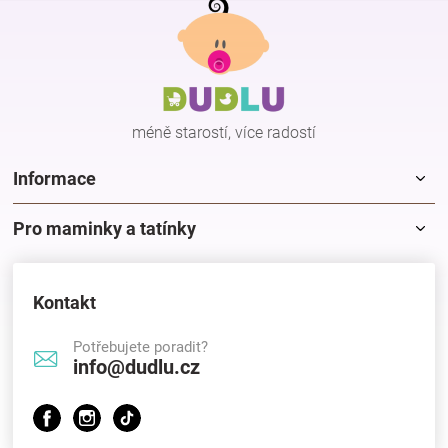
l
á
á
p
d
a
a
c
t
í
í
p
méně starostí, více radostí
r
v
k
Informace
y
v
Pro maminky a tatínky
ý
p
i
s
Kontakt
u
Potřebujete poradit?
info@dudlu.cz