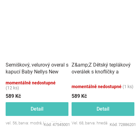
Semiškový, velurový overal s
Z&amp;Z Dětský teplákový
kapucí Baby Nellys New
overálek s knoflíčky a
Bunny, modrý
kapucí, hnedý
momentálně nedostupné
momentálně nedostupné
(1 ks)
(12 ks)
589 Kč
589 Kč
Detail
Detail
vel. 56, barva: modrá, Hand Made
Vel. 68, barva: hnedá
Kód:
47545001
Kód:
72886201