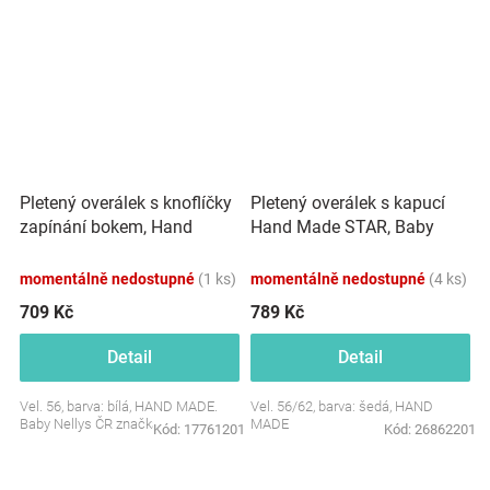
Pletený overálek s knoflíčky
Pletený overálek s kapucí
zapínání bokem, Hand
Hand Made STAR, Baby
Made, bílý
Nellys, šedý
momentálně nedostupné
(1 ks)
momentálně nedostupné
(4 ks)
709 Kč
789 Kč
Detail
Detail
Vel. 56, barva: bílá, HAND MADE.
Vel. 56/62, barva: šedá, HAND
Baby Nellys ČR značka
MADE
Kód:
17761201
Kód:
26862201