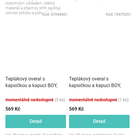
roztomilým vzhledem. Měkký
materiál a příjemný střih zajišťují
volnost pohybu a pohodlí při
Kód:
47044001
Kód:
73479201
každodenním nošení....
Teplákový overal s
Teplákový overal s
kapsičkou a kapucí BOY,
kapsičkou a kapucí BOY,
Baby Nellys, modrý
Baby Nellys, petrolejový
momentálně nedostupné
(5 ks)
momentálně nedostupné
(1 ks)
569 Kč
569 Kč
Detail
Detail
Vel. 56, barva: modrá, Overal Baby
Vel. 56, barva: petrolejová, Overal