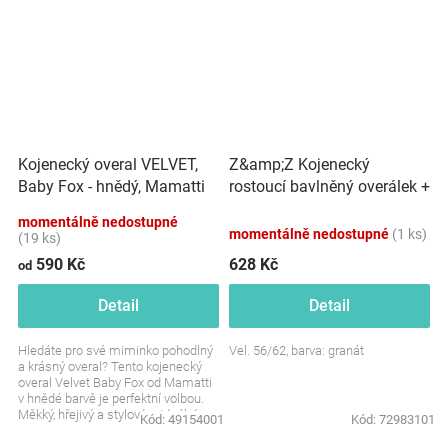
Z&amp;Z Kojenecký
Kojenecký overal VELVET,
rostoucí bavlněný overálek +
Baby Fox - hnědý, Mamatti
čepička Květy, granát
momentálně nedostupné
momentálně nedostupné
(1 ks)
(19 ks)
590 Kč
628 Kč
od
Detail
Detail
Hledáte pro své miminko pohodlný
Vel. 56/62, barva: granát
a krásný overal? Tento kojenecký
overal Velvet Baby Fox od Mamatti
v hnědé barvě je perfektní volbou.
Měkký, hřejivý a stylový – ideální
Kód:
49154001
Kód:
72983101
pro...