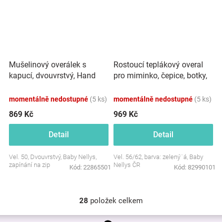
Mušelinový overálek s
Rostoucí teplákový overal
kapucí, dvouvrstvý, Hand
pro miminko, čepice, botky,
Made, bílý
3D, Nature - zelený
momentálně nedostupné
(5 ks)
momentálně nedostupné
(5 ks)
869 Kč
969 Kč
Detail
Detail
Vel. 50, Dvouvrstvý, Baby Nellys,
Vel. 56/62, barva: zelený¨á, Baby
zapínání na zip
Nellys ČR
Kód:
22865501
Kód:
82990101
28
položek celkem
O
v
Z