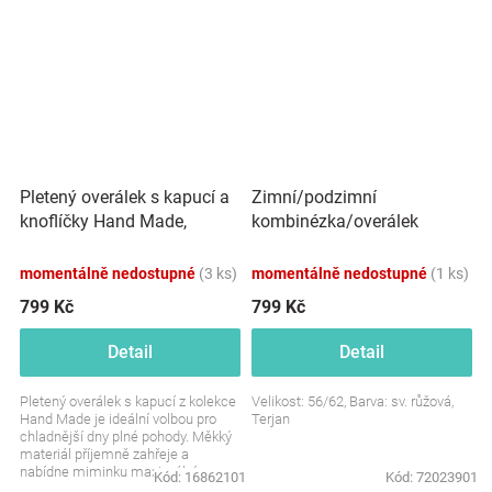
Pletený overálek s kapucí a
Zimní/podzimní
knoflíčky Hand Made,
kombinézka/overálek
medový žihaný
Medvídci - sv. růžová
momentálně nedostupné
(3 ks)
momentálně nedostupné
(1 ks)
799 Kč
799 Kč
Detail
Detail
Pletený overálek s kapucí z kolekce
Velikost: 56/62, Barva: sv. růžová,
Hand Made je ideální volbou pro
Terjan
chladnější dny plné pohody. Měkký
materiál příjemně zahřeje a
nabídne miminku maximální
Kód:
16862101
Kód:
72023901
pohodlí. Kapuce...