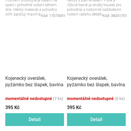
motivem krokodýla je ideální na
Nellys s plameňákem v bílé a
spaní i pohodlné nošení během
růžové barvě je skvělý kousek pro
dne. Měkký materiál a pohodlný
pohodlné a roztomilé každodenní
střih zajišťují maximální komfort
nošení vašeho děťátka. Jemný
Kód:
17075001
Kód:
38331701
pro miminko....
materiál a veselé barvy...
Kojenecký overálek,
Kojenecký overálek,
pyžámko bez šlapek, bavlna
pyžámko bez šlapek, bavlna
Proužek, béžový
Proužek, granát
momentálně nedostupné
(7 ks)
momentálně nedostupné
(6 ks)
395 Kč
395 Kč
Detail
Detail