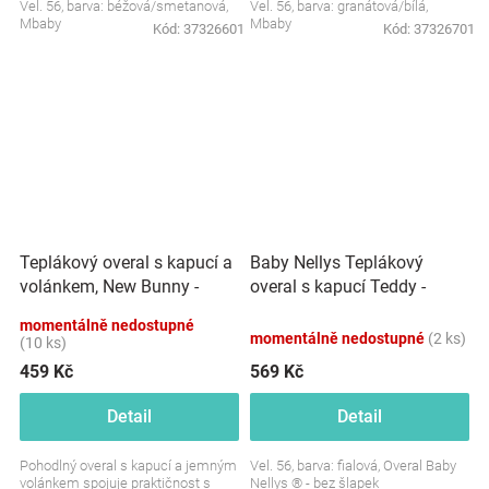
Vel. 56, barva: béžová/smetanová,
Vel. 56, barva: granátová/bílá,
Mbaby
Mbaby
Kód:
37326601
Kód:
37326701
Teplákový overal s kapucí a
Baby Nellys Teplákový
volánkem, New Bunny -
overal s kapucí Teddy -
cappuccino
fialový
momentálně nedostupné
momentálně nedostupné
(2 ks)
(10 ks)
459 Kč
569 Kč
Detail
Detail
Pohodlný overal s kapucí a jemným
Vel. 56, barva: fialová, Overal Baby
volánkem spojuje praktičnost s
Nellys ® - bez šlapek