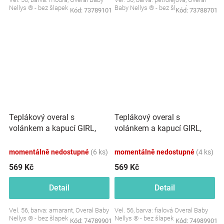
Nellys ® - bez šlapek
Baby Nellys ® - bez šlapek
Kód:
73789101
Kód:
73788701
Teplákový overal s
Teplákový overal s
volánkem a kapucí GIRL,
volánkem a kapucí GIRL,
Baby Nellys, amarant
Baby Nellys, fialový
momentálně nedostupné
(6 ks)
momentálně nedostupné
(4 ks)
569 Kč
569 Kč
Detail
Detail
Vel. 56, barva: amarant, Overal Baby
Vel. 56, barva: fialová Overal Baby
Nellys ® - bez šlapek
Nellys ® - bez šlapek
Kód:
74789901
Kód:
74989901