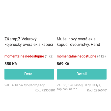
Z&amp;Z Velurový
Mušelinový overálek s
kojenecký overálek s kapucí
kapucí, dvouvrstvý, Hand
a oušky - tyrkysovo,šedý
Made, béžový
momentálně nedostupné
(1 ks)
momentálně nedostupné
(4 ks)
850 Kč
869 Kč
Detail
Detail
Vel. 56, barva: tyrkysovo,šedý
Vel. 50, Dvouvrstvý, Baby Nellys,
zapínání na zip
Kód:
72305801
Kód:
22865401