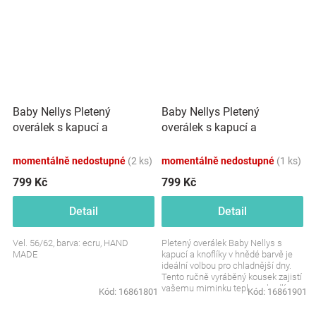
Baby Nellys Pletený
Baby Nellys Pletený
overálek s kapucí a
overálek s kapucí a
knoflíčky Hand Made, ecru
knoflíčky Hand Made, hnědý
momentálně nedostupné
(2 ks)
momentálně nedostupné
(1 ks)
799 Kč
799 Kč
Detail
Detail
Vel. 56/62, barva: ecru, HAND
Pletený overálek Baby Nellys s
MADE
kapucí a knoflíky v hnědé barvě je
ideální volbou pro chladnější dny.
Tento ručně vyráběný kousek zajistí
vašemu miminku teplo, pohodlí a
Kód:
16861801
Kód:
16861901
styl....