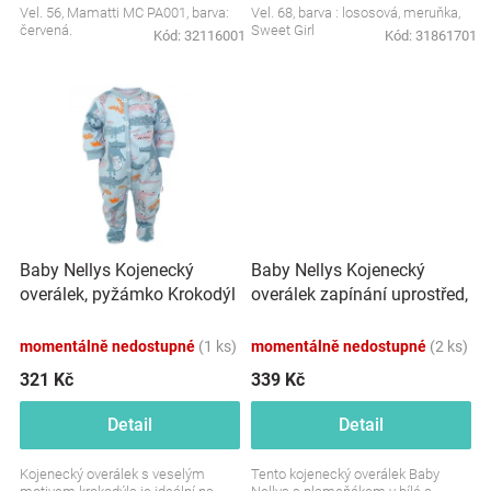
Vel. 56, Mamatti MC PA001, barva:
Vel. 68, barva : lososová, meruňka,
Značky
červená.
Sweet Girl
Kód:
32116001
Kód:
31861701
Blog
Hračkářství
Přihlášení
Baby Nellys Kojenecký
Baby Nellys Kojenecký
overálek, pyžámko Krokodýl
overálek zapínání uprostřed,
Eda, mint
Plameňák - bílá/růžová
momentálně nedostupné
(1 ks)
momentálně nedostupné
(2 ks)
321 Kč
339 Kč
Detail
Detail
Kojenecký overálek s veselým
Tento kojenecký overálek Baby