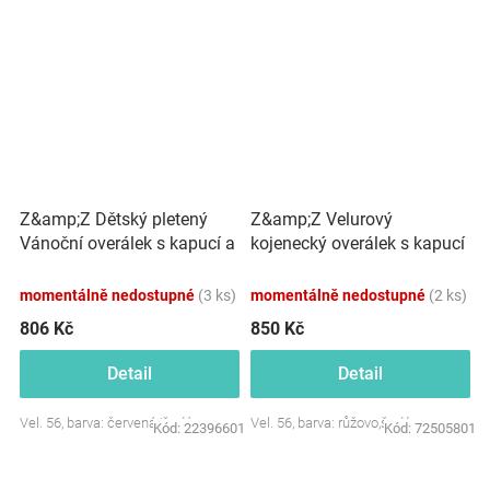
Z&amp;Z Dětský pletený
Z&amp;Z Velurový
Vánoční overálek s kapucí a
kojenecký overálek s kapucí
knoflíčky Baby Sob, červený
a oušky - růžovo,šedý
momentálně nedostupné
(3 ks)
momentálně nedostupné
(2 ks)
806 Kč
850 Kč
Detail
Detail
Vel. 56, barva: červená/šedá
Vel. 56, barva: růžovo,šedý
Kód:
22396601
Kód:
72505801