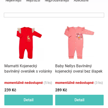
Nejlevnější
Nejdražší
Nejprodávanější
Abecedně
z
e
Hračky
n
í
a
V
p
ý
r
p
o
zábava
i
d
s
u
pro
p
k
r
t
děti
o
ů
Mamatti Kojenecký
Baby Nellys Bavlněný
d
bavlněný overálek s volánky
kojenecký overal bez šlapek
u
Těhotenské
Vánoce, červený
Sweet Girl, losos, meruňka
k
momentálně nedostupné
(5 ks)
momentálně nedostupné
(3 ks)
t
oblečení
ů
239 Kč
289 Kč
Detail
Detail
Novinky