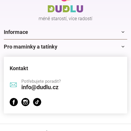
t
í
méně starostí, více radostí
Informace
Pro maminky a tatínky
Kontakt
Potřebujete poradit?
info@dudlu.cz