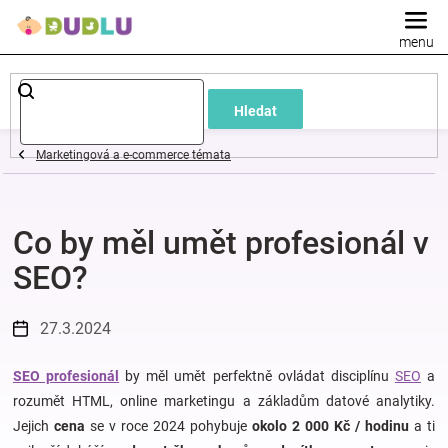
Přejít
na
obsah
Dětské
Hledat
a
Marketingová a e-commerce témata
kojenecké
Co by měl umět profesionál v
oblečení
SEO?
Pokojíček
27.3.2024
a
SEO profesionál
by měl umět perfektně ovládat disciplínu
SEO
a
kojenecká
rozumět HTML, online marketingu a základům datové analytiky.
Jejich
cena
se v roce 2024 pohybuje
okolo 2 000 Kč / hodinu
a ti
výbava