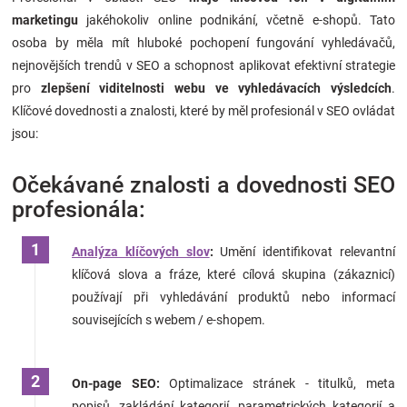
Značky
marketingu
jakéhokoliv online podnikání, včetně e-shopů. Tato
osoba by měla mít hluboké pochopení fungování vyhledávačů,
nejnovějších trendů v SEO a schopnost aplikovat efektivní strategie
Blog
pro
zlepšení viditelnosti webu ve vyhledávacích výsledcích
.
Klíčové dovednosti a znalosti, které by měl profesionál v SEO ovládat
Hračkářství
jsou:
Přihlášení
Očekávané znalosti a dovednosti SEO
profesionála:
Analýza klíčových slov
:
Umění identifikovat relevantní
klíčová slova a fráze, které cílová skupina (zákaznicí)
používají při vyhledávání produktů nebo informací
souvisejících s webem / e-shopem.
On-page SEO:
Optimalizace stránek - titulků, meta
popisů, zakládání kategorií, parametrických kategorií a