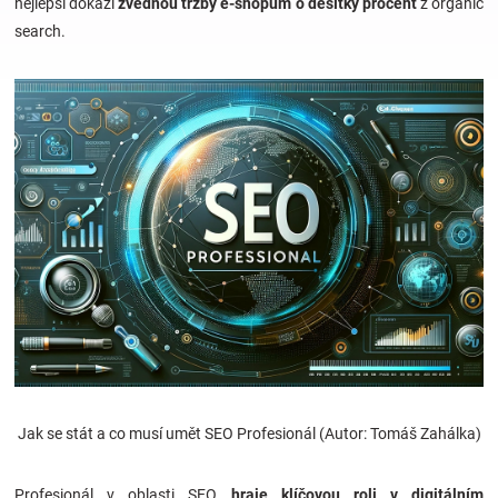
nejlepší dokáží
zvednou tržby e-shopům o desítky procent
z organic
search.
Hračky
a
zábava
pro
děti
Těhotenské
oblečení
Jak se stát a co musí umět SEO Profesionál (Autor: Tomáš Zahálka)
Novinky
Profesionál v oblasti SEO
hraje klíčovou roli v digitálním