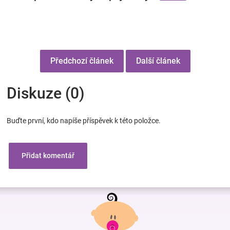
Předchozí článek
Další článek
Diskuze (0)
Buďte první, kdo napíše příspěvek k této položce.
Přidat komentář
Z
á
p
a