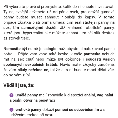
Při výběru té pravé si promyslete, kolik do ní chcete investovat.
Ty nejlevnější seženete už od pár stovek, pro dražší gumové
panny budete muset sáhnout hlouběji do kapsy. V tomto
případě zkrátka platí přímá úměra; čím
realističtější panny na
sex, tím samozřejmě dražší.
Již zmíněné robotické panny,
které jsou hyperrealistické můžete sehnat i za několik desítek
až stovek tisíc.
Nemusíte být
nutně jen
single
muž, abyste si nafukovací pannu
pořídili. Přijde vám vhod také kdykoliv vaše
partnerka
nebude
mít na sex chuť nebo může být dokonce i
součástí vašich
společných sexuálních hrátek
. Navíc máte vždycky zaručené,
že vám
nikdy neřekne ne
, takže si s ní budete moci dělat vše,
co se vám zlíbí.
Věděli jste, že:
umělé panny
mají zpravidla k dispozici
anální, vaginální
a orální otvor
na penetraci
erotické panny
dokáží
pomoci se sebevědomím
a s
udržením erekce při sexu