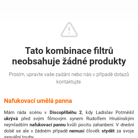
Hračky
a
zábava
pro
děti
Těhotenské
Nafukovací umělá panna
oblečení
Mám ráda scénu v
Discopříběhu 2
, kdy Ladislav Potměšil
ukrývá
před svým filmovým synem Rudolfem Hrušínským
nejmladším
nafukovací pannu
kvůli pocitu zahanbení. V dnešní
Novinky
době se ale v žádném případě
nemusí
člověk
stydět
za svoje
sexuální touhy.