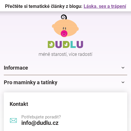
Přečtěte si tematické články z blogu:
Láska, sex a trápení
Z
á
p
a
t
í
méně starostí, více radostí
Informace
Pro maminky a tatínky
Kontakt
Potřebujete poradit?
info@dudlu.cz