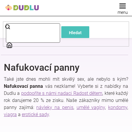
Přejít
na
obsah
Dětské
Hledat
a
kojenecké
Nafukovací panny
oblečení
Také jste dnes mohli mít skvělý sex, ale nebylo s kým?
Pokojíček
Nafukovací
panna
vás nezklame! Vyberte si z nabídky na
Dudlu a
podpoříte s námi nadaci Radost dětem
, které každý
rok darujeme 20 % ze zisku. Naše zákazníky mimo umělé
a
panny zajímá:
návleky na penis
,
umělé vagíny
,
kondomy
,
viagra
a
erotické sady
.
kojenecká
výbava