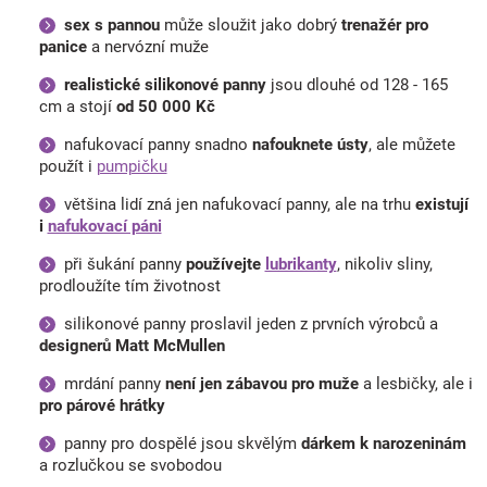
sex s pannou
může sloužit jako dobrý
trenažér pro
panice
a nervózní muže
realistické silikonové panny
jsou dlouhé od 128 - 165
cm a stojí
od 50 000 Kč
nafukovací panny snadno
nafouknete ústy
, ale můžete
použít i
pumpičku
většina lidí zná jen nafukovací panny, ale na trhu
existují
i
nafukovací páni
při šukání panny
používejte
lubrikanty
, nikoliv sliny,
prodloužíte tím životnost
silikonové panny proslavil jeden z prvních výrobců a
designerů Matt McMullen
mrdání panny
není jen zábavou pro muže
a lesbičky, ale i
pro párové hrátky
panny pro dospělé jsou skvělým
dárkem k narozeninám
a rozlučkou se svobodou