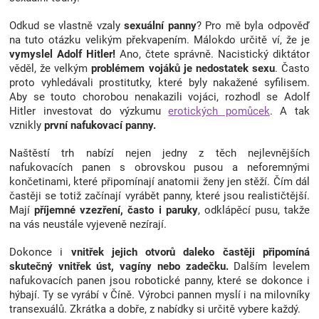
Značky
Odkud se vlastně vzaly
sexuální panny
? Pro mě byla odpověď
na tuto otázku velikým překvapením. Málokdo určitě ví, že je
Blog
vymyslel Adolf Hitler!
Ano, čtete správně. Nacistický diktátor
věděl, že velkým
problémem vojáků je nedostatek sexu
. Často
proto vyhledávali prostitutky, které byly nakažené syfilisem.
Hračkářství
Aby se touto chorobou nenakazili vojáci, rozhodl se Adolf
Hitler investovat do výzkumu
erotických pomůcek
. A tak
vznikly
první nafukovací panny.
Přihlášení
Naštěstí trh nabízí nejen jedny z těch nejlevnějších
nafukovacích panen s obrovskou pusou a neforemnými
končetinami, které připomínají anatomii ženy jen stěží. Čím dál
častěji se totiž začínají vyrábět panny, které jsou realističtější.
Mají
příjemné vzezření, často i paruky
, odklápěcí pusu, takže
na vás neustále vyjeveně nezírají.
Dokonce i
vnitřek jejich otvorů daleko častěji připomíná
skutečný vnitřek úst, vagíny nebo zadečku.
Dalším levelem
nafukovacích panen jsou robotické panny, které se dokonce i
hýbají. Ty se vyrábí v Číně. Výrobci pannen myslí i na milovníky
transexuálů. Zkrátka a dobře, z nabídky si určitě vybere každý.