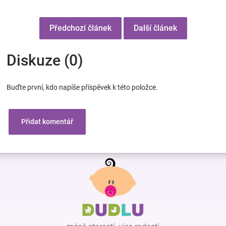
Předchozí článek
Další článek
Diskuze (0)
Buďte první, kdo napíše příspěvek k této položce.
Přidat komentář
Z
á
p
a
t
í