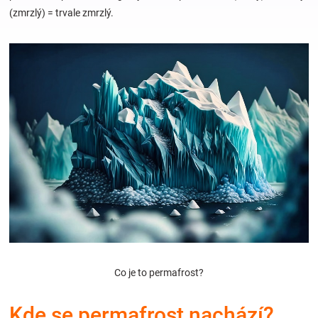
(zmrzlý) = trvale zmrzlý.
Hračky
a
zábava
pro
děti
Těhotenské
oblečení
Co je to permafrost?
Novinky
Kde se permafrost nachází?