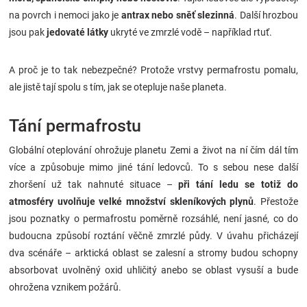
na povrch i nemoci jako je
antrax nebo sněť slezinná
. Další hrozbou
jsou pak
jedovaté látky
ukryté ve zmrzlé vodě – například rtuť.
A proč je to tak nebezpečné? Protože vrstvy permafrostu pomalu,
ale jistě tají spolu s tím, jak se otepluje naše planeta.
Tání permafrostu
Globální oteplování ohrožuje planetu Zemi a život na ní čím dál tím
více a způsobuje mimo jiné tání ledovců. To s sebou nese další
zhoršení už tak nahnuté situace –
při tání ledu se totiž do
atmosféry uvolňuje velké množství skleníkových plynů
. Přestože
jsou poznatky o permafrostu poměrně rozsáhlé, není jasné, co do
budoucna způsobí roztání věčně zmrzlé půdy. V úvahu přicházejí
dva scénáře – arktická oblast se zalesní a stromy budou schopny
absorbovat uvolněný oxid uhličitý anebo se oblast vysuší a bude
ohrožena vznikem požárů.