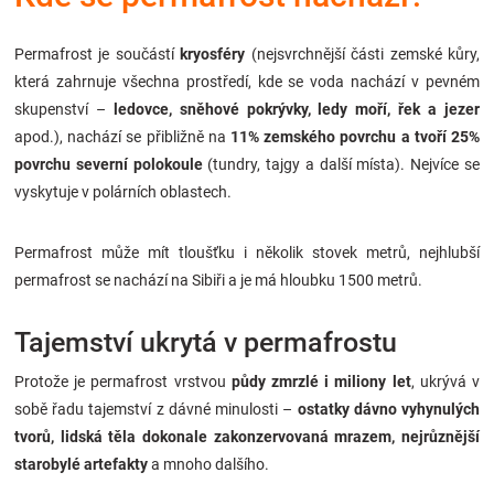
Značky
Permafrost je součástí
kryosféry
(nejsvrchnější části zemské kůry,
Blog
která zahrnuje všechna prostředí, kde se voda nachází v pevném
skupenství –
ledovce, sněhové pokrývky, ledy moří, řek a jezer
apod.), nachází se přibližně na
11% zemského povrchu a tvoří 25%
Hračkářství
povrchu severní polokoule
(tundry, tajgy a další místa). Nejvíce se
vyskytuje v polárních oblastech.
Přihlášení
Permafrost může mít tloušťku i několik stovek metrů, nejhlubší
permafrost se nachází na Sibiři a je má hloubku 1500 metrů.
Tajemství ukrytá v permafrostu
Protože je permafrost vrstvou
půdy zmrzlé i miliony let
, ukrývá v
sobě řadu tajemství z dávné minulosti –
ostatky dávno vyhynulých
tvorů, lidská těla dokonale zakonzervovaná mrazem, nejrůznější
starobylé artefakty
a mnoho dalšího.