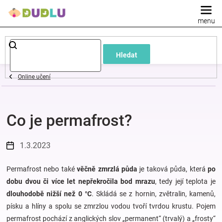
Přejít
na
obsah
Dětské
Hledat
a
Online učení
kojenecké
Co je permafrost?
oblečení
Pokojíček
1.3.2023
a
Permafrost nebo také
věčně zmrzlá půda
je taková půda, která
po
dobu dvou či více let nepřekročila bod mrazu
, tedy její teplota je
dlouhodobě nižší než 0 °C
. Skládá se z hornin, zvětralin, kamenů,
kojenecká
písku a hlíny a spolu se zmrzlou vodou tvoří tvrdou krustu. Pojem
permafrost pochází z anglických slov „permanent“ (trvalý) a „frosty“
výbava