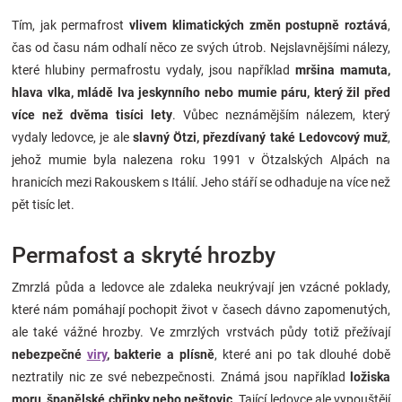
Tím, jak permafrost
vlivem klimatických změn postupně roztává
,
čas od času nám odhalí něco ze svých útrob. Nejslavnějšími nálezy,
které hlubiny permafrostu vydaly, jsou například
mršina mamuta,
hlava vlka, mládě lva jeskynního nebo mumie páru, který žil před
více než dvěma tisíci lety
. Vůbec neznámějším nálezem, který
vydaly ledovce, je ale
slavný Ötzi, přezdívaný také Ledovcový muž
,
jehož mumie byla nalezena roku 1991 v Ötzalských Alpách na
hranicích mezi Rakouskem s Itálií. Jeho stáří se odhaduje na více než
pět tisíc let.
Permafost a skryté hrozby
Zmrzlá půda a ledovce ale zdaleka neukrývají jen vzácné poklady,
které nám pomáhají pochopit život v časech dávno zapomenutých,
ale také vážné hrozby. Ve zmrzlých vrstvách půdy totiž přežívají
nebezpečné
viry
, bakterie a plísně
, které ani po tak dlouhé době
neztratily nic ze své nebezpečnosti. Známá jsou například
ložiska
moru, španělské chřipky nebo neštovic
. Tající ledovce ale vypouštějí