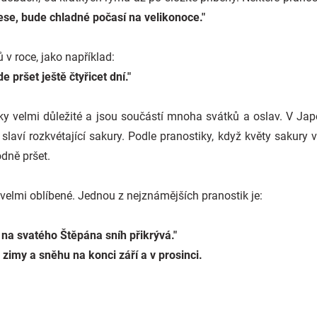
lese, bude chladné počasí na velikonoce."
ů v roce, jako například:
 pršet ještě čtyřicet dní."
ky velmi důležité a jsou součástí mnoha svátků a oslav. V Jap
slaví rozkvétající sakury. Podle pranostiky, když květy sakury v
dně pršet.
 velmi oblíbené. Jednou z nejznámějších pranostik je:
 na svatého Štěpána sníh přikrývá."
zimy a sněhu na konci září a v prosinci.