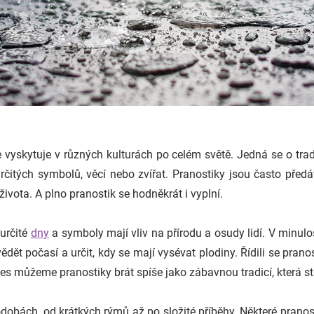
 se vyskytuje v různých kulturách po celém světě. Jedná se o tra
určitých symbolů, věcí nebo zvířat. Pranostiky jsou často před
ota. A plno pranostik se hodněkrát i vyplní.
 určité
dny
a symboly mají vliv na přírodu a osudy lidí. V minulos
dět počasí a určit, kdy se mají vysévat plodiny. Řídili se prano
es můžeme pranostiky brát spíše jako zábavnou tradicí, která st
dobách, od krátkých rýmů až po složité příběhy. Některé pranost