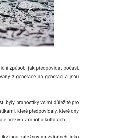
diční způsob, jak předpovídat počasí,
ávány z generace na generaci a jsou
ti byly pranostiky velmi důležité pro
stikami, které předpovídaly, které dny
ále přežívá v mnoha kulturách.
iky jsou založeny na zvířatech, jako