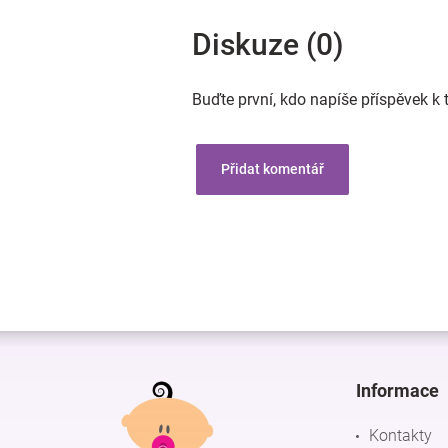
Diskuze (0)
Buďte první, kdo napíše příspěvek k 
Přidat komentář
Z
á
p
Informace
a
t
Kontakty