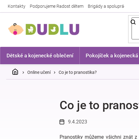
Přejít
Kontakty
Podporujeme Radost dětem
Brigády a spolupráce
Nej
na
obsah
Dětské a kojenecké oblečení
Pokojíček a kojenecká
Domů
Online učení
Co je to pranostika?
Co je to pranos
9.4.2023
Pranostiky můžeme všichni znát z 