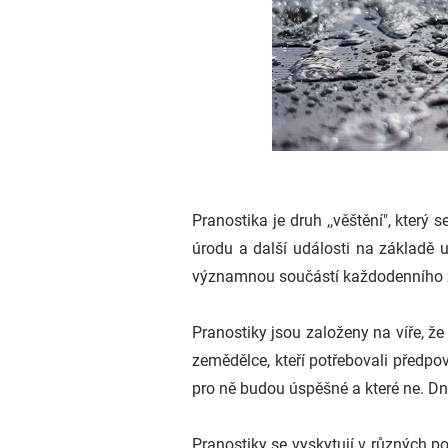
Pranostika je druh ,,věštění", který
úrodu a další události na základě 
významnou součástí každodenního živ
Pranostiky jsou založeny na víře, že
zemědělce, kteří potřebovali předpově
pro ně budou úspěšné a které ne. Dn
Pranostiky se vyskytují v různých po