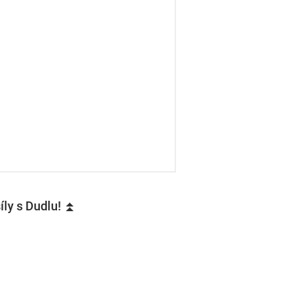
íly s Dudlu! ⏫