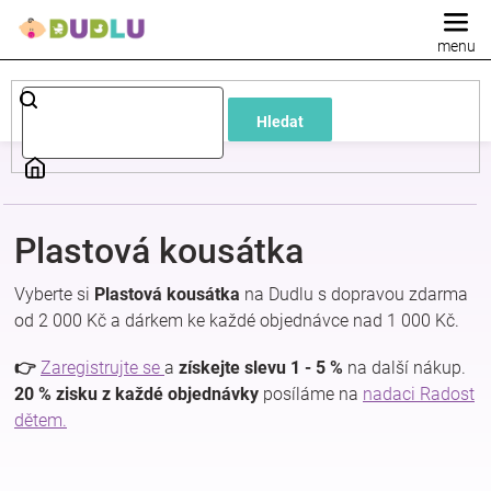
Přejít
na
obsah
Dětské
Hledat
a
kojenecké
Plastová kousátka
oblečení
Vyberte si
Plastová kousátka
na Dudlu s dopravou zdarma
Pokojíček
od 2 000 Kč a dárkem ke každé objednávce nad 1 000 Kč.
👉
Zaregistrujte se
a
získejte slevu 1 - 5 %
na další nákup.
a
20 % zisku z každé objednávky
posíláme na
nadaci Radost
dětem.
kojenecká
výbava