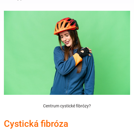
Hračky
a
zábava
pro
děti
Těhotenské
Centrum cystické fibrózy?
oblečení
Cystická fibróza
Novinky