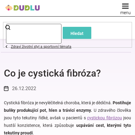
Přejít
na
obsah
Dětské
Hledat
a
Zdraví životní styl a sportovní témata
kojenecké
Co je cystická fibróza?
oblečení
Pokojíček
26.12.2022
a
Cystická fibróza je nevyléčitelná choroba, která je dědičná.
Postihuje
buňky produkující pot, hlen a trávicí enzymy.
U zdravého člověka
jsou tyto tekutiny řídké, avšak u pacientů s
cystickou fibrózou
jsou
kojenecká
hustší konzistence, která způsobuje
ucpávání cest, kterými tyto
tekutiny proudí
.
výbava