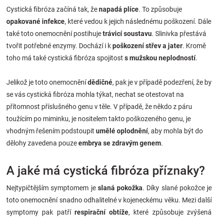
Cystická fibróza začíná tak, že
napadá plíce
. To způsobuje
Značky
opakované infekce
, které vedou k jejich následnému poškození. Dále
také toto onemocnění postihuje
trávicí soustavu
. Slinivka přestává
Blog
tvořit potřebné enzymy. Dochází i k
poškození střev a jater
. Kromě
toho má také cystická fibróza spojitost
s mužskou neplodností
.
Hračkářství
Jelikož je toto onemocnění
dědičné
, pak je v případě podezření, že by
Přihlášení
se vás cystická fibróza mohla týkat, nechat se otestovat na
přítomnost příslušného genu v těle. V případě, že někdo z páru
toužícím po miminku, je nositelem takto poškozeného genu, je
vhodným řešením podstoupit
umělé oplodnění
, aby mohla být do
dělohy zavedena pouze
embrya se zdravým genem
.
A jaké má cystická fibróza příznaky?
Nejtypičtějším symptomem je
slaná pokožka
. Díky slané pokožce je
toto onemocnění snadno odhalitelné v kojeneckému věku. Mezi další
symptomy pak patří
respirační obtíže
, které způsobuje zvýšená