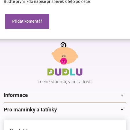
Buďte první, kdo napíše příspěvek k této položce.
Přidat komentář
Z
á
p
a
t
í
méně starostí, více radostí
Informace
Pro maminky a tatínky