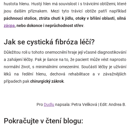
hustota hlenu. Hustý hlen má souvislost i s trávicími obtížemi, které
jsou dalším příznakem. Mezi tyto trávicí obtíže patří například
páchnoucí stolice, ztráta chuti k jídlu, otoky v břišní oblasti, silná
zácpa
, nebo dokonce i neprůchodnost střev
.
Jak se cystická fibróza léčí?
Důležitou roli u tohoto onemocnění hraje její včasné diagnostikování
a zahájení léčby. Pak je šance na to, že pacient může vést naprosto
normální život, s minimálními omezeními. Součástí léčby je užívání
léků na ředění hlenu, dechová rehabilitace a v závažnějších
případech pak
chirurgický zákrok
.
Pro
Dudlu
napsala: Petra Velíková | Edit: Andrea B.
Pokračujte v čtení blogu: