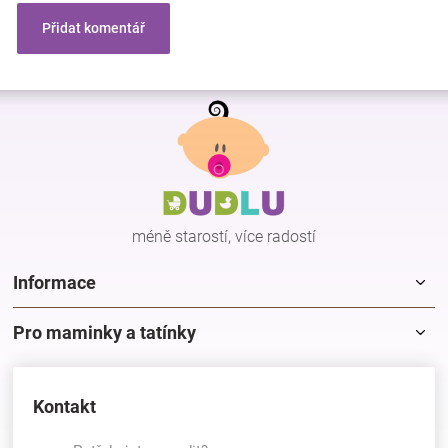
Přidat komentář
Z
á
p
a
t
í
méně starostí, více radostí
Informace
Pro maminky a tatínky
Kontakt