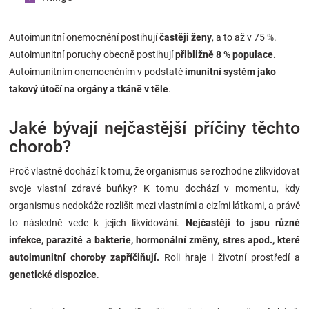
Autoimunitní onemocnění postihují
častěji ženy
, a to až v 75 %.
Autoimunitní poruchy obecně postihují
přibližně 8 % populace.
Autoimunitním onemocněním v podstatě
imunitní systém jako
takový útočí na orgány a tkáně v těle
.
Jaké bývají nejčastější příčiny těchto
chorob?
Proč vlastně dochází k tomu, že organismus se rozhodne zlikvidovat
svoje vlastní zdravé buňky? K tomu dochází v momentu, kdy
organismus nedokáže rozlišit mezi vlastními a cizími látkami, a právě
to následně vede k jejich likvidování.
Nejčastěji to jsou různé
infekce, parazité a bakterie, hormonální změny, stres apod., které
autoimunitní choroby zapříčiňují.
Roli hraje i životní prostředí a
genetické dispozice
.