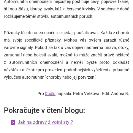
Autoimunitní onemocnění nejčastěji postihuje cévy, pojivové tkáně,
štítnou žlázu, klouby, svaly, kůži a červené krvinky. V současné době
rozlišujeme téměř stovku autoimunitních poruch.
Příznaky těchto onemocnění se nedají paušalizovat. Každá z chorob
má svoje specifické příznaky. Mohou vás ovšem zarazit různé
varovné signály. Pokud se tak u vás objeví nadměrná únava, otoky,
zarudnutí nebo bolesti svalů, možná to může značit právě některé
z autoimunitních onemocnění a neměli byste proto odkládat
návštěvu u lékaře pro provedení podrobnějších vyšetření a případné
vyloučení autoimunitní choroby nebo její potvrzení.
Pro
Dudlu
napsala: Petra Velíková | Edit: Andrea B.
Pokračujte v čtení blogu:
Jak na zdravý životní styl?