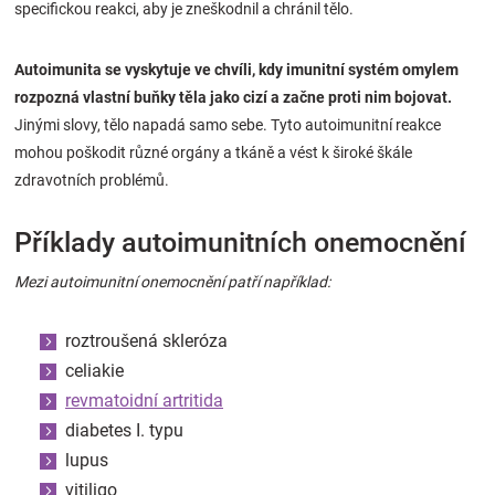
specifickou reakci, aby je zneškodnil a chránil tělo.
Značky
Autoimunita se vyskytuje ve chvíli, kdy imunitní systém omylem
Blog
rozpozná vlastní buňky těla jako cizí a začne proti nim bojovat.
Jinými slovy, tělo napadá samo sebe. Tyto autoimunitní reakce
Hračkářství
mohou poškodit různé orgány a tkáně a vést k široké škále
zdravotních problémů.
Přihlášení
Příklady autoimunitních onemocnění
Mezi autoimunitní onemocnění patří například:
roztroušená skleróza
celiakie
revmatoidní artritida
diabetes I. typu
lupus
vitiligo