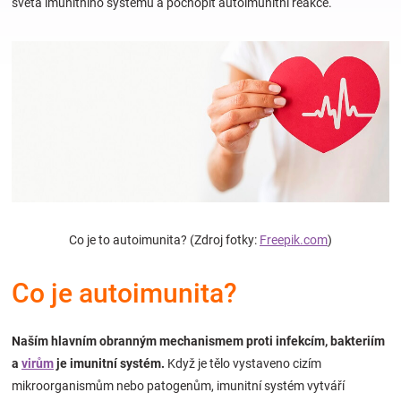
světa imunitního systému a pochopit autoimunitní reakce.
Hračky
a
zábava
pro
děti
Co je to autoimunita? (Zdroj fotky:
Freepik.com
)
Těhotenské
Co je autoimunita?
oblečení
Naším hlavním obranným mechanismem proti infekcím, bakteriím
a
virům
je imunitní systém.
Když je tělo vystaveno cizím
Novinky
mikroorganismům nebo patogenům, imunitní systém vytváří