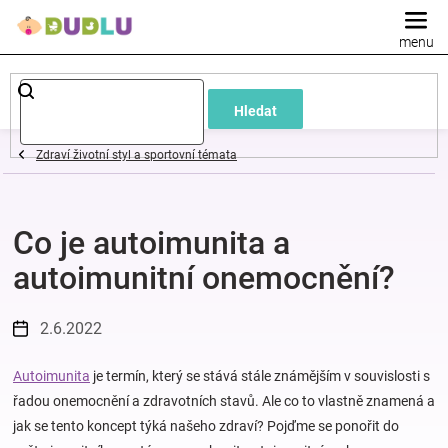
Přejít
na
obsah
Dětské
Hledat
a
Zdraví životní styl a sportovní témata
kojenecké
Co je autoimunita a
oblečení
autoimunitní onemocnění?
Pokojíček
2.6.2022
a
Autoimunita
je termín, který se stává stále známějším v souvislosti s
kojenecká
řadou onemocnění a zdravotních stavů. Ale co to vlastně znamená a
jak se tento koncept týká našeho zdraví? Pojďme se ponořit do
výbava