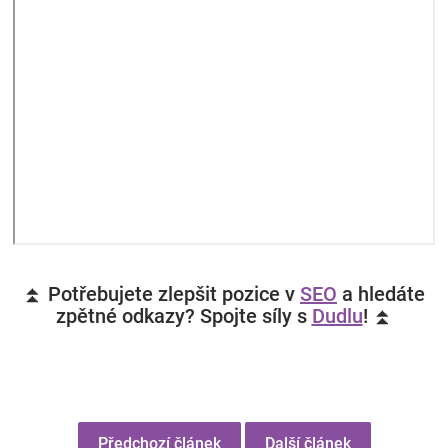
⏫ Potřebujete zlepšit pozice v
SEO
a hledáte
zpětné odkazy? Spojte síly s
Dudlu
! ⏫
Předchozí článek
Další článek