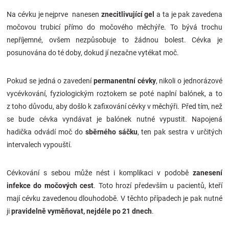
Na cévku je nejprve nanesen
znecitlivující gel
a ta je pak zavedena
močovou trubicí přímo do močového měchýře. To bývá trochu
nepříjemné, ovšem nezpůsobuje to žádnou bolest. Cévka je
posunována do té doby, dokud jí nezačne vytékat moč.
Pokud se jedná o zavedení
permanentní cévky
, nikoli o jednorázové
vycévkování, fyziologickým roztokem se poté naplní balónek, a to
z toho důvodu, aby došlo k zafixování cévky v měchýři. Před tím, než
se bude cévka vyndávat je balónek nutné vypustit. Napojená
hadička odvádí moč do
sběrného sáčku
, ten pak sestra v určitých
intervalech vypouští.
Cévkování s sebou může nést i komplikaci v podobě
zanesení
infekce do močových cest
. Toto hrozí především u pacientů, kteří
mají cévku zavedenou dlouhodobě. V těchto případech je pak nutné
ji
pravidelně vyměňovat, nejdéle po 21 dnech
.