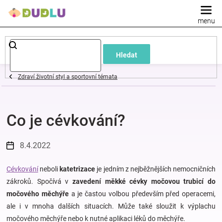
Přejít
na
obsah
Dětské
Hledat
a
Zdraví životní styl a sportovní témata
kojenecké
Co je cévkování?
oblečení
Pokojíček
8.4.2022
a
Cévkování
neboli
katetrizace
je jedním z nejběžnějších nemocničních
zákroků. Spočívá v
zavedení měkké cévky močovou trubicí do
močového měchýře
a je častou volbou především před operacemi,
kojenecká
ale i v mnoha dalších situacích. Může také sloužit k výplachu
močového měchýře nebo k nutné aplikaci léků do měchýře.
výbava