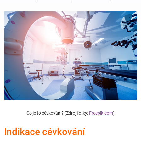
Hračky
a
zábava
pro
děti
Těhotenské
Co je to cévkování? (Zdroj fotky:
Freepik.com
)
oblečení
Indikace cévkování
Novinky