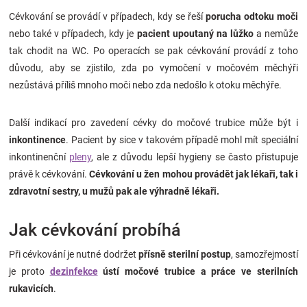
Značky
Cévkování se provádí v případech, kdy se řeší
porucha odtoku moči
nebo také v případech, kdy je
pacient upoutaný na lůžko
a nemůže
Blog
tak chodit na WC. Po operacích se pak cévkování provádí z toho
důvodu, aby se zjistilo, zda po vymočení v močovém měchýři
nezůstává příliš mnoho moči nebo zda nedošlo k otoku měchýře.
Hračkářství
Přihlášení
Další indikací pro zavedení cévky do močové trubice může být i
inkontinence
. Pacient by sice v takovém případě mohl mít speciální
inkontinenční
pleny
, ale z důvodu lepší hygieny se často přistupuje
právě k cévkování.
Cévkování u žen mohou provádět jak lékaři, tak i
zdravotní sestry, u mužů pak ale výhradně lékaři.
Jak cévkování probíhá
Při cévkování je nutné dodržet
přísně sterilní postup
, samozřejmostí
je proto
dezinfekce
ústí močové trubice a práce ve sterilních
rukavicích
.