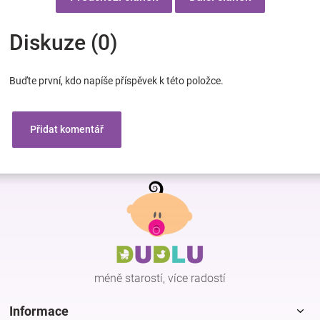
Diskuze (0)
Buďte první, kdo napíše příspěvek k této položce.
Přidat komentář
Z
á
p
a
t
í
méně starostí, více radostí
Informace