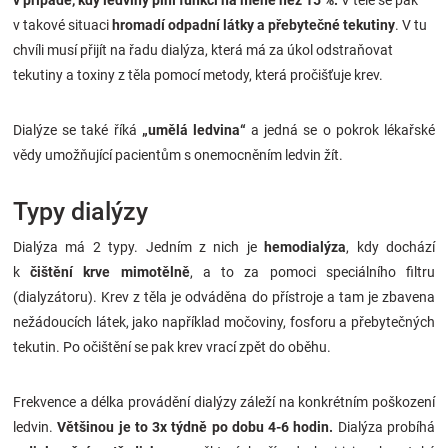
v případě, kdy ledviny plní funkci na méně než 15 %.
V těle se pak
Značky
v takové situaci
hromadí odpadní látky a přebytečné tekutiny
. V tu
chvíli musí přijít na řadu dialýza, která má za úkol odstraňovat
Blog
tekutiny a toxiny z těla pomocí metody, která pročišťuje krev.
Hračkářství
Dialýze se také říká
„umělá ledvina“
a jedná se o pokrok lékařské
vědy umožňující pacientům s onemocněním ledvin žít.
Přihlášení
Typy dialýzy
Dialýza má 2 typy. Jedním z nich je
hemodialýza
, kdy dochází
k
čištění krve mimotělně
, a to za pomoci speciálního filtru
(dialyzátoru). Krev z těla je odváděna do přístroje a tam je zbavena
nežádoucích látek, jako například močoviny, fosforu a přebytečných
tekutin. Po očištění se pak krev vrací zpět do oběhu.
Frekvence a délka provádění dialýzy záleží na konkrétním poškození
ledvin.
Většinou je to 3x týdně po dobu 4-6 hodin.
Dialýza probíhá