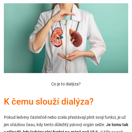
Hračky
a
zábava
pro
děti
Co je to dialýza?
Těhotenské
K čemu slouží dialýza?
oblečení
Pokud ledviny částečně nebo zcela přestávají plnit svoji funkci, je už
Novinky
jen otázkou času, kdy tento důležitý párový orgán selže.
Je tomu tak