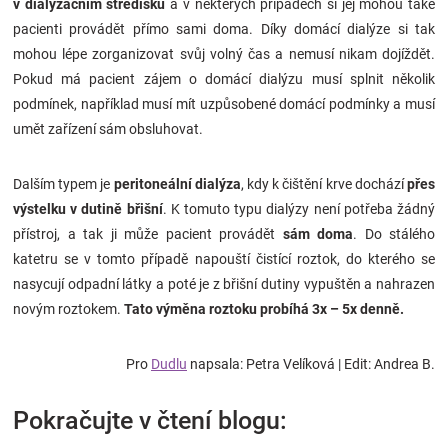
v dialyzačním středisku
a v některých případech si jej mohou také
pacienti provádět přímo sami doma. Díky domácí dialýze si tak
mohou lépe zorganizovat svůj volný čas a nemusí nikam dojíždět.
Pokud má pacient zájem o domácí dialýzu musí splnit několik
podmínek, například musí mít uzpůsobené domácí podmínky a musí
umět zařízení sám obsluhovat.
Dalším typem je
peritoneální dialýza
, kdy k čištění krve dochází
přes
výstelku v dutině břišní
. K tomuto typu dialýzy není potřeba žádný
přístroj, a tak ji může pacient provádět
sám doma
. Do stálého
katetru se v tomto případě napouští čistící roztok, do kterého se
nasycují odpadní látky a poté je z břišní dutiny vypuštěn a nahrazen
novým roztokem.
Tato výměna roztoku probíhá 3x – 5x denně.
Pro
Dudlu
napsala: Petra Velíková | Edit: Andrea B.
Pokračujte v čtení blogu: