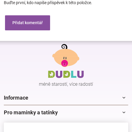
Buďte první, kdo napíše příspěvek k této položce.
Přidat komentář
Z
á
p
a
t
í
méně starostí, více radostí
Informace
Pro maminky a tatínky