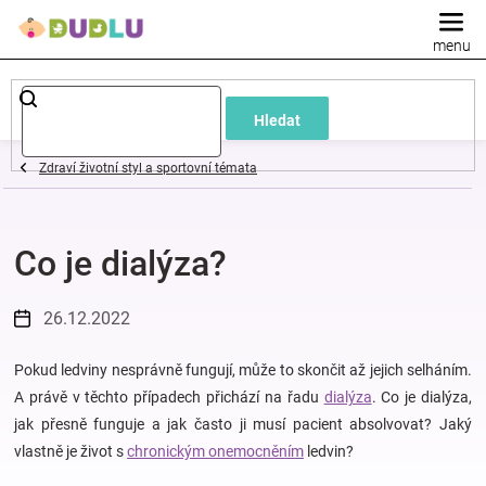
Přejít
na
obsah
Dětské
Hledat
a
Zdraví životní styl a sportovní témata
kojenecké
Co je dialýza?
oblečení
Pokojíček
26.12.2022
a
Pokud ledviny nesprávně fungují, může to skončit až jejich selháním.
A právě v těchto případech přichází na řadu
dialýza
. Co je dialýza,
jak přesně funguje a jak často ji musí pacient absolvovat? Jaký
kojenecká
vlastně je život s
chronickým onemocněním
ledvin?
výbava