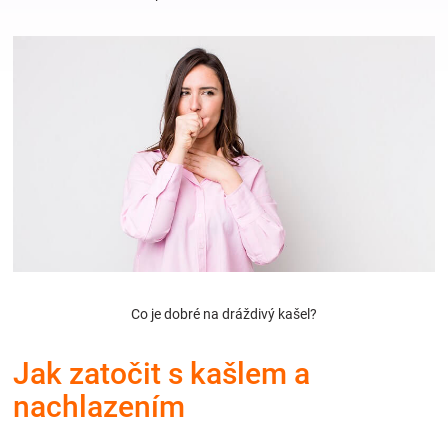
Hračky
a
zábava
pro
děti
Těhotenské
Co je dobré na dráždivý kašel?
oblečení
Jak zatočit s kašlem a
nachlazením
Novinky