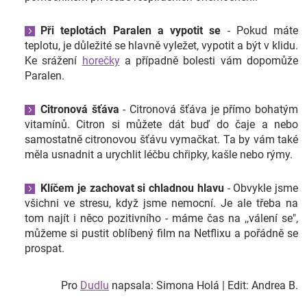
Při teplotách Paralen a vypotit se
- Pokud máte
teplotu, je důležité se hlavně vyležet, vypotit a být v klidu.
Ke srážení
horečky
a případně bolesti vám dopomůže
Paralen.
Citronová šťáva
- Citronová šťáva je přímo bohatým
vitamínů. Citron si můžete dát buď do čaje a nebo
samostatně citronovou šťávu vymačkat. Ta by vám také
měla usnadnit a urychlit léčbu chřipky, kašle nebo rýmy.
Klíčem je zachovat si chladnou hlavu
- Obvykle jsme
všichni ve stresu, když jsme nemocní. Je ale třeba na
tom najít i něco pozitivního - máme čas na ,,válení se",
můžeme si pustit oblíbený film na Netflixu a pořádně se
prospat.
Pro
Dudlu
napsala: Simona Holá | Edit: Andrea B.