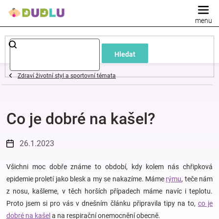
Přejít
na
obsah
Dětské
Hledat
a
Zdraví životní styl a sportovní témata
kojenecké
Co je dobré na kašel?
oblečení
Pokojíček
26.1.2023
a
Všichni moc dobře známe to období, kdy kolem nás chřipková
epidemie proletí jako blesk a my se nakazíme. Máme
rýmu
, teče nám
z nosu, kašleme, v těch horších případech máme navíc i teplotu.
kojenecká
Proto jsem si pro vás v dnešním článku připravila tipy na to,
co je
dobré na kašel
a na respirační onemocnění obecně.
výbava