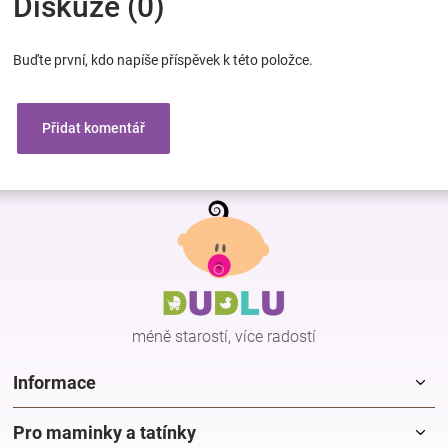
Diskuze (0)
Buďte první, kdo napíše příspěvek k této položce.
Přidat komentář
Z
á
p
a
t
í
méně starostí, více radostí
Informace
Pro maminky a tatínky