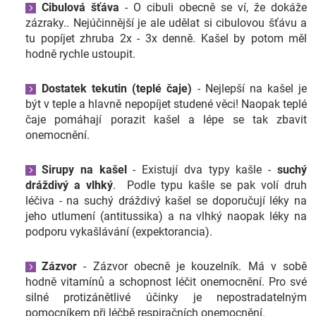
Cibulová šťáva
- O cibuli obecně se ví, že dokáže
Značky
zázraky.. Nejúčinnější je ale udělat si cibulovou šťávu a
tu popíjet zhruba 2x - 3x denně. Kašel by potom měl
Blog
hodně rychle ustoupit.
Dostatek tekutin (teplé čaje)
- Nejlepší na kašel je
Hračkářství
být v teple a hlavně nepopíjet studené věci! Naopak teplé
čaje pomáhají porazit kašel a lépe se tak zbavit
Přihlášení
onemocnění.
Sirupy na kašel
- Existují dva typy kašle -
suchý
dráždivý a vlhký
. Podle typu kašle se pak volí druh
léčiva - na suchý dráždivý kašel se doporučují léky na
jeho utlumení (antitussika) a na vlhký naopak léky na
podporu vykašlávání (expektorancia).
Zázvor
- Zázvor obecně je kouzelník. Má v sobě
hodně vitamínů a schopnost léčit onemocnění. Pro své
silné protizánětlivé účinky je nepostradatelným
pomocníkem při léčbě respiračních onemocnění.