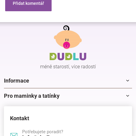
Přidat komentář
Z
á
p
a
t
í
méně starostí, více radostí
Informace
Pro maminky a tatínky
Kontakt
Potřebujete poradit?