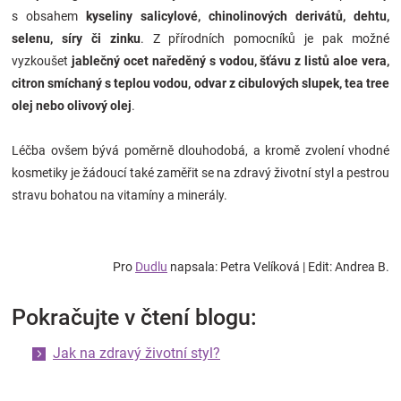
s obsahem
kyseliny salicylové, chinolinových derivátů, dehtu,
selenu, síry či zinku
. Z přírodních pomocníků je pak možné
vyzkoušet
jablečný ocet naředěný s vodou, šťávu z listů aloe vera,
citron smíchaný s teplou vodou, odvar z cibulových slupek, tea tree
olej nebo olivový olej
.
Léčba ovšem bývá poměrně dlouhodobá, a kromě zvolení vhodné
kosmetiky je žádoucí také zaměřit se na zdravý životní styl a pestrou
stravu bohatou na vitamíny a minerály.
Pro
Dudlu
napsala: Petra Velíková | Edit: Andrea B.
Pokračujte v čtení blogu:
Jak na zdravý životní styl?