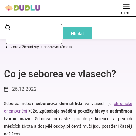
Přejít
na
obsah
Dětské
Hledat
a
Zdraví životní styl a sportovní témata
kojenecké
Co je seborea ve vlasech?
oblečení
Pokojíček
26.12.2022
a
Seborea neboli
seboroická dermatitida
ve vlasech je
chronické
onemocnění
kůže.
Způsobuje svědění pokožky hlavy a nadměrnou
tvorbu mazu.
Seborea nejčastěji postihuje kojence v prvních
kojenecká
měsících života a dospělé osoby, přičemž muži jsou postiženi častěji
než ženy.
výbava