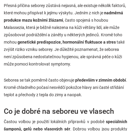
Přesná příčina seborey zůstává nejasná, ale existuje několik faktorů,
Značky
které mohou přispívat k jejímu výskytu. Jedním z nich je
nadměrná
produkce mazu kožními žlázami
, často spojená s houbou
Blog
Malassezia, která je běžně nalezena na kůži většiny lidí, ale může
způsobovat podráždění a záněty u některých jedinců. Kromě toho
Hračkářství
mohou
genetické predispozice, hormonální fluktuace a stres
také
zvýšit riziko vzniku seborey. Je důležité poznamenat, že seborea
Přihlášení
není způsobena nedostatečnou hygienou, ale správná péče o kůži
může pomoci kontrolovat symptomy.
Seborea se tak poměrně často objevuje
především v zimním období
.
Kromě chladného počasí nesvědčí pokožce hlavy ani časté střídání
teplot a přechody z tepla do zimy a naopak.
Co je dobré na seboreu ve vlasech
Častou volbou je použití lokálních přípravků v podobě
speciálních
šamponů, gelů nebo vlasových sér
. Dobrou volbou jsou produkty