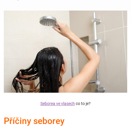
Hračky
a
zábava
pro
děti
Těhotenské
Seborea ve vlasech
co to je?
oblečení
Příčiny seborey
Novinky