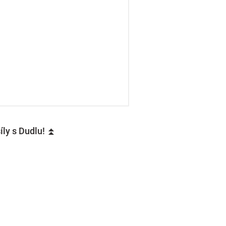
íly s Dudlu! ⏫