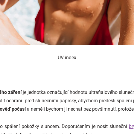
UV index
vého záření
je jednotka označující hodnotu ultrafialového slune
olit ochranu před slunečními paprsky, abychom předešli spálení
ověď počasí
a neměli bychom ji nechat bez povšimnutí, protože j
iko spálení pokožky sluncem. Doporučením je nosit sluneční
br