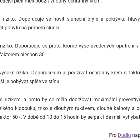
větlejší pleti měli použít vhodný ochranný krém.
 riziko. Doporučuje se nosit sluneční brýle a pokrývku hlavy
ýbat pobytu na přímém slunci.
riziko. Doporučuje se proto, kromě výše uvedených opatření v
faktorem alespoň 30.
vysoké riziko. Doporučením je používat ochranný krém s fakt
ší je pobývat spíše ve stínu.
m rizikem, a proto by se měla dodržovat maximální preventivn
elkého klobouku, triko s dlouhým rukávem, dlouhé kalhoty a 
t faktor 50+. V době od 10 do 15 hodin by se pak lidé měli vyhýb
Pro
Dudlu
naps