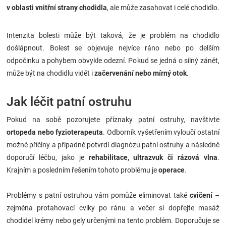
v oblasti vnitřní strany chodidla
, ale může zasahovat i celé chodidlo.
Intenzita bolesti může být taková, že je problém na chodidlo
došlápnout. Bolest se objevuje nejvíce ráno nebo po delším
odpočinku a pohybem obvykle odezní. Pokud se jedná o silný zánět,
může být na chodidlu vidět i
začervenání nebo mírný otok
.
Jak léčit patní ostruhu
Pokud na sobě pozorujete příznaky patní ostruhy, navštivte
ortopeda nebo fyzioterapeuta
. Odborník vyšetřením vyloučí ostatní
možné příčiny a případně potvrdí diagnózu patní ostruhy a následně
doporučí léčbu, jako je
rehabilitace, ultrazvuk či rázová vlna
.
Krajním a posledním řešením tohoto problému je
operace
.
Problémy s patní ostruhou vám pomůže eliminovat také
cvičení
–
zejména protahovací cviky po ránu a večer si dopřejte masáž
chodidel krémy nebo gely určenými na tento problém. Doporučuje se