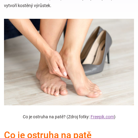
vytvoří kostěný výrůstek.
Hračky
a
zábava
pro
děti
Těhotenské
oblečení
Co je ostruha na patě? (Zdroj fotky:
Freepik.com
)
Novinky
Co je ostruha na patě