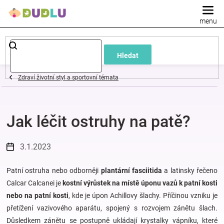
Přejít
na
obsah
Dětské
Hledat
a
Zdraví životní styl a sportovní témata
kojenecké
Jak léčit ostruhy na patě?
oblečení
Pokojíček
3.1.2023
a
Patní ostruha nebo odborněji
plantární fasciitida
a latinsky řečeno
Calcar Calcanei je
kostní výrůstek na místě úponu vazů k patní kosti
nebo na patní kosti
, kde je úpon Achillovy šlachy. Příčinou vzniku je
kojenecká
přetížení vazivového aparátu, spojený s rozvojem zánětu šlach.
Důsledkem zánětu se postupně ukládají krystalky vápníku, které
výbava