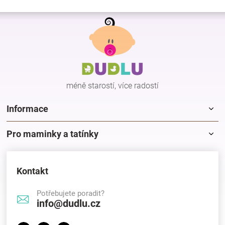
Z
á
p
a
t
í
méně starostí, více radostí
Informace
Pro maminky a tatínky
Kontakt
Potřebujete poradit?
info@dudlu.cz