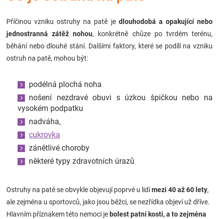
Značky
Příčinou vzniku ostruhy na patě je
dlouhodobá a opakující nebo
jednostranná zátěž nohou
, konkrétně chůze po tvrdém terénu,
Blog
běhání nebo dlouhé stání. Dalšími faktory, které se podílí na vzniku
ostruh na patě, mohou být:
Hračkářství
podélná plochá noha
Přihlášení
nošení nezdravé obuvi s úzkou špičkou nebo na
vysokém podpatku
nadváha,
cukrovka
zánětlivé choroby
některé typy zdravotních úrazů
Ostruhy na patě se obvykle objevují poprvé u lidí
mezi 40 až 60 lety
,
ale zejména u sportovců, jako jsou běžci, se nezřídka objeví už dříve.
Hlavním příznakem této nemoci je
bolest patní kosti, a to zejména