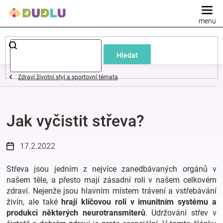
Přejít
na
obsah
Dětské
Hledat
a
Zdraví životní styl a sportovní témata
kojenecké
Jak vyčistit střeva?
oblečení
Pokojíček
17.2.2022
Střeva jsou jedním z nejvíce zanedbávaných orgánů v
a
našem těle, a přesto mají zásadní roli v našem celkovém
zdraví. Nejenže jsou hlavním místem trávení a vstřebávání
kojenecká
živin, ale také
hrají klíčovou roli v imunitním systému a
produkci některých neurotransmiterů
. Udržování střev v
výbava