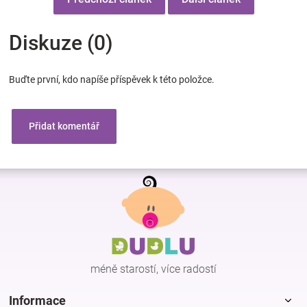
Diskuze (0)
Buďte první, kdo napíše příspěvek k této položce.
Přidat komentář
Z
á
p
a
t
í
méně starostí, více radostí
Informace