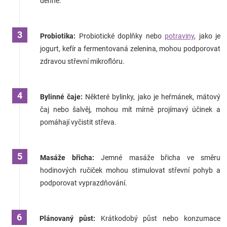
denně.
Probiotika:
Probiotické doplňky nebo
potraviny
, jako je
jogurt, kefír a fermentovaná zelenina, mohou podporovat
zdravou střevní mikroflóru.
Bylinné čaje:
Některé bylinky, jako je heřmánek, mátový
čaj nebo šalvěj, mohou mít mírně projímavý účinek a
pomáhají vyčistit střeva.
Masáže břicha:
Jemné masáže břicha ve směru
hodinových ručiček mohou stimulovat střevní pohyb a
podporovat vyprazdňování.
Plánovaný půst:
Krátkodobý půst nebo konzumace