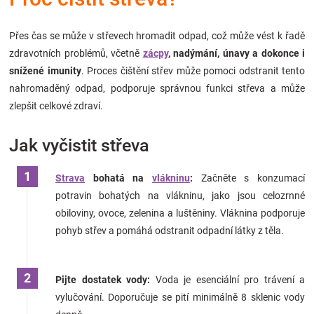
Značky
Přes čas se může v střevech hromadit odpad, což může vést k řadě
Blog
zdravotních problémů, včetně
zácpy
, nadýmání, únavy a dokonce i
snížené imunity
. Proces čištění střev může pomoci odstranit tento
Hračkářství
nahromaděný odpad, podporuje správnou funkci střeva a může
zlepšit celkové zdraví.
Přihlášení
Jak vyčistit střeva
Strava
bohatá na
vlákninu
:
Začněte s konzumací
potravin bohatých na vlákninu, jako jsou celozrnné
obiloviny, ovoce, zelenina a luštěniny. Vláknina podporuje
pohyb střev a pomáhá odstranit odpadní látky z těla.
Pijte dostatek vody:
Voda je esenciální pro trávení a
vylučování. Doporučuje se pití minimálně 8 sklenic vody