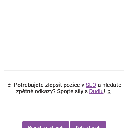
⏫ Potřebujete zlepšit pozice v
SEO
a hledáte
zpětné odkazy? Spojte síly s
Dudlu
! ⏫
Předchozí článek
Další článek