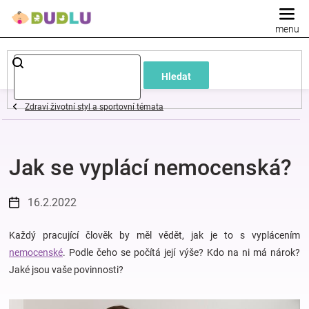
Přejít
na
obsah
Dětské
Hledat
a
Zdraví životní styl a sportovní témata
kojenecké
Jak se vyplácí nemocenská?
oblečení
Pokojíček
16.2.2022
a
Každý pracující člověk by měl vědět, jak je to s vyplácením
nemocenské
. Podle čeho se počítá její výše? Kdo na ni má nárok?
Jaké jsou vaše povinnosti?
kojenecká
výbava