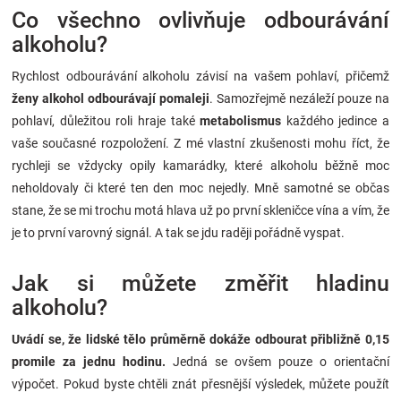
Co všechno ovlivňuje odbourávání
alkoholu?
Rychlost odbourávání alkoholu závisí na vašem pohlaví, přičemž
ženy alkohol odbourávají pomaleji
. Samozřejmě nezáleží pouze na
pohlaví, důležitou roli hraje také
metabolismus
každého jedince a
vaše současné rozpoložení. Z mé vlastní zkušenosti mohu říct, že
rychleji se vždycky opily kamarádky, které alkoholu běžně moc
neholdovaly či které ten den moc nejedly. Mně samotné se občas
stane, že se mi trochu motá hlava už po první skleničce vína a vím, že
je to první varovný signál. A tak se jdu raději pořádně vyspat.
Jak si můžete změřit hladinu
alkoholu?
Uvádí se, že lidské tělo průměrně dokáže odbourat přibližně 0,15
promile za jednu hodinu.
Jedná se ovšem pouze o orientační
výpočet. Pokud byste chtěli znát přesnější výsledek, můžete použít