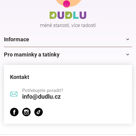
a
t
í
méně starostí, více radostí
Informace
Pro maminky a tatínky
Kontakt
Potřebujete poradit?
info@dudlu.cz