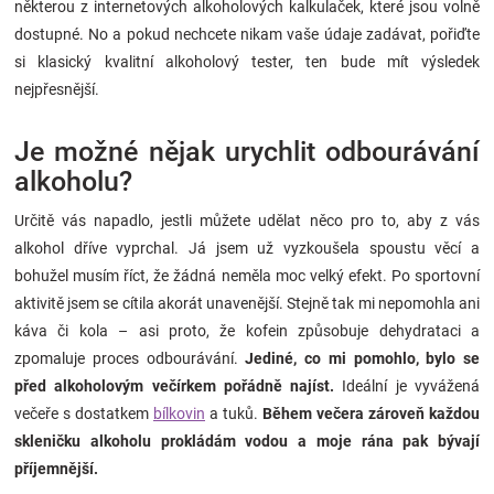
některou z internetových alkoholových kalkulaček, které jsou volně
dostupné. No a pokud nechcete nikam vaše údaje zadávat, pořiďte
si klasický kvalitní alkoholový tester, ten bude mít výsledek
nejpřesnější.
Je možné nějak urychlit odbourávání
alkoholu?
Určitě vás napadlo, jestli můžete udělat něco pro to, aby z vás
alkohol dříve vyprchal. Já jsem už vyzkoušela spoustu věcí a
bohužel musím říct, že žádná neměla moc velký efekt. Po sportovní
aktivitě jsem se cítila akorát unavenější. Stejně tak mi nepomohla ani
káva či kola – asi proto, že kofein způsobuje dehydrataci a
zpomaluje proces odbourávání.
Jediné, co mi pomohlo, bylo se
před alkoholovým večírkem pořádně najíst.
Ideální je vyvážená
večeře s dostatkem
bílkovin
a tuků.
Během večera zároveň každou
skleničku alkoholu prokládám vodou a moje rána pak bývají
příjemnější.