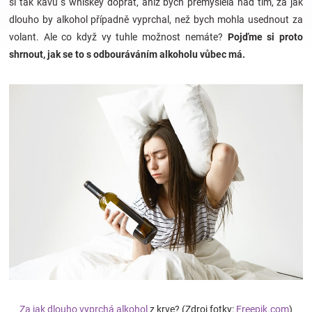
si tak kávu s whiskey dopřát, aniž bych přemýšlela nad tím, za jak
dlouho by alkohol případně vyprchal, než bych mohla usednout za
Hračky
volant. Ale co když vy tuhle možnost nemáte?
Pojďme si proto
shrnout, jak se to s odbouráváním alkoholu vůbec má.
a
zábava
pro
děti
Těhotenské
oblečení
Novinky
Za jak dlouho vyprchá alkohol
z krve? (Zdroj fotky:
Freepik.com
)