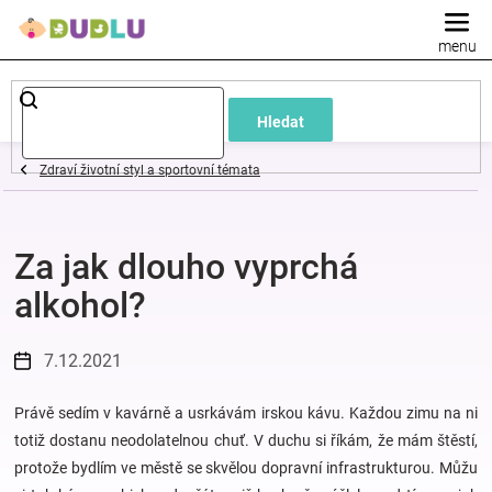
Přejít
na
obsah
Dětské
Hledat
a
Zdraví životní styl a sportovní témata
kojenecké
Za jak dlouho vyprchá
oblečení
alkohol?
Pokojíček
7.12.2021
a
Právě sedím v kavárně a usrkávám irskou kávu. Každou zimu na ni
kojenecká
totiž dostanu neodolatelnou chuť. V duchu si říkám, že mám štěstí,
protože bydlím ve městě se skvělou dopravní infrastrukturou. Můžu
výbava