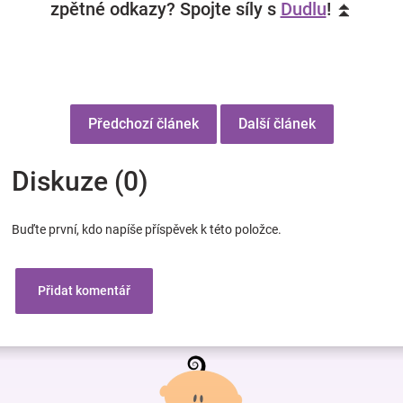
zpětné odkazy? Spojte síly s
Dudlu
! ⏫
Předchozí článek
Další článek
Diskuze (0)
Buďte první, kdo napíše příspěvek k této položce.
Přidat komentář
Z
á
p