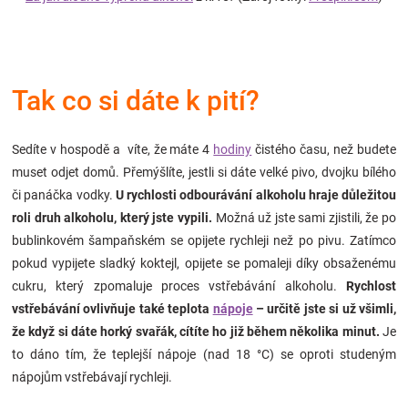
Značky
Blog
Tak co si dáte k pití?
Hračkářství
Sedíte v hospodě a víte, že máte 4
hodiny
čistého času, než budete
Přihlášení
muset odjet domů. Přemýšlíte, jestli si dáte velké pivo, dvojku bílého
či panáčka vodky.
U rychlosti odbourávání alkoholu hraje důležitou
roli druh alkoholu, který jste vypili.
Možná už jste sami zjistili, že po
bublinkovém šampaňském se opijete rychleji než po pivu. Zatímco
pokud vypijete sladký koktejl, opijete se pomaleji díky obsaženému
cukru, který zpomaluje proces vstřebávání alkoholu.
Rychlost
vstřebávání ovlivňuje také teplota
nápoje
– určitě jste si už všimli,
že když si dáte horký svařák, cítíte ho již během několika minut.
Je
to dáno tím, že teplejší nápoje (nad 18 °C) se oproti studeným
nápojům vstřebávají rychleji.