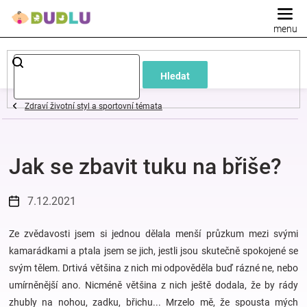
Přejít
na
obsah
Dětské
Hledat
a
Zdraví životní styl a sportovní témata
kojenecké
Jak se zbavit tuku na břiše?
oblečení
Pokojíček
7.12.2021
a
Ze zvědavosti jsem si jednou dělala menší průzkum mezi svými
kamarádkami a ptala jsem se jich, jestli jsou skutečně spokojené se
svým tělem. Drtivá většina z nich mi odpověděla buď rázné ne, nebo
kojenecká
umírněnější ano. Nicméně většina z nich ještě dodala, že by rády
zhubly na nohou, zadku, břichu... Mrzelo mě, že spousta mých
výbava