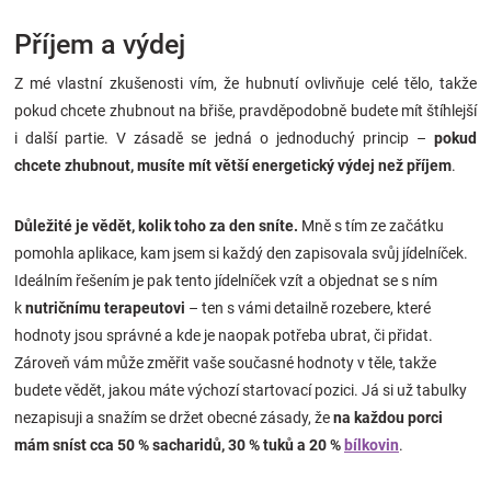
Příjem a výdej
Z mé vlastní zkušenosti vím, že hubnutí ovlivňuje celé tělo, takže
pokud chcete zhubnout na břiše, pravděpodobně budete mít štíhlejší
i další partie. V zásadě se jedná o jednoduchý princip –
pokud
chcete zhubnout, musíte mít větší energetický výdej než příjem
.
Důležité je vědět, kolik toho za den sníte.
Mně s tím ze začátku
pomohla aplikace, kam jsem si každý den zapisovala svůj jídelníček.
Ideálním řešením je pak tento jídelníček vzít a objednat se s ním
k
nutričnímu terapeutovi
– ten s vámi detailně rozebere, které
hodnoty jsou správné a kde je naopak potřeba ubrat, či přidat.
Zároveň vám může změřit vaše současné hodnoty v těle, takže
budete vědět, jakou máte výchozí startovací pozici. Já si už tabulky
nezapisuji a snažím se držet obecné zásady, že
na každou porci
mám sníst cca 50 % sacharidů, 30 % tuků a 20 %
bílkovin
.