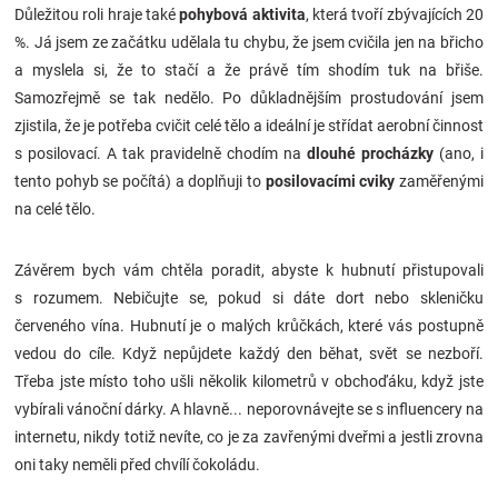
Důležitou roli hraje také
pohybová aktivita
, která tvoří zbývajících 20
%. Já jsem ze začátku udělala tu chybu, že jsem cvičila jen na břicho
a myslela si, že to stačí a že právě tím shodím tuk na břiše.
Samozřejmě se tak nedělo. Po důkladnějším prostudování jsem
zjistila, že je potřeba cvičit celé tělo a ideální je střídat aerobní činnost
s posilovací. A tak pravidelně chodím na
dlouhé procházky
(ano, i
tento pohyb se počítá) a doplňuji to
posilovacími cviky
zaměřenými
na celé tělo.
Závěrem bych vám chtěla poradit, abyste k hubnutí přistupovali
s rozumem. Nebičujte se, pokud si dáte dort nebo skleničku
červeného vína. Hubnutí je o malých krůčkách, které vás postupně
vedou do cíle. Když nepůjdete každý den běhat, svět se nezboří.
Třeba jste místo toho ušli několik kilometrů v obchoďáku, když jste
vybírali vánoční dárky. A hlavně... neporovnávejte se s influencery na
internetu, nikdy totiž nevíte, co je za zavřenými dveřmi a jestli zrovna
oni taky neměli před chvílí čokoládu.