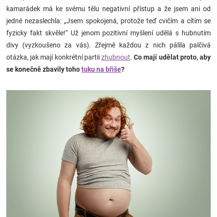
kamarádek má ke svému tělu negativní přístup a že jsem ani od
jedné nezaslechla: „Jsem spokojená, protože teď cvičím a cítím se
Hračky
fyzicky fakt skvěle!“ Už jenom pozitivní myšlení udělá s hubnutím
divy (vyzkoušeno za vás). Zřejmě každou z nich pálila palčivá
a
otázka, jak mají konkrétní partii
zhubnout
.
Co mají udělat proto, aby
se konečně zbavily toho
tuku na břiše
?
zábava
pro
děti
Těhotenské
oblečení
Novinky