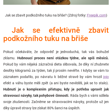
Značky
Jak se zbavit podkožního tuku na břiše? (Zdroj fotky:
Freepik.com
)
Blog
Jak se efektivně zbavit
Hračkářství
podkožního tuku na břiše
Přihlášení
Pokud očekáváte, že odpověď je jednoduchá, tak vás bohužel
zklamu.
Hubnoucí proces není otázkou týdne, ale spíš měsíců.
Pokud by vám nějaká zázračná dieta slibovala, že díky ní zhubnete
desítky kilogramů za týden, tak jí prosím nevěřte. I kdyby se vám to
zázrakem podařilo, po návratu k běžné stravě by vám hrozil
jojo
efekt a váhu byste měli zpět (a ani byste nevěděli, jak se to stalo).
Hubnutí je o komplexním přístupu, kdy je potřeba upravit jak
stravovací návyky, tak pohybové činnosti.
Ráda bych s vámi sdílela
svoje zkušenosti. Začněme se stravovacími návyky, protože už jen
díky úpravě stravy lze získat 80% šanci na úspěch.