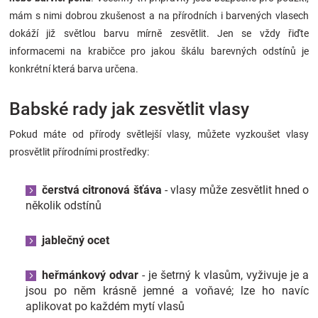
mám s nimi dobrou zkušenost a na přírodních i barvených vlasech
dokáží již světlou barvu mírně zesvětlit. Jen se vždy řiďte
informacemi na krabičce pro jakou škálu barevných odstínů je
konkrétní která barva určena.
Babské rady jak zesvětlit vlasy
Pokud máte od přírody světlejší vlasy, můžete vyzkoušet vlasy
prosvětlit přírodními prostředky:
čerstvá citronová šťáva
- vlasy může zesvětlit hned o
několik odstínů
jablečný ocet
heřmánkový odvar
- je šetrný k vlasům, vyživuje je a
jsou po něm krásně jemné a voňavé; lze ho navíc
aplikovat po každém mytí vlasů