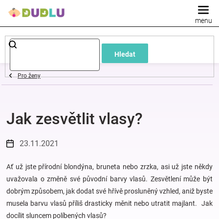
Přejít
na
obsah
Dětské
Hledat
a
Pro ženy
kojenecké
Jak zesvětlit vlasy?
oblečení
Pokojíček
23.11.2021
a
Ať už jste přírodní blondýna, bruneta nebo zrzka, asi už jste někdy
uvažovala o změně své původní barvy vlasů. Zesvětlení může být
dobrým způsobem, jak dodat své hřívě prosluněný vzhled, aniž byste
kojenecká
musela barvu vlasů příliš drasticky měnit nebo utratit majlant. Jak
docílit sluncem políbených vlasů?
výbava