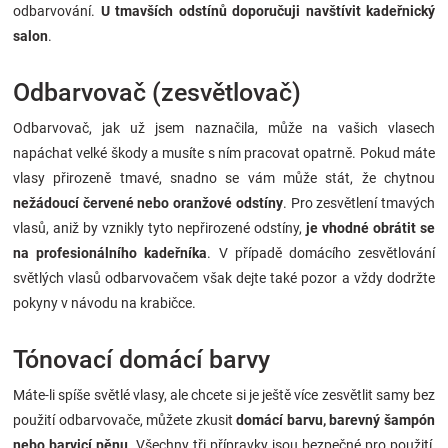
odbarvování.
U tmavších odstínů doporučuji navštívit kadeřnický
salon
.
Odbarvovač (zesvětlovač)
Odbarvovač, jak už jsem naznačila, může na vašich vlasech
napáchat velké škody a musíte s ním pracovat opatrně. Pokud máte
vlasy přirozeně tmavé, snadno se vám může stát, že chytnou
nežádoucí červené nebo oranžové odstíny
. Pro zesvětlení tmavých
vlasů, aniž by vznikly tyto nepřirozené odstíny,
je vhodné obrátit se
na profesionálního kadeřníka
. V případě domácího zesvětlování
světlých vlasů odbarvovačem však dejte také pozor a vždy dodržte
pokyny v návodu na krabičce.
Tónovací domácí barvy
Máte-li spíše světlé vlasy, ale chcete si je ještě více zesvětlit samy bez
použití odbarvovače, můžete zkusit
domácí barvu, barevný šampón
nebo barvicí pěnu
. Všechny tři přípravky jsou bezpečné pro použití,