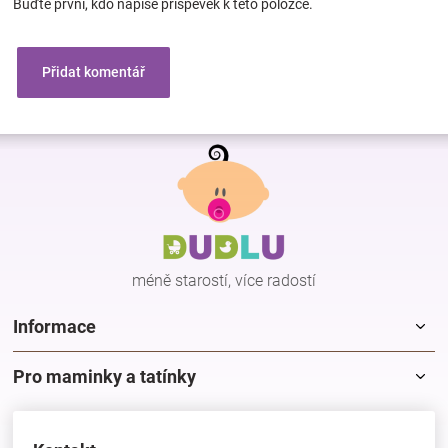
Buďte první, kdo napíše příspěvek k této položce.
Přidat komentář
Z
á
p
a
t
í
méně starostí, více radostí
Informace
Pro maminky a tatínky