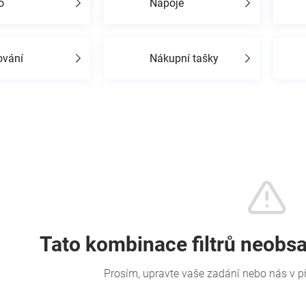
o
Nápoje
ování
Nákupní tašky