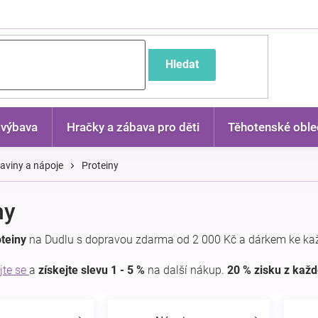
častější dotazy
Hledat
 výbava
Hračky a zábava pro děti
Těhotenské oble
aviny a nápoje
Proteiny
ny
teiny
na Dudlu s dopravou zdarma od 2 000 Kč a dárkem ke ka
jte se
a
získejte slevu 1 - 5 %
na další nákup.
20 % zisku z kaž