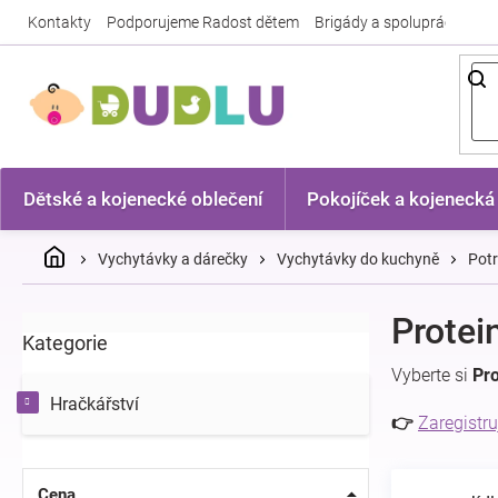
Přejít
Kontakty
Podporujeme Radost dětem
Brigády a spolupráce
Nej
na
obsah
Dětské a kojenecké oblečení
Pokojíček a kojenecká
Domů
Vychytávky a dárečky
Vychytávky do kuchyně
Potr
P
Protei
Kategorie
Přeskočit
o
kategorie
s
Vyberte si
Pro
t
Hračkářství
r
👉
Zaregistru
a
n
n
Cena