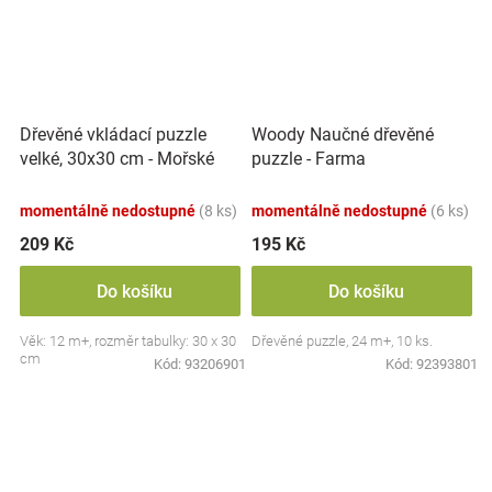
Dřevěné vkládací puzzle
Woody Naučné dřevěné
velké, 30x30 cm - Mořské
puzzle - Farma
zvířátka
momentálně nedostupné
(8 ks)
momentálně nedostupné
(6 ks)
209 Kč
195 Kč
Do košíku
Do košíku
Věk: 12 m+, rozměr tabulky: 30 x 30
Dřevěné puzzle, 24 m+, 10 ks.
cm
Kód:
93206901
Kód:
92393801