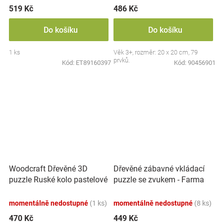
519 Kč
486 Kč
Do košíku
Do košíku
1 ks
Věk 3+, rozměr: 20 x 20 cm, 79
prvků.
Kód:
ET89160397
Kód:
90456901
Woodcraft Dřevěné 3D
Dřevěné zábavné vkládací
puzzle Ruské kolo pastelové
puzzle se zvukem - Farma
momentálně nedostupné
(1 ks)
momentálně nedostupné
(8 ks)
470 Kč
449 Kč