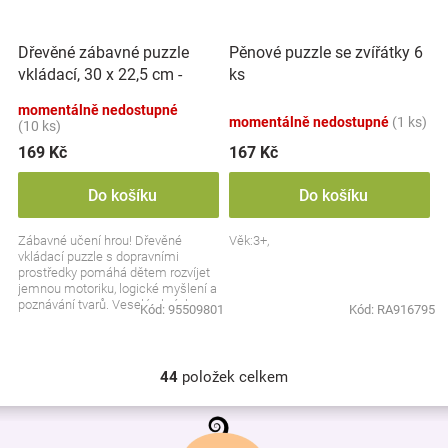
Dřevěné zábavné puzzle
Pěnové puzzle se zvířátky 6
vkládací, 30 x 22,5 cm -
ks
Dopravní prostředky
momentálně nedostupné
momentálně nedostupné
(1 ks)
(10 ks)
169 Kč
167 Kč
Do košíku
Do košíku
Zábavné učení hrou! Dřevěné
Věk:3+,
vkládací puzzle s dopravními
prostředky pomáhá dětem rozvíjet
jemnou motoriku, logické myšlení a
poznávání tvarů. Veselé obrázky
Kód:
95509801
Kód:
RA916795
autíček, lodí a...
44
položek celkem
O
v
Z
l
á
á