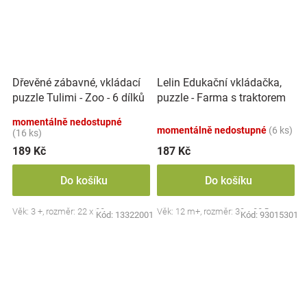
Dřevěné zábavné, vkládací
Lelin Edukační vkládačka,
puzzle Tulimi - Zoo - 6 dílků
puzzle - Farma s traktorem
momentálně nedostupné
momentálně nedostupné
(6 ks)
(16 ks)
189 Kč
187 Kč
Do košíku
Do košíku
Věk: 3 +, rozměr: 22 x 22 cm
Věk: 12 m+, rozměr: 30 x 22,5 cm.
Kód:
13322001
Kód:
93015301