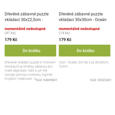
Dřevěné zábavné puzzle
Dřevěné zábavné puzzle
vkládací 30x22,5cm -
vkládací 30x30cm - Oceán
Dinosauři
II.
momentálně nedostupné
momentálně nedostupné
(41 ks)
(14 ks)
179 Kč
179 Kč
Do košíku
Do košíku
Dřevěné vkládací puzzle s motivem
Vzor - Oceán, 63146, cca 30x30cm,
dinosaurů je skvělou zábavou pro
Tulimi
malé objevitele. Děti si při hře
rozvíjejí jemnou motoriku, logické
myšlení i trpělivost. Veselé barvy a
Kód:
94809801
Kód:
33022401
hravý...