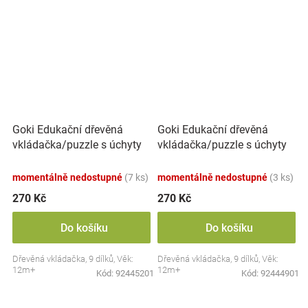
Goki Edukační dřevěná
Goki Edukační dřevěná
vkládačka/puzzle s úchyty
vkládačka/puzzle s úchyty
Lesní zvířátka
Mořský svět
momentálně nedostupné
(7 ks)
momentálně nedostupné
(3 ks)
270 Kč
270 Kč
Do košíku
Do košíku
Dřevěná vkládačka, 9 dílků, Věk:
Dřevěná vkládačka, 9 dílků, Věk:
12m+
12m+
Kód:
92445201
Kód:
92444901