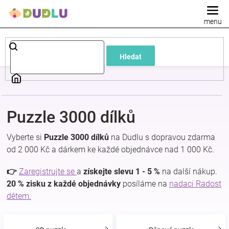
Přejít
na
obsah
Dětské
Hledat
a
kojenecké
Puzzle 3000 dílků
oblečení
Vyberte si
Puzzle 3000 dílků
na Dudlu s dopravou zdarma
Pokojíček
od 2 000 Kč a dárkem ke každé objednávce nad 1 000 Kč.
👉
Zaregistrujte se
a
získejte slevu 1 - 5 %
na další nákup.
a
20 % zisku z každé objednávky
posíláme na
nadaci Radost
dětem.
kojenecká
výbava