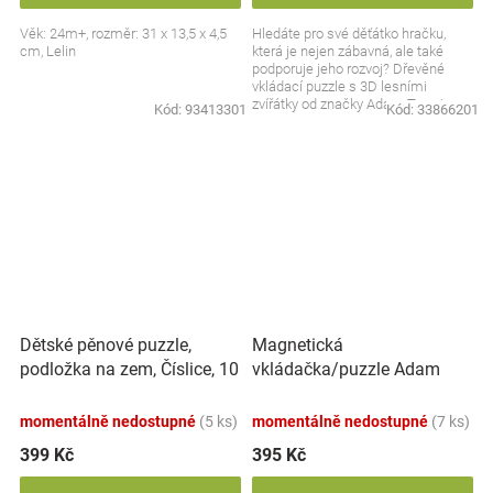
Věk: 24m+, rozměr: 31 x 13,5 x 4,5
Hledáte pro své děťátko hračku,
cm, Lelin
která je nejen zábavná, ale také
podporuje jeho rozvoj? Dřevěné
vkládací puzzle s 3D lesními
zvířátky od značky Adam Toys je
Kód:
93413301
Kód:
33866201
skvělou volbou pro...
Dětské pěnové puzzle,
Magnetická
podložka na zem, Číslice, 10
vkládačka/puzzle Adam
ks
Toys, Dinosaurus
momentálně nedostupné
(5 ks)
momentálně nedostupné
(7 ks)
399 Kč
395 Kč