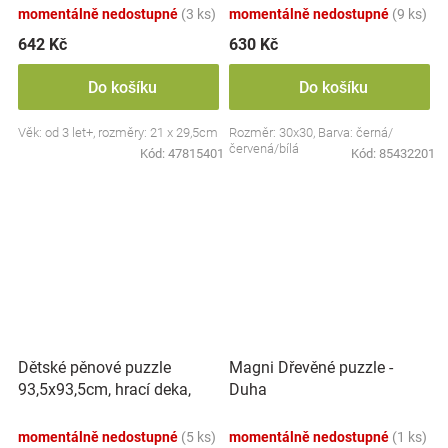
momentálně nedostupné
(3 ks)
momentálně nedostupné
(9 ks)
642 Kč
630 Kč
Do košíku
Do košíku
Věk: od 3 let+, rozměry: 21 x 29,5cm
Rozměr: 30x30, Barva: černá/
červená/bílá
Kód:
47815401
Kód:
85432201
Dětské pěnové puzzle
Magni Dřevěné puzzle -
93,5x93,5cm, hrací deka,
Duha
podložka na zem Safari, 9
dílů, ECO Toys
momentálně nedostupné
(5 ks)
momentálně nedostupné
(1 ks)