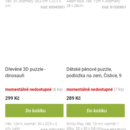
Věk: 3+, Rozměry: 26,5 cm x 22 x 5
Adam toys, Věk: 12m +, Rozměry:
cm
28 x 28cm
Kód:
83545501
Kód:
81530801
Dětské pěnové puzzle,
Dřevěné 3D puzzle -
podložka na zem, Číslice, 9
dinosauři
ks
momentálně nedostupné
(6 ks)
momentálně nedostupné
(7 ks)
299 Kč
289 Kč
Do košíku
Do košíku
Věk: 12m+, rozměr: 30 x 22,5 x 2
Smily Play, Věk: 10 m+, rozměr 1
cm, Lelin
dílku: 30 x 30 x 0,8 cm
Kód:
93513301
Kód:
88479101