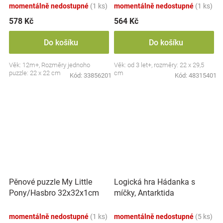
momentálně nedostupné
(1 ks)
momentálně nedostupné
(1 ks)
578 Kč
564 Kč
Do košíku
Do košíku
Věk: 12m+, Rozměry jednoho
Věk: od 3 let+, rozměry: 22 x 29,5
puzzle: 22 x 22 cm
cm
Kód:
33856201
Kód:
48315401
Pěnové puzzle My Little
Logická hra Hádanka s
Pony/Hasbro 32x32x1cm
míčky, Antarktida
momentálně nedostupné
(1 ks)
momentálně nedostupné
(5 ks)