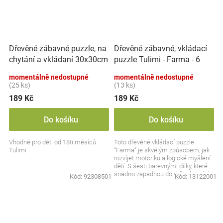
Dřevěné zábavné puzzle, na
Dřevěné zábavné, vkládací
chytání a vkládaní 30x30cm
puzzle Tulimi - Farma - 6
- doprava
dílků
momentálně nedostupné
momentálně nedostupné
(25 ks)
(13 ks)
189 Kč
189 Kč
Do košíku
Do košíku
Vhodné pro děti od 18ti měsíců.
Toto dřevěné vkládací puzzle
Tulimi
“Farma” je skvělým způsobem, jak
rozvíjet motoriku a logické myšlení
dětí. S šesti barevnými dílky, které
snadno zapadnou do vyřezávaných
Kód:
92308501
Kód:
13122001
otvorů,...