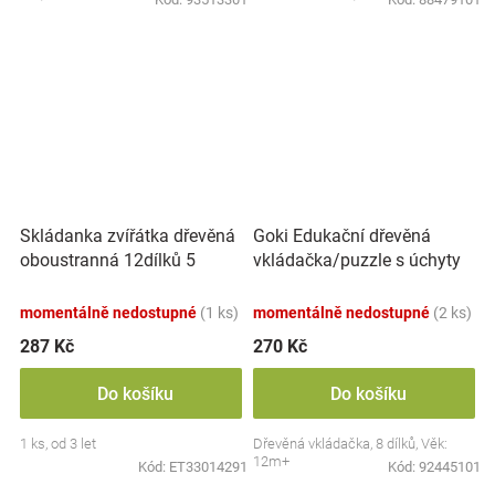
Skládanka zvířátka dřevěná
Goki Edukační dřevěná
oboustranná 12dílků 5
vkládačka/puzzle s úchyty
zvířátek v krabičce
Farma
17x12x1,5cm
momentálně nedostupné
(1 ks)
momentálně nedostupné
(2 ks)
287 Kč
270 Kč
Do košíku
Do košíku
1 ks, od 3 let
Dřevěná vkládačka, 8 dílků, Věk:
12m+
Kód:
ET33014291
Kód:
92445101