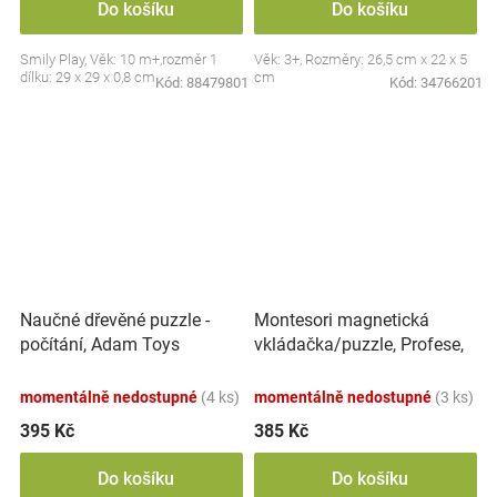
Do košíku
Do košíku
Smily Play, Věk: 10 m+,rozměr 1
Věk: 3+, Rozměry: 26,5 cm x 22 x 5
dílku: 29 x 29 x 0,8 cm
cm
Kód:
88479801
Kód:
34766201
Montesori magnetická
Naučné dřevěné puzzle -
vkládačka/puzzle, Profese,
počítání, Adam Toys
povolání
momentálně nedostupné
(4 ks)
momentálně nedostupné
(3 ks)
395 Kč
385 Kč
Do košíku
Do košíku