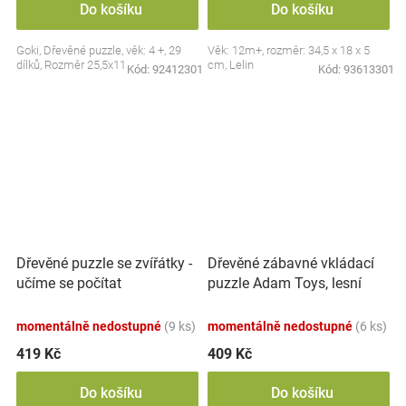
Do košíku
Do košíku
Goki, Dřevěné puzzle, věk: 4 +, 29
Věk: 12m+, rozměr: 34,5 x 18 x 5
dílků, Rozměr 25,5x11 cm
cm, Lelin
Kód:
92412301
Kód:
93613301
Dřevěné zábavné vkládací
Dřevěné puzzle se zvířátky -
puzzle Adam Toys, lesní
učíme se počítat
zvířátka 3D
momentálně nedostupné
(9 ks)
momentálně nedostupné
(6 ks)
419 Kč
409 Kč
Do košíku
Do košíku