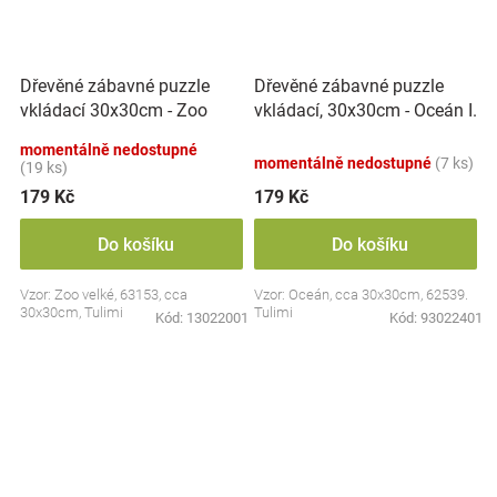
Dřevěné zábavné puzzle
Dřevěné zábavné puzzle
vkládací 30x30cm - Zoo
vkládací, 30x30cm - Oceán I.
velké
momentálně nedostupné
momentálně nedostupné
(7 ks)
(19 ks)
179 Kč
179 Kč
Do košíku
Do košíku
Vzor: Zoo velké, 63153, cca
Vzor: Oceán, cca 30x30cm, 62539.
30x30cm, Tulimi
Tulimi
Kód:
13022001
Kód:
93022401