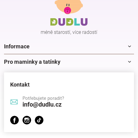
p
d
a
a
c
t
í
í
p
méně starostí, více radostí
r
v
k
Informace
y
v
Pro maminky a tatínky
ý
p
i
s
Kontakt
u
Potřebujete poradit?
info@dudlu.cz