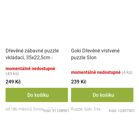
Dřevěné zábavné puzzle
Goki Dřevěné vrstvené
vkládací, 35x22,5cm -
puzzle Slon
Dinosauři
momentálně nedostupné
momentálně nedostupné
(4 ks)
(43 ks)
249 Kč
239 Kč
Do košíku
Do košíku
od 18ti měsíců, Dinosauři,Tulimi
Puzzle, Goki, 5 ks.
Kód:
91108901
Kód:
12457301