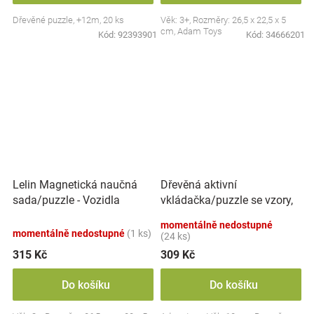
Dřevěné puzzle, +12m, 20 ks
Věk: 3+, Rozměry: 26,5 x 22,5 x 5
cm, Adam Toys
Kód:
92393901
Kód:
34666201
Dřevěná aktivní
Lelin Magnetická naučná
vkládačka/puzzle se vzory,
sada/puzzle - Vozidla
přírodní
momentálně nedostupné
momentálně nedostupné
(1 ks)
(24 ks)
315 Kč
309 Kč
Do košíku
Do košíku