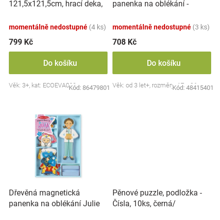
121,5x121,5cm, hrací deka,
panenka na oblékání -
u
Značky
podložka na zem Tvary, 37
Princezna
k
dílů
momentálně nedostupné
(4 ks)
momentálně nedostupné
(3 ks)
t
Blog
ů
799 Kč
708 Kč
Hračkářství
Do košíku
Do košíku
Věk: 3+, kat: ECOEVA008
Věk: od 3 let+, rozměry: 17 x 26 cm
Přihlášení
Kód:
86479801
Kód:
48415401
Pěnové puzzle, podložka -
Dřevěná magnetická
Čísla, 10ks, černá/
panenka na oblékání Julie
červená/bílá, BabyOno