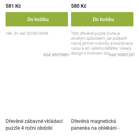
581 Kč
580 Kč
Do košíku
Do košíku
Věk: 3+, kat: ECOEVA009
Toto dřevěné puzzle Duha je
skvělým způsobem, jak podpořit
rozvoj jemné motoriky a koordinace
rukou a očí vašeho děťátka. Veselý
design s motivem duhy zaručeně
Kód:
85579801
Kód:
93901201
upoutá pozornost...
Dřevěná magnetická
Dřevěné zábavné vkládací
panenka na oblékání -
puzzle 4 roční období
Balerína Nina