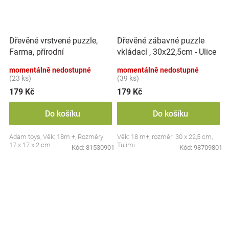
Dřevěné vrstvené puzzle,
Dřevěné zábavné puzzle
Farma, přírodní
vkládací , 30x22,5cm - Ulice
momentálně nedostupné
momentálně nedostupné
(23 ks)
(39 ks)
179 Kč
179 Kč
Do košíku
Do košíku
Adam toys, Věk: 18m +, Rozměry:
Věk: 18 m+, rozměr: 30 x 22,5 cm,
17 x 17 x 2 cm
Tulimi
Kód:
81530901
Kód:
98709801