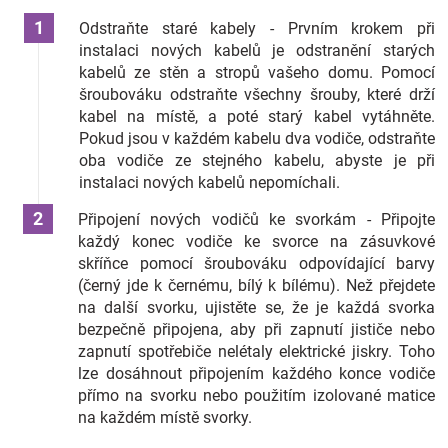
Značky
Odstraňte staré kabely - Prvním krokem při
instalaci nových kabelů je odstranění starých
kabelů ze stěn a stropů vašeho domu. Pomocí
Blog
šroubováku odstraňte všechny šrouby, které drží
kabel na místě, a poté starý kabel vytáhněte.
Hračkářství
Pokud jsou v každém kabelu dva vodiče, odstraňte
oba vodiče ze stejného kabelu, abyste je při
Přihlášení
instalaci nových kabelů nepomíchali.
Připojení nových vodičů ke svorkám - Připojte
každý konec vodiče ke svorce na zásuvkové
skříňce pomocí šroubováku odpovídající barvy
(černý jde k černému, bílý k bílému). Než přejdete
na další svorku, ujistěte se, že je každá svorka
bezpečně připojena, aby při zapnutí jističe nebo
zapnutí spotřebiče nelétaly elektrické jiskry. Toho
lze dosáhnout připojením každého konce vodiče
přímo na svorku nebo použitím izolované matice
na každém místě svorky.