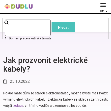
Přejít
na
obsah
Dětské
Hledat
a
Domácí práce a kutilská témata
kojenecké
Jak prozvonit elektrické
oblečení
kabely?
Pokojíček
25.10.2022
a
Pokud máte dům se starou elektroinstalací, možná byste měli zvážit
kojenecká
výměnu elektrických kabelů. Elektrické kabely se skládají ze tří částí:
vnější
izolace
, vnitřního vodiče a uzemňovacího vodiče.
výbava