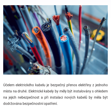
Hračky
a
zábava
pro
děti
Těhotenské
Účelem elektrického kabelu je bezpečný přenos elektřiny z jednoho
oblečení
místa na druhé. Elektrické kabely by měly být instalovány s ohledem
na jejich nebezpečnost a při instalaci nových kabelů by měla být
Novinky
dodržována bezpečnostní opatření.