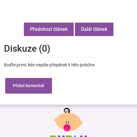
Předchozí článek
Další článek
Diskuze (0)
Buďte první, kdo napíše příspěvek k této položce.
Přidat komentář
Z
á
p
a
t