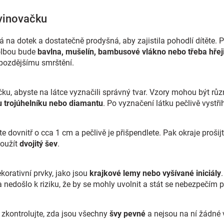
avinovačku
ná na dotek a dostatečně prodyšná, aby zajistila pohodlí dítěte. P
volbou bude
bavlna, mušelín, bambusové vlákno nebo třeba hřeji
 pozdějšímu smrštění.
ku, abyste na látce vyznačili správný tvar. Vzory mohou být různ
 trojúhelníku nebo diamantu
. Po vyznačení látku pečlivě vystři
 dovnitř o cca 1 cm a pečlivě je přišpendlete. Pak okraje prošijte
použít
dvojitý šev
.
korativní prvky, jako jsou
krajkové lemy nebo vyšívané iniciály
 nedošlo k riziku, že by se mohly uvolnit a stát se nebezpečím 
zkontrolujte, zda jsou všechny
švy pevné
a nejsou na ní žádné v