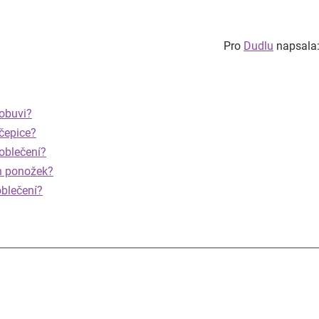
Pro
Dudlu
napsala:
 obuvi?
 čepice?
 oblečení?
ch ponožek?
oblečení?