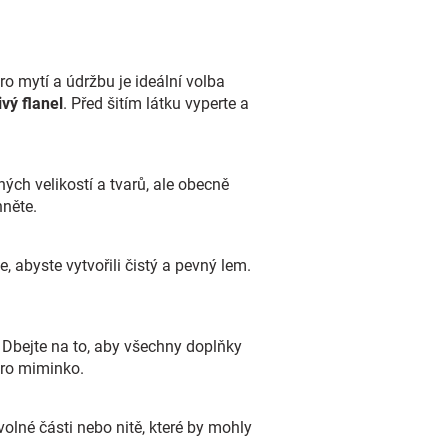
ro mytí a údržbu je ideální volba
vý flanel
. Před šitím látku vyperte a
ých velikostí a tvarů, ale obecně
hněte.
, abyste vytvořili čistý a pevný lem.
. Dbejte na to, aby všechny doplňky
pro miminko.
olné části nebo nitě, které by mohly