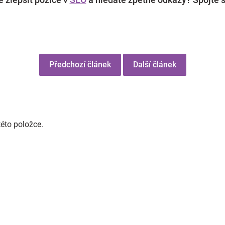
Předchozí článek
Další článek
této položce.