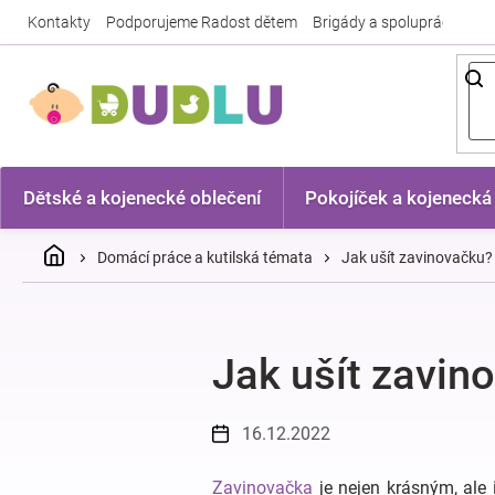
Přejít
Kontakty
Podporujeme Radost dětem
Brigády a spolupráce
Nej
na
obsah
Dětské a kojenecké oblečení
Pokojíček a kojenecká
Domů
Domácí práce a kutilská témata
Jak ušít zavinovačku?
Jak ušít zavin
16.12.2022
Zavinovačka
je nejen krásným, ale