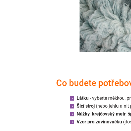
Co budete potřebo
Látku
- vyberte měkkou, p
Šicí stroj
(nebo jehlu a nit p
Nůžky, krejčovský metr, š
Vzor pro zavinovačku
(dos