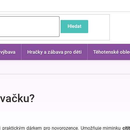
častější dotazy
Hledat
 výbava
Hračky a zábava pro děti
Těhotenské oble
ovačku?
 i praktickým dárkem pro novorozence. Umožňuje miminku
cít