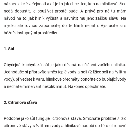
názory laické veřejnosti a ať je to jak chce, ten, kdo na hliníkové lžíce
Značky
nedá dopustit, je používat prostě bude. A právě pro ně tu mám
návod na to, jak hliník vyčistit a navrátit mu jeho zašlou slávu. Na
Blog
myčku ale rovnou zapomeňte, do té hliník nepatří. Vystačíte si s
běžně dostupnými prostředky.
Hračkářství
1. Sůl
Přihlášení
Obyčejná kuchyňská sůl je jako dělaná na čištění zašlého hliníku.
Jednoduše si připravíte směs teplé vody a soli (2 lžíce soli na ½ litru
vody), přivedete k varu, hliníkové předměty ponoříte do bublající vody
a necháte mírně vařit několik minut. Nakonec opláchnete.
2. Citronová šťáva
Podobně jako sůl funguje i citronová šťáva. Smícháte přibližně 7 lžic
citronové šťávy s ½ litrem vody a hliníkové nádobí do této citronové