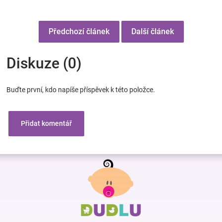
Předchozí článek
Další článek
Diskuze (0)
Buďte první, kdo napíše příspěvek k této položce.
Přidat komentář
Z
á
p
a
t
í