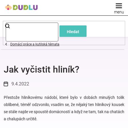
Přejít
na
obsah
Dětské
Hledat
a
Domácí práce a kutilská témata
kojenecké
Jak vyčistit hliník?
oblečení
Pokojíček
9.4.2022
a
Přestože hliníkovému nádobí, které bylo v dobách minulých tolik
oblíbené, téměř odzvonilo, vsadím se, že nějaký ten hliníkový kousek
se stále najde ve spoustě domácností a když ne tam, tak na chatách
kojenecká
a chalupách určitě.
výbava