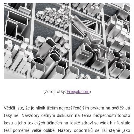
Hračky
a
zábava
pro
děti
(Zdroj fotky:
Freepik.com
)
Těhotenské
Věděli jste, že je hliník třetím nejrozšířenějším prvkem na světě? Já
oblečení
taky ne. Navzdory četným diskusím na téma bezpečnosti tohoto
kovu a jeho toxických účincích na lidské zdraví se však hliník stále
Novinky
těší poměrně velké oblibě. Názory odborníků se liší stejně jako