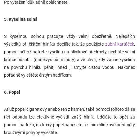
Po vytažení důkladně opláchnete.
5. Kyselina solná
S kyselinou solnou pracujte vždy velmi obezřetně. Nejlepších
výsledků při čištění hliníku docílíte tak, že použijete
zubní kartáček
,
pomocí něhož natřete kyselinu na hliníkové předměty, necháte velmi
krátce působit (nanejvýš půl minuty) a ve chvíli, kdy začne kyselina
na povrchu hliníku pěnit, ihned ji smyjte čistou vodou. Nakonec
pořádně vyleštěte čistým hadříkem.
6. Popel
Ať už popel cigaretový anebo ten z kamen, také pomocí tohoto dá se
říct odpadu lze efektivně vyčistit zašlý hliník. Uděláte to opět za
pomoci hadříku, na který popel nanesete a s ním hliníkové předměty
krouživými pohyby vyleštíte.