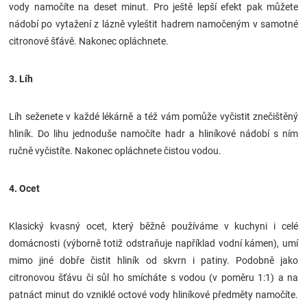
vody namočíte na deset minut. Pro ještě lepší efekt pak můžete
nádobí po vytažení z lázně vyleštit hadrem namočeným v samotné
citronové šťávě. Nakonec opláchnete.
3. Líh
Líh seženete v každé lékárně a též vám pomůže vyčistit znečištěný
hliník. Do lihu jednoduše namočíte hadr a hliníkové nádobí s ním
ručně vyčistíte. Nakonec opláchnete čistou vodou.
4. Ocet
Klasický kvasný ocet, který běžně používáme v kuchyni i celé
domácnosti (výborně totiž odstraňuje například vodní kámen), umí
mimo jiné dobře čistit hliník od skvrn i patiny. Podobně jako
citronovou šťávu či sůl ho smícháte s vodou (v poměru 1:1) a na
patnáct minut do vzniklé octové vody hliníkové předměty namočíte.