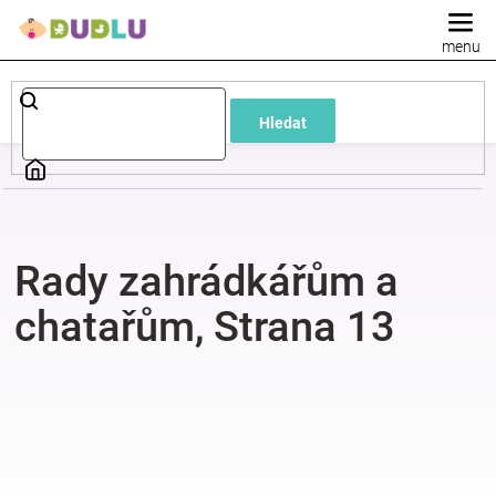
Přejít
na
obsah
Dětské
Hledat
a
kojenecké
oblečení
Rady zahrádkářům a
chatařům
, Strana 13
Pokojíček
a
V
ý
p
kojenecká
i
s
výbava