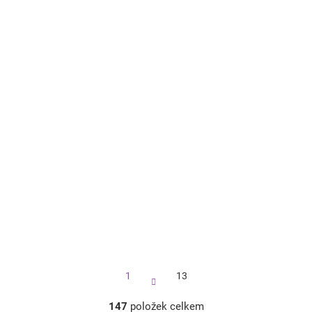
Značky
Blog
Hračkářství
Přihlášení
S
1
13
t
r
á
147
položek celkem